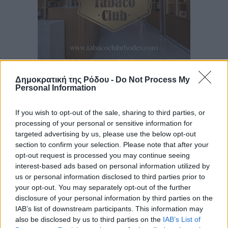
Δημοκρατική της Ρόδου -
Do Not Process My
Ροή ειδήσεων
Personal Information
If you wish to opt-out of the sale, sharing to third parties, or
Νέο ανακαινισμένο δημοτικό τουριστικό γραφείο
processing of your personal or sensitive information for
στην Πάτμο
targeted advertising by us, please use the below opt-out
Τοπικές Ειδήσεις
•
πριν 18 λεπτά
section to confirm your selection. Please note that after your
opt-out request is processed you may continue seeing
interest-based ads based on personal information utilized by
Οι συναντήσεις που είχε κατά την επίσκεψη του στη
us or personal information disclosed to third parties prior to
Ρόδο ο Πρέσβης της Βραζιλίας στην Ελλάδα
your opt-out. You may separately opt-out of the further
Τοπικές Ειδήσεις
•
πριν 1 ώρα
disclosure of your personal information by third parties on the
IAB’s list of downstream participants. This information may
also be disclosed by us to third parties on the
IAB’s List of
Γερμανική αγορά: Έλλειψη προσιτών ξενοδοχείων