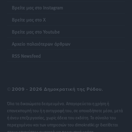
Η Ρόδος μπαίνει στη διεκδίκηση για τη Μεσογειακή
Βρείτε μας στο Instagram
Πρωτεύουσα Πολιτισμού και Διαλόγου 2028
Τοπικές Ειδήσεις
•
πριν 10 ώρες
Βρείτε μας στο X
Βρείτε μας στο Youtube
Σύμη: Στον 8ο αγνοούμενο Γερμανό τουρίστα ανήκει η
σορός που εντοπίστηκε
Αρχείο παλαιότερων άρθρων
Τοπικές Ειδήσεις
•
πριν 10 ώρες
RSS Newsfeed
Η σιωπηρή παράταση του Ταμείου Ανάκαμψης για
την Ελλάδα
Ειδήσεις
•
πριν 10 ώρες
©
2009 - 2026 Δημοκρατική της Ρόδου.
Το εκλογικό ρολόι του Μαξίμου χτυπά τέλη Μαΐου του
2027
Όλα τα δικαιώματα δεσμευμένα. Απαγορεύεται η χρήση ή
Τοπικές Ειδήσεις
•
πριν 11 ώρες
επανεκπομπή του ή η αντιγραφή του, σε οποιοδήποτε μέσο, μετά
ή άνευ επεξεργασίας, χωρίς άδεια του εκδότη. Το σύνολο του
περιεχομένου και των υπηρεσιών του dimokratiki.gr διατίθεται
ΦΟΔΣΑ Νοτίου Αιγαίου: «Δεν ζητάμε ασυλία – ζητάμε
στους επισκέπτες αυστηρά για προσωπική χρήση.