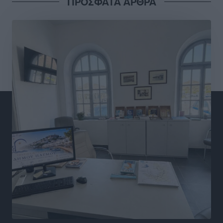
ΠΡΟΣΦΑΤΑ ΑΡΘΡΑ
Φώτης Γιαννακός στον RV: Με αυξημένες πληρότητες
η Λέρος, στόχος η επιμήκυνση της τουριστικής σεζόν
στο νησί
Τοπικές Ειδήσεις
•
πριν 5 ώρες
Α.Σ. Ρόδος: Πρώτη… στην νέα σελίδα των «ελαφιών»
(φωτορεπορτάζ)
Αθλητικά
•
πριν 5 ώρες
Στίβος: Οι βαθμολογίες των συλλόγων της
Δωδεκανήσου
Αθλητικά
•
πριν 5 ώρες
Νέες ταυτότητες: Ποιοι πρέπει να τις αλλάξουν άμεσα
και ποιοι όχι
Ειδήσεις
•
πριν 6 ώρες