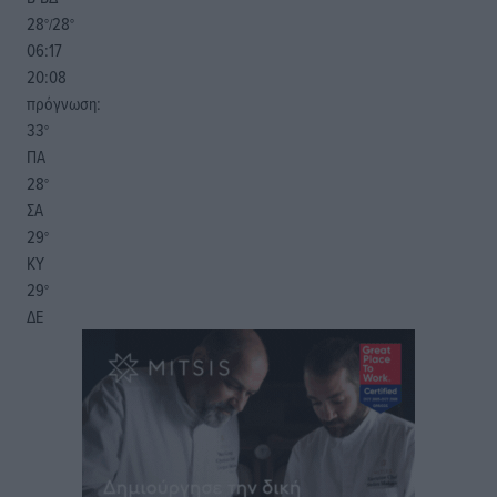
28
28
°/
°
06:17
20:08
πρόγνωση:
33
°
ΠΑ
28
°
ΣΑ
29
°
ΚΥ
29
°
ΔΕ