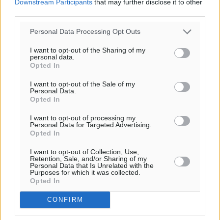
Downstream Participants
that may further disclose it to other
απειλεί τη ζήτηση για πακέτα διακοπών – Στο
third parties.
επίκεντρο και η Ελλάδα
Ειδήσεις
•
πριν 1 ώρα
Personal Data Processing Opt Outs
I want to opt-out of the Sharing of my
Νέο ξενοδοχείο στη Ρόδο για την H Hotels –
personal data.
Opted In
Χατζηλαζάρου – Προχωρά καινούργιο ξενοδοχείο
στην Κω
I want to opt-out of the Sale of my
Τοπικές Ειδήσεις
•
πριν 1 ώρα
Personal Data.
Opted In
Αυτοκίνητο μπήκε παράνομα σε μονόδρομο στο
I want to opt-out of processing my
Personal Data for Targeted Advertising.
Μαστιχάρι – Αναποδογύρισε όχημα με μητέρα και
Opted In
5χρονο παιδί
I want to opt-out of Collection, Use,
Τοπικές Ειδήσεις
•
πριν 1 ώρα
Retention, Sale, and/or Sharing of my
Personal Data that Is Unrelated with the
Purposes for which it was collected.
“Η Ευρώπη αντιμετώπιζε το προσφυγικό σαν ταινία
Opted In
τρόμου” – Η συγκλονιστική μαρτυρία της Χαρούλας
CONFIRM
Γιασιράνη στον RV για τα γεγονότα που οδήγησαν στο
Σύμφωνο της Λέρου
Περισσότερες ειδήσεις