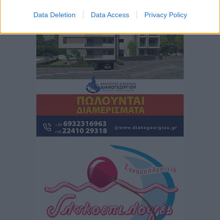
Τοπικές Ειδήσεις
•
πριν 2 ώρες
Data Deletion
Data Access
Privacy Policy
Συναυλία με τον Γιάννη Κότσιρα στις 21 Αυγούστου
Πολιτιστικά
•
πριν 2 ώρες
Έκτακτη συνεδρίαση της Δημοτικής Επιτροπής Ρόδου
αύριο Παρασκευή 7 Αυγούστου
Τοπικές Ειδήσεις
•
πριν 2 ώρες
ΑΕΡΑ: Δεν σταματάει να ενισχύεται, νέο απόκτημα ο
Μητρόπουλος
Αθλητικά
•
πριν 2 ώρες
Κλεάνθης: Δουλειές μετά ευχαριστιών στο γήπεδο,
ατομικό για δύο
Αθλητικά
•
πριν 2 ώρες