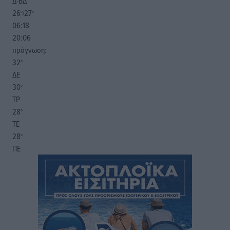
Δ-ΒΔ
26
27
°/
°
06:18
20:06
πρόγνωση:
32
°
ΔΕ
30
°
ΤΡ
28
°
ΤΕ
28
°
ΠΕ