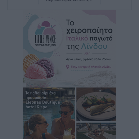
Ευ. Τουρνάς: Απέναντι σε ακραία καιρικά φαινόμενα
δεν υπάρχουν περιθώρια εφησυχασμού
Ειδήσεις
•
πριν 6 ώρες
Στον Άγιο Νικόλαο Χάλκης ανοίγει ξανά το
ανανεωμένο εκκλησιαστικό μουσείο από τη Λέσχη
Lions Χάλκης
Τοπικές Ειδήσεις
•
πριν 6 ώρες
Ρόδος: «Βουλιάζει» από τουρίστες – Πάνω από 1 εκατ.
επιβάτες και 55 κρουαζιερόπλοια
Τοπικές Ειδήσεις
•
πριν 6 ώρες
Γ’ Εθνική Κατηγορία: Οι ημερομηνίες των
αγωνιστικών της κανονικής περιόδου
Αθλητικά
•
πριν 11 ώρες