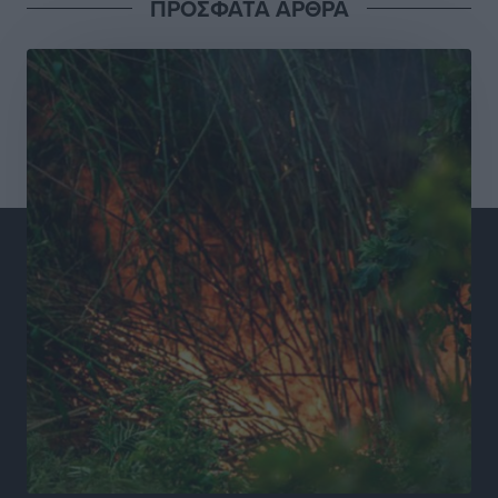
ΠΡΟΣΦΑΤΑ ΑΡΘΡΑ
Συνελήφθησαν έξι άτομα για ηχορύπανση από
καταστήματα στο Νότιο Αιγαίο
Τοπικές Ειδήσεις
•
πριν 13 ώρες
15 Αυγούστου 2026: Πώς θα πληρωθούν όσοι
εργαστούν την αργία – Τι ισχύει για πενθήμερο,
εξαήμερο και άδειες
Ειδήσεις
•
πριν 13 ώρες
Πλούσιο πολιτιστικό πρόγραμμα τον Αύγουστο από
τον Δήμο Ρόδου
Πολιτιστικά
•
πριν 13 ώρες
Βασίλης Υψηλάντης: Ξεμπλοκάρει η έκδοση και
παραχώρηση οριστικών τίτλων κυριότητας για 224
εργατικές κατοικίες στη Ρόδο