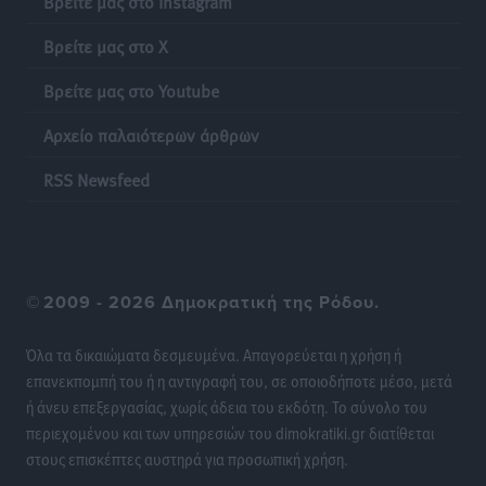
Βρείτε μας στο Instagram
Πιλοτικό πρόγραμμα για την αντιμετώπιση του
Βρείτε μας στο X
λαγοκέφαλου σε Νότιο Αιγαίο και Κρήτη
Τοπικές Ειδήσεις
•
πριν 16 ώρες
Βρείτε μας στο Youtube
Αρχείο παλαιότερων άρθρων
Οι θαυματουργές Παναγίες της Δωδεκανήσου: Τα
προσωνύμια και οι θρύλοι
RSS Newsfeed
Ρεπορτάζ
•
πριν 16 ώρες
©
2009 - 2026 Δημοκρατική της Ρόδου.
Όλα τα δικαιώματα δεσμευμένα. Απαγορεύεται η χρήση ή
επανεκπομπή του ή η αντιγραφή του, σε οποιοδήποτε μέσο, μετά
ή άνευ επεξεργασίας, χωρίς άδεια του εκδότη. Το σύνολο του
περιεχομένου και των υπηρεσιών του dimokratiki.gr διατίθεται
στους επισκέπτες αυστηρά για προσωπική χρήση.