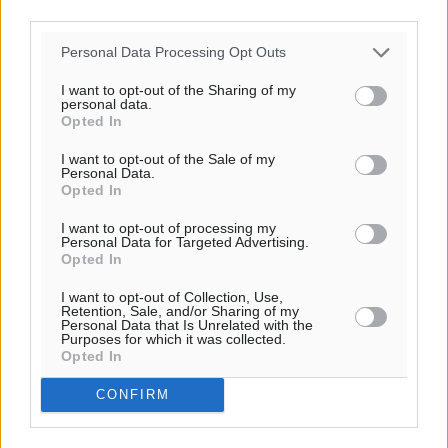
third parties.
Personal Data Processing Opt Outs
I want to opt-out of the Sharing of my
personal data.
Opted In
I want to opt-out of the Sale of my
Ροή ειδήσεων
Personal Data.
Opted In
I want to opt-out of processing my
Καιρός «hot – dry – windy» τις επόμενες 48 ώρες στη
Personal Data for Targeted Advertising.
χώρα
Opted In
Ειδήσεις
•
πριν 4 ώρες
I want to opt-out of Collection, Use,
Retention, Sale, and/or Sharing of my
Personal Data that Is Unrelated with the
Δύο σχολεία της Λέρου αλλάζουν όψη με δωρεά
Purposes for which it was collected.
Opted In
αγάπης για τα παιδιά
Τοπικές Ειδήσεις
•
πριν 5 ώρες
CONFIRM
Τουρισμός: Με θετικό πρόσημο έως τώρα η χρονιά,