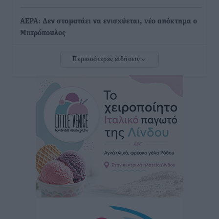
ΑΕΡΑ: Δεν σταματάει να ενισχύεται, νέο απόκτημα ο
Μητρόπουλος
Αθλητικά
•
πριν 47 λεπτά
Περισσότερες ειδήσεις
Κλεάνθης: Δουλειές μετά ευχαριστιών στο γήπεδο,
ατομικό για δύο
Αθλητικά
•
πριν 49 λεπτά
Φοίβος: Εν αναμονή του Νίκου Λαζίδη
Αθλητικά
•
πριν 50 λεπτά
Ιάλυσος Β’: Νωρίς νωρίς μπήκαν στα βάσανα της
προετοιμασίας
Αθλητικά
•
πριν 52 λεπτά
Εθνικός Αρχίπολης: Μεγάλο βήμα προόδου η ίδρυση