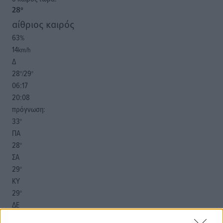
28
°
αίθριος καιρός
63
%
14
km/h
Δ
28
29
°/
°
06:17
20:08
πρόγνωση:
33
°
ΠΑ
28
°
ΣΑ
29
°
ΚΥ
29
°
ΔΕ