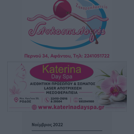
Ακαδημίας
Αθλητικά
•
πριν 55 λεπτά
Ιππότες: Με το βλέμμα στραμμένο στο μέλλον
Αθλητικά
•
πριν 57 λεπτά
ΠΑΜΕ ΣΤΟΙΧΗΜΑ: Περισσότερα από 95 εκατομμύρια
ευρώ σε κέρδη μοίρασε τον Ιούλιο
Αθλητικά
•
πριν 1 ώρα
Ολοκλήρωση του έργου αναβάθμισης των
υποδομών του Νεστορίδειου Μελάθρου
Τοπικές Ειδήσεις
•
πριν 2 ώρες
Γ.Σ. Διαγόρας: Στα «κυανέρυθρα» ο Janni Pembe
Αθλητικά
•
πριν 3 ώρες
Νοέμβριος 2022