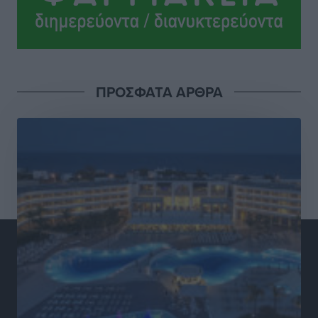
Στίβος: Οι βαθμολογίες των συλλόγων της
Δωδεκανήσου
Αθλητικά
•
πριν 4 ώρες
ΠΡΟΣΦΑΤΑ ΑΡΘΡΑ
Νέες ταυτότητες: Ποιοι πρέπει να τις αλλάξουν άμεσα
και ποιοι όχι
Ειδήσεις
•
πριν 4 ώρες
Στον Ιπποκράτη η Μαρία Βλάχου
Αθλητικά
•
πριν 4 ώρες
Οικονομική ενίσχυση για συντήρηση στο κλειστό της
Καρπάθου
Αθλητικά
•
πριν 4 ώρες
Στάθης Αντωνάς: Ένα βήμα πριν από επαγγελματικό