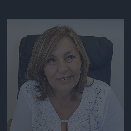
Ειδήσεις
•
πριν 6 ώρες
Ξενοδοχεία: Ανοδος 10% στον τζίρο με στάσιμες
διανυκτερεύσεις
Ειδήσεις
•
πριν 6 ώρες
Οι πρώτες εικόνες του νέου Canadair που έρχεται
Ελλάδα και θα πετά και νύχτα
Ειδήσεις
•
πριν 6 ώρες
Premia Properties: Επενδύσεις άνω των 500 εκατ.
ευρώ σε ξενοδοχειακές μονάδες
Τοπικές Ειδήσεις
•
πριν 6 ώρες
Αυξήθηκαν οι Ελληνες που αποφάσισαν να
διακόψουν το κάπνισμα
Ειδήσεις
•
πριν 6 ώρες