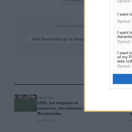
Opted 
I want t
Opted 
Δείτε περισσότερα άρθρα μας στα αποτελέσ
I want 
Advertis
Add Dimokratiki.gr on Google ↗
Ακολουθήστ
Opted 
Στο Google News πατήστε ★ Ακολουθ
I want t
of my P
was col
Opted 
Δ
ΑΘΛΗΤΙΚΆ
ΑΕΡΑ: Δεν σταματάει να
ενισχύεται, νέο απόκτημα ο
Μητρόπουλος
06.08.26 · 16:52
0