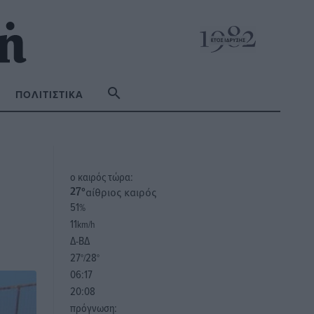
ΠΟΛΙΤΙΣΤΙΚΆ
o καιρός τώρα:
αίθριος καιρός
27
°
51
%
11
km/h
Δ-ΒΔ
27
28
°/
°
06:17
20:08
πρόγνωση: