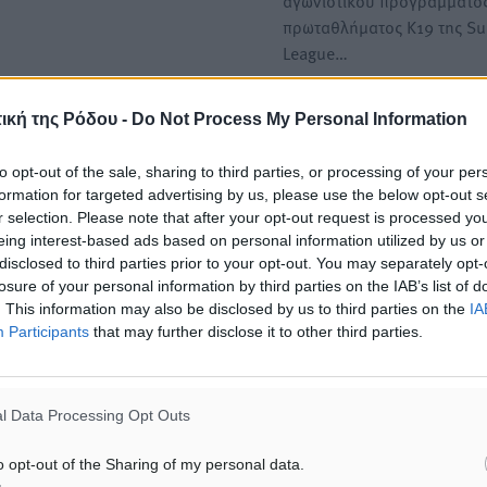
αγωνιστικού προγράμματος
πρωταθλήματος Κ19 της Su
League…
Super League 2: Το πρόγρα
ική της Ρόδου -
Do Not Process My Personal Information
3ου ομίλου του πρωταθλήμ
Κ19
to opt-out of the sale, sharing to third parties, or processing of your per
formation for targeted advertising by us, please use the below opt-out s
Έγινε την Τρίτη στα γραφεί
r selection. Please note that after your opt-out request is processed y
διοργανώτρια αρχής η κλ
annel You Tube)
eing interest-based ads based on personal information utilized by us or
του αγωνιστικού…
disclosed to third parties prior to your opt-out. You may separately opt-
losure of your personal information by third parties on the IAB’s list of
. This information may also be disclosed by us to third parties on the
IA
Participants
that may further disclose it to other third parties.
l Data Processing Opt Outs
o opt-out of the Sharing of my personal data.
Διαγόρας