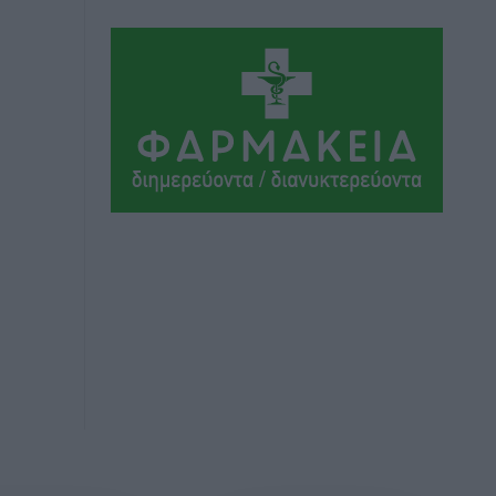
Εθνικός Αρχίπολης: Μεγάλο βήμα
προόδου η ίδρυση Ακαδημίας
Αθλητικά
•
πριν 3 ώρες
Ιππότες: Με το βλέμμα στραμμένο στο
μέλλον
Αθλητικά
•
πριν 3 ώρες
ΠΑΜΕ ΣΤΟΙΧΗΜΑ: Περισσότερα από 95
εκατομμύρια ευρώ σε κέρδη μοίρασε
τον Ιούλιο
Αθλητικά
•
πριν 3 ώρες
Ολοκλήρωση του έργου αναβάθμισης
των υποδομών του Νεστορίδειου
Μελάθρου
Τοπικές Ειδήσεις
•
πριν 4 ώρες