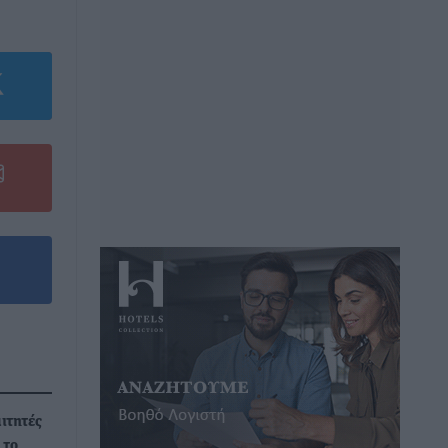
αιτητές
 το