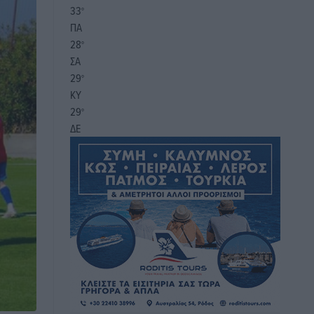
33
°
ΠΑ
28
°
ΣΑ
29
°
ΚΥ
29
°
ΔΕ