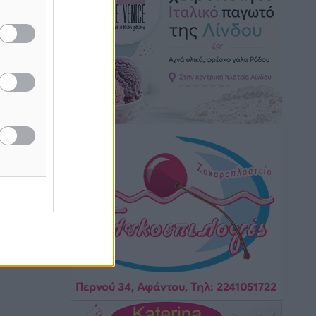
μονόδρομο στο Μαστιχάρι –
Αναποδογύρισε όχημα με μητέρα και
5χρονο παιδί
Τοπικές Ειδήσεις
•
πριν 2 ώρες
“Η Ευρώπη αντιμετώπιζε το
προσφυγικό σαν ταινία τρόμου” – Η
συγκλονιστική μαρτυρία της Χαρούλας
Γιασιράνη στον RV για τα γεγονότα που
οδήγησαν στο Σύμφωνο της Λέρου
Τοπικές Ειδήσεις
•
πριν 2 ώρες
Συναυλία με τον Γιάννη Κότσιρα στις
21 Αυγούστου
Νίκου
Πολιτιστικά
•
πριν 2 ώρες
Έκτακτη συνεδρίαση της Δημοτικής
Επιτροπής Ρόδου αύριο Παρασκευή 7