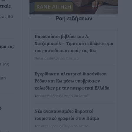
τικής
ρας θα
Ροή ειδήσεων
Παρουσίαση βιβλίου του Α.
Χατζημιχαήλ – Τιμητική εκδήλωση για
μμα της
τους αυτοδιοικητικούς της Κω
Πολιτιστικά
•
πριν 11 λεπτά
 της
Εγκρίθηκε η ηλεκτρική διασύνδεση
man
Ρόδου και Κω μέσω υποβρύχιων
καλωδίων με την ηπειρωτική Ελλάδα
Τοπικές Ειδήσεις
•
πριν 36 λεπτά
ο
Νέο ανακαινισμένο δημοτικό
τουριστικό γραφείο στην Πάτμο
Τοπικές Ειδήσεις
•
πριν 55 λεπτά