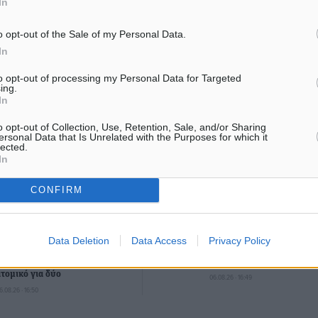
In
o opt-out of the Sale of my Personal Data.
In
ματα αναζήτησης
to opt-out of processing my Personal Data for Targeted
ing.
ε μας στο Google News ★ ↗
In
ήστε
o opt-out of Collection, Use, Retention, Sale, and/or Sharing
ersonal Data that Is Unrelated with the Purposes for which it
lected.
In
CONFIRM
ΙΑΒΑΣΕ ΕΠΙΣΗΣ
ΑΘΛΗΤΙΚΆ
ΑΘΛΗΤΙΚΆ
Data Deletion
Data Access
Privacy Policy
Κλεάνθης: Δουλειές μετά
Φοίβος: Εν αναμονή του 
ευχαριστιών στο γήπεδο,
Λαζίδη
ατομικό για δύο
06.08.26 · 16:49
6.08.26 · 16:50