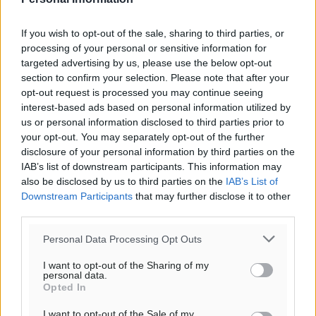
Πολιτιστικά
•
πριν 3 ώρες
If you wish to opt-out of the sale, sharing to third parties, or
Εγκρίθηκε η ηλεκτρική διασύνδεση Ρόδου και Κω
processing of your personal or sensitive information for
μέσω υποβρύχιων καλωδίων με την ηπειρωτική
targeted advertising by us, please use the below opt-out
Ελλάδα
section to confirm your selection. Please note that after your
Τοπικές Ειδήσεις
•
πριν 4 ώρες
opt-out request is processed you may continue seeing
interest-based ads based on personal information utilized by
us or personal information disclosed to third parties prior to
Νέο ανακαινισμένο δημοτικό τουριστικό γραφείο
your opt-out. You may separately opt-out of the further
στην Πάτμο
disclosure of your personal information by third parties on the
Τοπικές Ειδήσεις
•
πριν 4 ώρες
IAB’s list of downstream participants. This information may
also be disclosed by us to third parties on the
IAB’s List of
Downstream Participants
that may further disclose it to other
Οι συναντήσεις που είχε κατά την επίσκεψη του στη
third parties.
Ρόδο ο Πρέσβης της Βραζιλίας στην Ελλάδα
Τοπικές Ειδήσεις
•
πριν 5 ώρες
Personal Data Processing Opt Outs
I want to opt-out of the Sharing of my
personal data.
Γερμανική αγορά: Έλλειψη προσιτών ξενοδοχείων
Opted In
απειλεί τη ζήτηση για πακέτα διακοπών – Στο
επίκεντρο και η Ελλάδα
I want to opt-out of the Sale of my