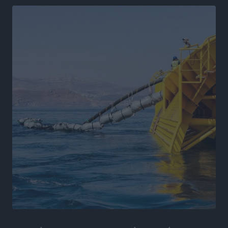
Αθλητικά
•
πριν 9 ώρες
Γ.Σ. Ηπιόνη: «Προπονητική ομάδα με εμπειρία,
επιστημονική γνώση και σύγχρονες μεθόδους»
Αθλητικά
•
πριν 9 ώρες
Α.Σ. Ρόδος: Ξανά στα «πράσινα» ο Νίκος Κοντίτσης
Αθλητικά
•
πριν 9 ώρες
Συναυλία Μάριου Φραγκούλη – Γιώργου Περρή στην
Κάσο
Πολιτιστικά
•
πριν 10 ώρες
Την άρση των εμποδίων για την άμεση λειτουργία του
βρεφονηπιακού σταθμού στην Κάσο, ζητά ο Μάνος
Κόνσολας
Τοπικές Ειδήσεις
•
πριν 10 ώρες