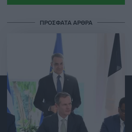
υποδομών του Νεστορίδειου Μελάθρου
Τοπικές Ειδήσεις
•
πριν 7 ώρες
ΠΡΟΣΦΑΤΑ ΑΡΘΡΑ
Γ.Σ. Διαγόρας: Στα «κυανέρυθρα» ο Janni Pembe
Αθλητικά
•
πριν 8 ώρες
Σύλληψη 21χρονου για ναρκωτικά στη Ρόδο
Τοπικές Ειδήσεις
•
πριν 8 ώρες
Με 13,1% κάλυψη εργαζομένων από συλλογικές
συμβάσεις, η Ελλάδα στον “πάτο” της ΕΕ
Απόψεις
•
πριν 8 ώρες
Στο νοσοκομείο της Ρόδου αύριο ο Άδωνις Γεωργιάδης
Τοπικές Ειδήσεις
•
πριν 9 ώρες
Φώτης Γιαννακός στον RV: Με αυξημένες πληρότητες