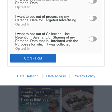
Personal Data.
Ειδήσεις
•
πριν 5 ώρες
Opted In
I want to opt-out of processing my
Περισσότερες ειδήσεις
Νέο ξενοδοχείο στη Ρόδο για την H Hotels –
Personal Data for Targeted Advertising.
Χατζηλαζάρου – Προχωρά καινούργιο ξενοδοχείο
Opted In
στην Κω
I want to opt-out of Collection, Use,
Τοπικές Ειδήσεις
•
πριν 5 ώρες
Retention, Sale, and/or Sharing of my
Personal Data that Is Unrelated with the
Purposes for which it was collected.
Opted In
Αυτοκίνητο μπήκε παράνομα σε μονόδρομο στο
Μαστιχάρι – Αναποδογύρισε όχημα με μητέρα και
CONFIRM
5χρονο παιδί
Τοπικές Ειδήσεις
•
πριν 5 ώρες
Data Deletion
Data Access
Privacy Policy
“Η Ευρώπη αντιμετώπιζε το προσφυγικό σαν ταινία
τρόμου” – Η συγκλονιστική μαρτυρία της Χαρούλας
Γιασιράνη στον RV για τα γεγονότα που οδήγησαν στο
Σύμφωνο της Λέρου
Τοπικές Ειδήσεις
•
πριν 5 ώρες