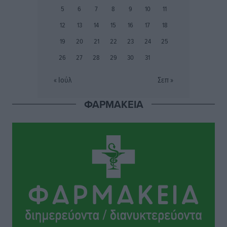
5
6
7
8
9
10
11
Ιάλυσος Β’: Νωρίς νωρίς μπήκαν στα βάσανα της
12
13
14
15
16
17
18
προετοιμασίας
19
20
21
22
23
24
25
Αθλητικά
•
πριν 6 ώρες
26
27
28
29
30
31
Εθνικός Αρχίπολης: Μεγάλο βήμα προόδου η ίδρυση
« Ιούλ
Σεπ »
Ακαδημίας
Αθλητικά
•
πριν 6 ώρες
ΦΑΡΜΑΚΕΙΑ
Ιππότες: Με το βλέμμα στραμμένο στο μέλλον
Αθλητικά
•
πριν 6 ώρες
ΠΑΜΕ ΣΤΟΙΧΗΜΑ: Περισσότερα από 95 εκατομμύρια
ευρώ σε κέρδη μοίρασε τον Ιούλιο
Αθλητικά
•
πριν 6 ώρες
Ολοκλήρωση του έργου αναβάθμισης των