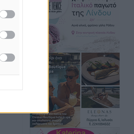
τις εκλογές του 2027
Ειδήσεις
•
πριν 1 ώρα
Γ. Χατζημάρκος από το Μέγαρο
Μαξίμου: “Ο τουρισμός μπορεί να γίνει
ο μεγαλύτερος πελάτης της ελληνικής
βιομηχανίας”
Τοπικές Ειδήσεις
•
πριν 1 ώρα
Έρευνα ΕΟΤ: Οι Ευρωπαίοι ταξιδιώτες
«ψηφίζουν» Ελλάδα
Ειδήσεις
•
πριν 2 ώρες
Άκυρες οι εγκύκλιοι που δεν
αναρτώνται, υποχρεωτική η
δημοσίευσή τους από την 1η
Οκτωβρίου
Ειδήσεις
•
πριν 2 ώρες