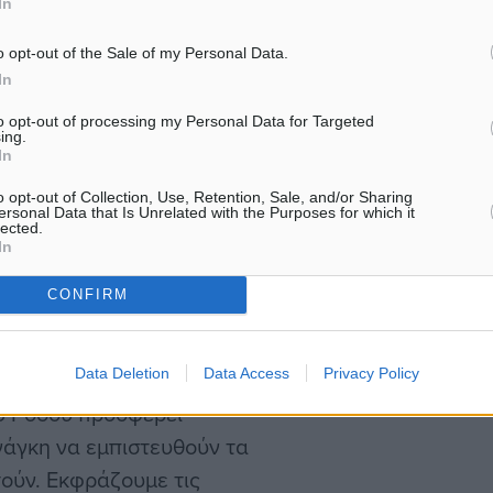
In
ναι τα πιο όμορφα και
ι να δώσουμε απλόχερα την
o opt-out of the Sale of my Personal Data.
. Καρίκη που έκανε
In
. Ευχαριστούμε τους
to opt-out of processing my Personal Data for Targeted
ing.
φουν τόσο υπέροχα
In
 γιορτές με υγεία και
o opt-out of Collection, Use, Retention, Sale, and/or Sharing
ersonal Data that Is Unrelated with the Purposes for which it
lected.
In
ντρα του δήμου Ρόδου
CONFIRM
ίες, εκφράζοντας τις
έχη.
Data Deletion
Data Access
Privacy Policy
υ Ρόδου προσφέρει
νάγκη να εμπιστευθούν τα
τούν. Εκφράζουμε τις