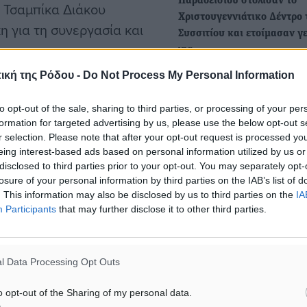
Παραδεισίου στόλισαν το
 Τσαμπίκα Διάκου
Χριστουγεννιάτικο Δέντρο 
η για τη συνεργασία και
Συσσιτίου και ετοίμασαν γ
για…
Στο πνεύμα των Χριστουγέν
ική της Ρόδου -
Do Not Process My Personal Information
μαθητές και οι μαθήτριες τ
λικών κέντρων κυρίας
Γυμνασίου Παραδεισίου…
ς δίνετε την δυνατότητα
to opt-out of the sale, sharing to third parties, or processing of your per
formation for targeted advertising by us, please use the below opt-out s
κύριοι πρωταγωνιστές των
r selection. Please note that after your opt-out request is processed y
Φωταγωγήθηκε το
 των παιδιών
eing interest-based ads based on personal information utilized by us or
Χριστουγεννιάτικο Δέντρο 
disclosed to third parties prior to your opt-out. You may separately opt-
ημοτική μας αρχή στάθηκε
Λειψούς
losure of your personal information by third parties on the IAB’s list of
αιδιά μας που είναι το
. This information may also be disclosed by us to third parties on the
IA
Χθες, Σάββατο, στο Δημοτι
Participants
that may further disclose it to other third parties.
ος οικονομικών, κ. Τάσος
Πάρκο, ζήσαμε μια πραγμα
όμορφη και συγκινητική β
l Data Processing Opt Outs
ικών κέντρων καλωσόρισε η
o opt-out of the Sharing of my personal data.
κα Μάνθα Ζιώγου