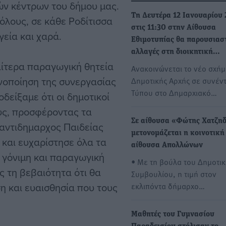
ών κέντρων του δήμου μας.
Τη Δευτέρα 12 Ιανουαρίου
όλους, σε κάθε Ροδίτισσα
στις 11:30 στην Αίθουσα
γεία και χαρά.
Εθιμοτυπίας θα παρουσιασ
αλλαγές στη διοικητική…
αίτερα παραγωγική θητεία
Ανακοινώνεται το νέο σχήμ
ανοποίηση της συνεργασίας
Δημοτικής Αρχής σε συνέν
Τύπου στο Δημαρχιακό…
δείξαμε ότι οι δημοτικοί
ους, προσφέροντας τα
Σε αίθουσα «Φώτης Χατζη
 αντιδημαρχος Παιδείας
μετονομάζεται η κοινοτική
 και ευχαρίστησε όλα τα
αίθουσα Απολλώνων
 γόνιμη και παραγωγική
• Με τη βούλα του Δημοτι
 τη βεβαιότητα ότι θα
Συμβουλίου, η τιμή στον
ση και ευαισθησία που τους
εκλιπόντα δήμαρχο…
Μαθητές του Γυμνασίου