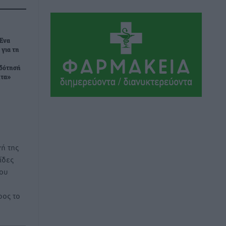
βοηθητικό στάδιο Διαγόρα
Πολιτιστικά
•
πριν 2 ώρες
Τη χρηματοδότηση των καμένων
Ένα
 για τη
εκτάσεων στην Κάλυμνο, των
αναγκαίων αντιπλημμυρικών και
οδότησή
αντιδιαβρωτικών έργων και την άμεση
ητα»
ενίσχυση αγροτών και κτηνοτρόφων
που υπέστησαν ζημιές, ζητά ο Μάνος
Κόνσολας
Τοπικές Ειδήσεις
•
πριν 2 ώρες
ή της
Θεσμοθετείται από σήμερα το
ίδες
νέο Ειδικό Χωροταξικό Πλαίσιο για τον
του
Τουρισμό με κοινή υπουργική
απόφαση
ος το
Ειδήσεις
•
πριν 2 ώρες