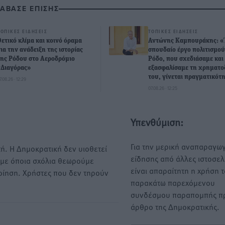
ΙΑΒΑΣΕ ΕΠΙΣΗΣ
ΤΟΠΙΚΈΣ ΕΙΔΉΣΕΙΣ
ΤΟΠΙΚΈΣ ΕΙΔΉΣΕΙΣ
Θετικό κλίμα και κοινό όραμα
Αντώνης Καμπουράκης: «
για την ανάδειξη της ιστορίας
σπουδαίο έργο πολιτισμού
της Ρόδου στο Αεροδρόμιο
Ρόδο, που σχεδιάσαμε και
«Διαγόρας»
εξασφαλίσαμε τη χρηματ
του, γίνεται πραγματικότ
7.08.26 · 12:29
07.08.26 · 12:25
Υπενθύμιση:
Για την μερική αναπαραγωγ
ή. Η Δημοκρατική δεν υιοθετεί
είδησης από άλλες ιστοσελ
υμε όποια σχόλια θεωρούμε
είναι απαραίτητη η χρήση 
οίηση. Χρήστες που δεν τηρούν
παρακάτω παρεχόμενου
συνδέσμου παραπομπής πρ
άρθρο της Δημοκρατικής.