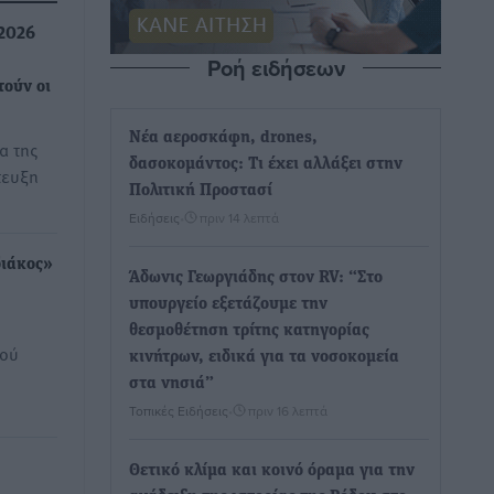
 2026
Ροή ειδήσεων
τούν οι
Νέα αεροσκάφη, drones,
α της
δασοκομάντος: Τι έχει αλλάξει στην
τευξη
Πολιτική Προστασί
Ειδήσεις
•
πριν 14 λεπτά
διάκος»
Άδωνις Γεωργιάδης στον RV: “Στο
υπουργείο εξετάζουμε την
θεσμοθέτηση τρίτης κατηγορίας
κού
κινήτρων, ειδικά για τα νοσοκομεία
στα νησιά”
Τοπικές Ειδήσεις
•
πριν 16 λεπτά
Θετικό κλίμα και κοινό όραμα για την