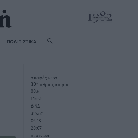
ΠΟΛΙΤΙΣΤΙΚΆ
o καιρός τώρα:
αίθριος καιρός
30
°
80
%
14
km/h
Δ-ΝΔ
31
32
°/
°
06:18
20:07
πρόγνωση: