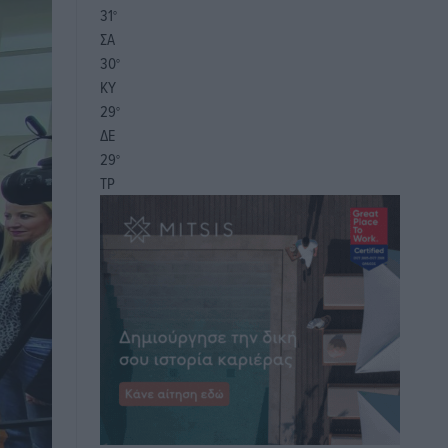
31
°
ΣΑ
30
°
ΚΥ
29
°
ΔΕ
29
°
ΤΡ