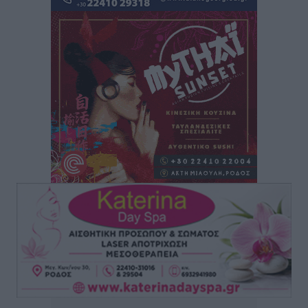
τρόμου” – Η συγκλονιστική μαρτυρία της Χαρούλας
Γιασιράνη στον RV για τα γεγονότα που οδήγησαν στο
Σύμφωνο της Λέρου
Τοπικές Ειδήσεις
•
πριν 8 ώρες
Συναυλία με τον Γιάννη Κότσιρα στις 21 Αυγούστου
Πολιτιστικά
•
πριν 8 ώρες
Έκτακτη συνεδρίαση της Δημοτικής Επιτροπής Ρόδου
αύριο Παρασκευή 7 Αυγούστου
Τοπικές Ειδήσεις
•
πριν 8 ώρες
ΑΕΡΑ: Δεν σταματάει να ενισχύεται, νέο απόκτημα ο
Μητρόπουλος
Αθλητικά
•
πριν 8 ώρες
Κλεάνθης: Δουλειές μετά ευχαριστιών στο γήπεδο,