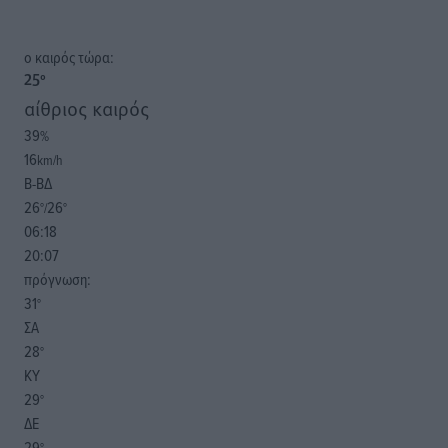
o καιρός τώρα:
25
°
αίθριος καιρός
39
%
16
km/h
Β-ΒΔ
26
26
°/
°
06:18
20:07
πρόγνωση:
31
°
ΣΑ
28
°
ΚΥ
29
°
ΔΕ
29
°