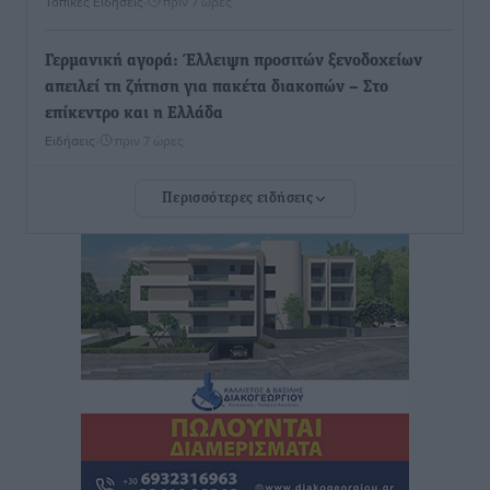
Τοπικές Ειδήσεις
•
πριν 7 ώρες
Γερμανική αγορά: Έλλειψη προσιτών ξενοδοχείων
απειλεί τη ζήτηση για πακέτα διακοπών – Στο
επίκεντρο και η Ελλάδα
Ειδήσεις
•
πριν 7 ώρες
Περισσότερες ειδήσεις
Νέο ξενοδοχείο στη Ρόδο για την H Hotels –
Χατζηλαζάρου – Προχωρά καινούργιο ξενοδοχείο
στην Κω
Τοπικές Ειδήσεις
•
πριν 7 ώρες
Αυτοκίνητο μπήκε παράνομα σε μονόδρομο στο
Μαστιχάρι – Αναποδογύρισε όχημα με μητέρα και
5χρονο παιδί
Τοπικές Ειδήσεις
•
πριν 8 ώρες
“Η Ευρώπη αντιμετώπιζε το προσφυγικό σαν ταινία