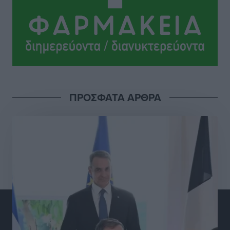
ευρώ σε κέρδη μοίρασε τον Ιούλιο
Αθλητικά
•
πριν 9 ώρες
Ολοκλήρωση του έργου αναβάθμισης των
υποδομών του Νεστορίδειου Μελάθρου
Τοπικές Ειδήσεις
•
πριν 9 ώρες
ΠΡΟΣΦΑΤΑ ΑΡΘΡΑ
Γ.Σ. Διαγόρας: Στα «κυανέρυθρα» ο Janni Pembe
Αθλητικά
•
πριν 10 ώρες
Σύλληψη 21χρονου για ναρκωτικά στη Ρόδο
Τοπικές Ειδήσεις
•
πριν 11 ώρες
Με 13,1% κάλυψη εργαζομένων από συλλογικές
συμβάσεις, η Ελλάδα στον “πάτο” της ΕΕ
Απόψεις
•
πριν 11 ώρες