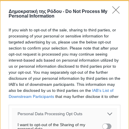
Δημοκρατική της Ρόδου -
Do Not Process My
Personal Information
If you wish to opt-out of the sale, sharing to third parties, or
processing of your personal or sensitive information for
targeted advertising by us, please use the below opt-out
section to confirm your selection. Please note that after your
opt-out request is processed you may continue seeing
interest-based ads based on personal information utilized by
us or personal information disclosed to third parties prior to
your opt-out. You may separately opt-out of the further
disclosure of your personal information by third parties on the
IAB’s list of downstream participants. This information may
also be disclosed by us to third parties on the
IAB’s List of
Downstream Participants
that may further disclose it to other
Ροή ειδήσεων
third parties.
Personal Data Processing Opt Outs
Η Meridiam ξεκλειδώνει τις έρευνες βυθού στη
I want to opt-out of the Sharing of my
θαλάσσια περιοχή Κάσου και Καρπάθου
personal data.