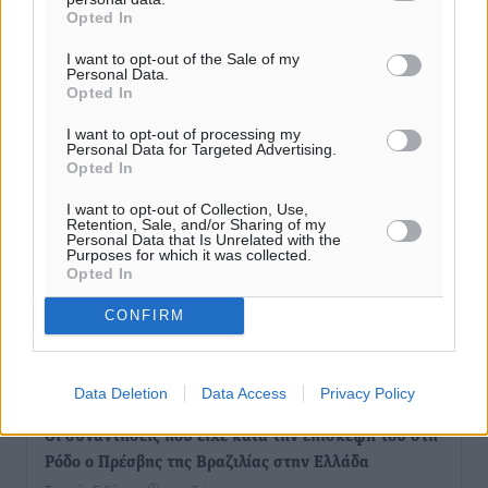
Τοπικές Ειδήσεις
•
πριν 4 ώρες
Opted In
I want to opt-out of the Sale of my
Personal Data.
Παρουσίαση βιβλίου του Α. Χατζημιχαήλ – Τιμητική
Opted In
εκδήλωση για τους αυτοδιοικητικούς της Κω
Πολιτιστικά
•
πριν 6 ώρες
I want to opt-out of processing my
Personal Data for Targeted Advertising.
Opted In
Εγκρίθηκε η ηλεκτρική διασύνδεση Ρόδου και Κω
I want to opt-out of Collection, Use,
μέσω υποβρύχιων καλωδίων με την ηπειρωτική
Retention, Sale, and/or Sharing of my
Ελλάδα
Personal Data that Is Unrelated with the
Purposes for which it was collected.
Τοπικές Ειδήσεις
•
πριν 6 ώρες
Opted In
CONFIRM
Νέο ανακαινισμένο δημοτικό τουριστικό γραφείο
στην Πάτμο
Τοπικές Ειδήσεις
•
πριν 6 ώρες
Data Deletion
Data Access
Privacy Policy
Οι συναντήσεις που είχε κατά την επίσκεψη του στη
Ρόδο ο Πρέσβης της Βραζιλίας στην Ελλάδα