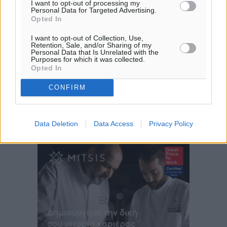
30
31
°/
°
I want to opt-out of processing my
Personal Data for Targeted Advertising.
06:19
Opted In
20:05
πρόγνωση:
I want to opt-out of Collection, Use,
Retention, Sale, and/or Sharing of my
32
°
Personal Data that Is Unrelated with the
Purposes for which it was collected.
ΔΕ
Opted In
29
°
ΤΡ
CONFIRM
28
°
ΤΕ
29
°
Data Deletion
Data Access
Privacy Policy
ΠΕ