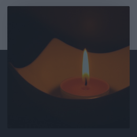
τις δομές, δεν τις αποδυναμώνουμε»
Συνεντεύξεις
•
πριν 9 ώρες
Ιδρυμα Ωνάση: Το όραμα πίσω από τα δύο νέα
σχολεία της Ρόδου
Συνεντεύξεις
•
πριν 9 ώρες
Μιχάλης Χουρδάκης: «Η χώρα χρειάζεται μια
αξιόπιστη εναλλακτική κυβερνητική πρόταση»
Συνεντεύξεις
•
πριν 9 ώρες
Σεβ. Μητροπολίτης Ρόδου κ. Κύριλλος: «Ο Αύγουστος
είναι ο μήνας της Παναγίας και η Θεία Λειτουργία η
καρδιά της ζωής της Εκκλησίας»
Συνεντεύξεις
•
πριν 9 ώρες
Πρέσβης της Βραζιλίας: «Η Ελλάδα και η Βραζιλία