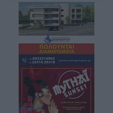
Τουρνάς για φωτιές: «Κανένα περιθώριο
εφησυχασμού» – Σε πλήρη ετοιμότητα ο μηχανισμός
Ειδήσεις
•
πριν 6 ώρες
Καιρός: Επιμένουν οι υψηλές θερμοκρασίες – Ισχυρά
μελτέμια έως 9 μποφόρ, σε «Red Code» 6 περιοχές
Τοπικές Ειδήσεις
•
πριν 7 ώρες
Τα φοιτητικά ενοίκια «τινάζουν στον αέρα» τους
οικογενειακούς προϋπολογισμούς
Ειδήσεις
•
πριν 7 ώρες
Δύο νέοι ξενώνες παραδόθηκαν στις Ένοπλες
Δυνάμεις στη νήσο Ρω
Τοπικές Ειδήσεις
•
πριν 8 ώρες
Συνεχίζεται η έξοδος του Αυγούστου – Πάνω από
34.000 αναχωρούν σήμερα μόνο από τον Πειραιά