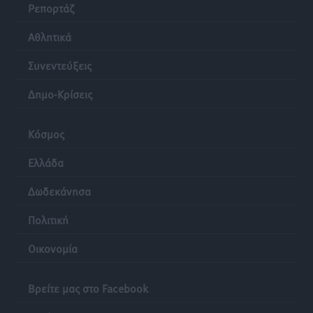
Ρεπορτάζ
Ρόδος: «Βουλιάζει» από τουρίστες – Πάνω από 1 εκατ.
Αθλητικά
επιβάτες και 55 κρουαζιερόπλοια
Τοπικές Ειδήσεις
•
πριν 24 ώρες
Συνεντεύξεις
Δημο-Κρίσεις
Κόσμος
Ελλάδα
Δωδεκάνησα
Πολιτική
Οικονομία
Βρείτε μας στο Facebook