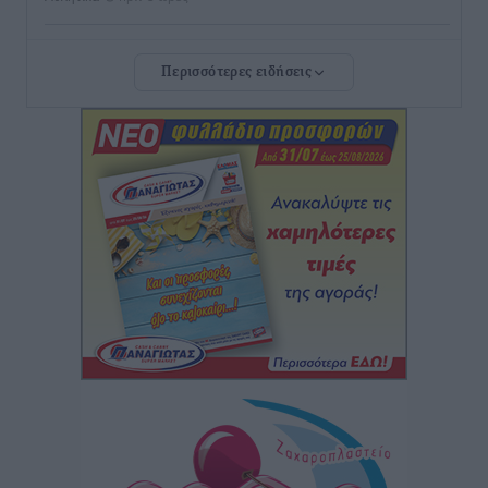
Διαγόρας: Μετεγγραφικό ντεμαράζ
Περισσότερες ειδήσεις
Αθλητικά
•
πριν 3 ώρες
Γ.Σ. Διαγόρας: Εντατική προετοιμασία και επιστροφή
Ρίζου στις Ακαδημίες
Αθλητικά
•
πριν 3 ώρες
Εθνική Ανδρών: Ραντεβού στο Telekom Center Athens
Αθλητικά
•
πριν 3 ώρες
ΕΠΟ: Απέσυρε τη στήριξή της στην υποψηφιότητα
του Ινφαντίνο
Αθλητικά
•
πριν 3 ώρες
Φοίβος Κω: Το «ευχαριστώ» για το 9ο Kos 3X3
Basketball Festival