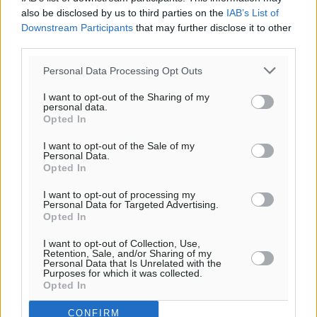
also be disclosed by us to third parties on the
IAB’s List of
Downstream Participants
that may further disclose it to other
third parties.
Personal Data Processing Opt Outs
I want to opt-out of the Sharing of my
personal data.
Opted In
I want to opt-out of the Sale of my
Personal Data.
Ροή ειδήσεων
Opted In
I want to opt-out of processing my
Personal Data for Targeted Advertising.
Γ.Σ. Διαγόρας: Επέστρεψε στις Ακαδημίες η Ειρήνη
Opted In
Παπαεμμανουήλ
I want to opt-out of Collection, Use,
Αθλητικά
•
πριν 45 λεπτά
Retention, Sale, and/or Sharing of my
Personal Data that Is Unrelated with the
Purposes for which it was collected.
ΣΚΟΕ: Σαββατοκύριακο με αγώνες από τον Σ.Σ. Ρόδου
Opted In
Αθλητικά
•
πριν 1 ώρα
CONFIRM