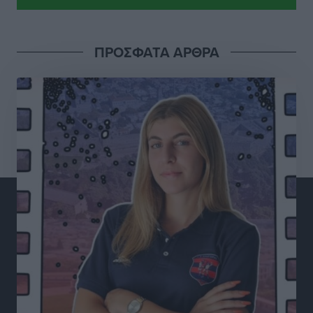
ελληνικής βιομηχανίας”
Τοπικές Ειδήσεις
•
πριν 5 ώρες
ΠΡΟΣΦΑΤΑ ΑΡΘΡΑ
Έρευνα ΕΟΤ: Οι Ευρωπαίοι ταξιδιώτες «ψηφίζουν»
Ελλάδα
Ειδήσεις
•
πριν 5 ώρες
Άκυρες οι εγκύκλιοι που δεν αναρτώνται,
υποχρεωτική η δημοσίευσή τους από την 1η
Οκτωβρίου
Ειδήσεις
•
πριν 5 ώρες
Καύσιμα: «Καίνε» οι τιμές και στα νησιά μας – Γιατί
δεν πέφτουν και πότε μπορεί να έρθει αποκλιμάκωση
Τοπικές Ειδήσεις
•
πριν 5 ώρες
Πάνω από 1.500 έλεγχοι με drones σε 300 παραλίες