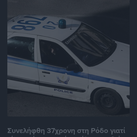
Γονικές παροχές: Οι παγίδες στις μεταφορές
χρημάτων που μπορεί να κοστίσουν σε φόρο
Ειδήσεις
•
πριν 7 ώρες
Η επόμενη παγκόσμια δύναμη στα υδροπλάνα μπορεί
να είναι η Ελλάδα
Ειδήσεις
•
πριν 7 ώρες
Στη Σύμη η Φαίη Σκορδά επισκέφθηκε την Ιερά Μονή
του Πανορμίτη
Τοπικές Ειδήσεις
•
πριν 7 ώρες
Σερβία: Ανακάμπτουν οι τουριστικές ροές προς την
Ελλάδα
Ειδήσεις
•
πριν 7 ώρες
Συνελήφθη 37χρονη στη Ρόδο γιατί