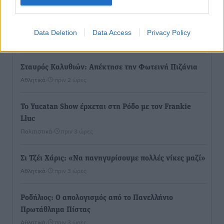
Συνελήφθη 37χρονη στη Ρόδο γιατί είχε αφήσει τα
τρία ανήλικα παιδιά της χωρίς επιτήρηση
Data Deletion
Data Access
Privacy Policy
Τοπικές Ειδήσεις
•
πριν 2 ώρες
Σταυρός Καλυθιών: Απέκτησε την Φωτεινή Πιζάνια
Αθλητικά
•
πριν 2 ώρες
Το Yucatan Show έρχεται στη Ρόδο με τον Frankie
Lluc
Πολιτιστικά
•
πριν 3 ώρες
Σι Τζέι Χάρις: «Να πανηγυρίσουμε πολλές νίκες μαζί»
Αθλητικά
•
πριν 3 ώρες
Ροδήλιος: Ο απολογισμός από το Πανελλήνιο
Πρωτάθλημα Πίστας
Αθλητικά
•
πριν 3 ώρες