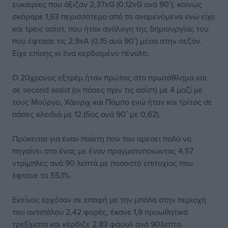
ευκαιρίες που άξιζαν 2,37xG (0,12xG ανά 90′), κοινώς
σκόραρε 1,63 περισσότερα από τα αναμενόμενα ενώ είχε
και τρεις ασίστ, που ήταν ανάλογη της δημιουργίας του
που έφτασε τις 2,9xA (0,15 ανά 90′) μέσα στην σεζόν.
Είχε επίσης κι ένα κερδισμένο πέναλτι.
Ο 20χρονος εξτρέμ ήταν πρώτος στο πρωτάθλημα και
σε second assist (οι πάσες πριν τις ασίστ) με 4 μαζί με
τους Μούργο, Χάινριχ και Πόμπο ενώ ήταν και τρίτος σε
πάσες κλειδιά με 12 (5ος ανά 90′ με 0,62).
Πρόκειται για έναν παίκτη που του αρέσει πολύ να
πηγαίνει στο ένας με έναν πραγματοποιώντας 4,57
ντρίμπλες ανά 90 λεπτά με ποσοστό επιτυχίας που
έφτανε το 55,1%.
Εκείνος ερχόταν σε επαφή με την μπάλα στην περιοχή
του αντιπάλου 2,42 φορές, έκανε 1,9 προωθητικά
τρεξίματα και κέρδιζε 2,83 φάουλ ανά 90λεπτο.