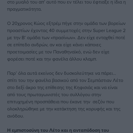
στο μυαλό του απ’ αυτό που εν τέλει του έφτιαξε η ίδια η
πραγματικότητα.
Ο 20χρονος Κώος εξτρέμ πήγε στην ομάδα των βορείων
προαστίων έχοντας 40 συμμετοχές στην Super League 2
με την Β’ ομάδα των «πρασίνων». Δεν είχε ενταχθεί ποτέ
σε επίπεδο ανδρών, αν και είχε κάνει κάποιες
προετοιμασίες με τον Παναθηναϊκό, ενώ δεν είχε
φορέσει ποτέ και την φανέλα άλλου κλαμπ.
Παρ’ όλα αυτά εκείνος δεν δυσκολεύτηκε να πάρει…
σπίτι του την φανέλα βασικού από τον Σεμπάστιαν Λέτο
στο δεξί άκρο της επίθεσης της Κηφισιάς και να είναι
από τους πρωταγωνιστές του συλλόγου στην
επιτυχημένη προσπάθεια που έκανε την σεζόν που
ολοκληρώθηκε με την κατάκτηση της κορυφής και της
ανόδου.
Η εμπιστοσύνη του Λέτο και η ανταπόδοση του