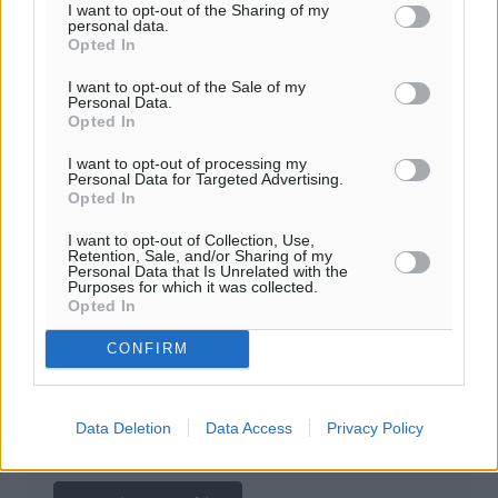
Πρέπει να συμπληρωθούν όλα τα πεδία για την
I want to opt-out of the Sharing of my
υποβολή του σχολίου.
personal data.
Opted In
Όνοματεπώνυμο
Email
I want to opt-out of the Sale of my
Personal Data.
Opted In
I want to opt-out of processing my
Personal Data for Targeted Advertising.
Φύλαξε τα στοιχεία μου για την επόμενη φορά.
Opted In
I want to opt-out of Collection, Use,
Retention, Sale, and/or Sharing of my
Personal Data that Is Unrelated with the
Purposes for which it was collected.
Opted In
CONFIRM
Data Deletion
Data Access
Privacy Policy