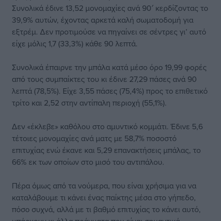
Συνολικά έδινε 13,52 μονομαχίες ανά 90′ κερδίζοντας το
39,9% αυτών, έχοντας αρκετά καλή σωματοδομή για
εξτρέμ. Δεν προτιμούσε να πηγαίνει σε σέντρες γι’ αυτό
είχε μόλις 1,7 (33,3%) κάθε 90 λεπτά.
Συνολικά έπαιρνε την μπάλα κατά μέσο όρο 19,99 φορές
από τους συμπαίκτες του κι έδινε 27,29 πάσες ανά 90
λεπτά (78,5%). Είχε 3,55 πάσες (75,4%) προς το επιθετικό
τρίτο και 2,52 στην αντίπαλη περιοχή (55,1%).
Δεν «έκλεβε» καθόλου στο αμυντικό κομμάτι. Έδινε 5,6
τέτοιες μονομαχίες ανά ματς με 58,7% ποσοστό
επιτυχίας ενώ έκανε και 5,29 επανακτήσεις μπάλας, το
66% εκ των οποίων στο μισό του αντιπάλου.
Πέρα όμως από τα νούμερα, που είναι χρήσιμα για να
καταλάβουμε τι κάνει ένας παίκτης μέσα στο γήπεδο,
πόσο συχνά, αλλά με τι βαθμό επιτυχίας το κάνει αυτό,