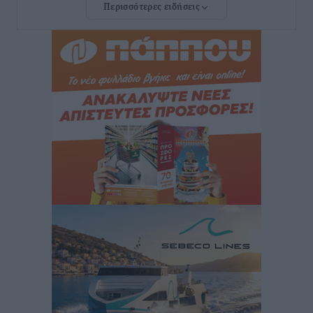
Περισσότερες ειδήσεις
Τουρνάς για φωτιές: «Κανένα περιθώριο
εφησυχασμού» – Σε πλήρη ετοιμότητα ο μηχανισμός
Ειδήσεις
•
πριν 14 ώρες
Καιρός: Επιμένουν οι υψηλές θερμοκρασίες – Ισχυρά
μελτέμια έως 9 μποφόρ, σε «Red Code» 6 περιοχές
Τοπικές Ειδήσεις
•
πριν 15 ώρες
Τα φοιτητικά ενοίκια «τινάζουν στον αέρα» τους
οικογενειακούς προϋπολογισμούς
Ειδήσεις
•
πριν 15 ώρες
Δύο νέοι ξενώνες παραδόθηκαν στις Ένοπλες
Δυνάμεις στη νήσο Ρω
Τοπικές Ειδήσεις
•
πριν 15 ώρες