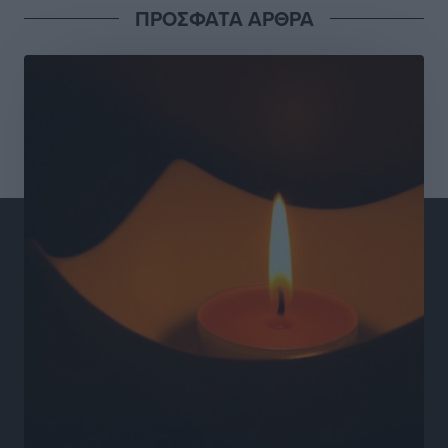
Γιάννης Βασιλάκης: «Η Πρωτοβάθμια Φροντίδα
ΠΡΟΣΦΑΤΑ ΑΡΘΡΑ
Υγείας πρέπει να φτάνει σε κάθε γωνιά – Ενισχύουμε
τις δομές, δεν τις αποδυναμώνουμε»
Συνεντεύξεις
•
πριν 17 ώρες
Ιδρυμα Ωνάση: Το όραμα πίσω από τα δύο νέα
σχολεία της Ρόδου
Συνεντεύξεις
•
πριν 17 ώρες
Μιχάλης Χουρδάκης: «Η χώρα χρειάζεται μια
αξιόπιστη εναλλακτική κυβερνητική πρόταση»
Συνεντεύξεις
•
πριν 17 ώρες
Σεβ. Μητροπολίτης Ρόδου κ. Κύριλλος: «Ο Αύγουστος
είναι ο μήνας της Παναγίας και η Θεία Λειτουργία η
καρδιά της ζωής της Εκκλησίας»
Συνεντεύξεις
•
πριν 17 ώρες