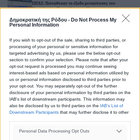
ΣΕΓΑΣ: Πιστώθηκαν τα έξοδα μετακίνησης του
Πανελληνίου Πρωταθλήματος Κ20 στα σωματεία
08.08.26 · 10:51
Δημοκρατική της Ρόδου -
Do Not Process My
Personal Information
Σχολιασμός Άρθρου
If you wish to opt-out of the sale, sharing to third parties, or
processing of your personal or sensitive information for
Τα σχόλια εκφράζουν αποκλειστικά τον εκάστοτε
targeted advertising by us, please use the below opt-out
σχολιαστή. Η Δημοκρατική δεν υιοθετεί αυτές τις
section to confirm your selection. Please note that after your
απόψεις. Διατηρούμε το δικαίωμα να διαγράψουμε όποια
opt-out request is processed you may continue seeing
σχόλια θεωρούμε προσβλητικά ή περιέχουν ύβρεις, χωρίς
interest-based ads based on personal information utilized by
us or personal information disclosed to third parties prior to
καμμία προειδοποίηση. Χρήστες που δεν τηρούν τους
your opt-out. You may separately opt-out of the further
όρους χρήσης αποκλείονται.
disclosure of your personal information by third parties on the
IAB’s list of downstream participants. This information may
also be disclosed by us to third parties on the
IAB’s List of
Προσθέστε ένα σχόλιο
Downstream Participants
that may further disclose it to other
third parties.
Personal Data Processing Opt Outs
Το E-mail δεν θα δημοσιευτεί.