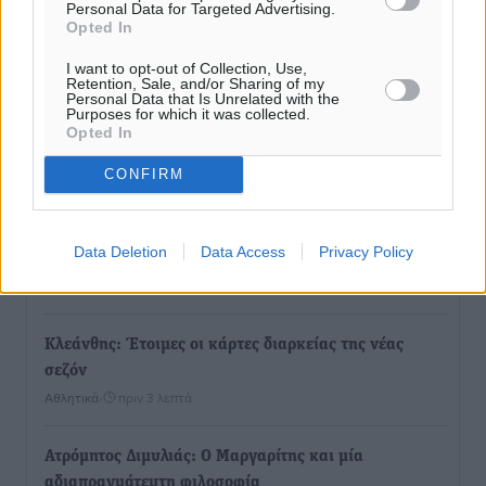
Personal Data for Targeted Advertising.
Opted In
I want to opt-out of Collection, Use,
Retention, Sale, and/or Sharing of my
Personal Data that Is Unrelated with the
Purposes for which it was collected.
Opted In
CONFIRM
Ροή ειδήσεων
Data Deletion
Data Access
Privacy Policy
Φοίβος: Η μεγάλη επιστροφή του Μπρένο Σαλβατιέρα
Αθλητικά
•
πριν 1 λεπτό
Κλεάνθης: Έτοιμες οι κάρτες διαρκείας της νέας
σεζόν
Αθλητικά
•
πριν 3 λεπτά
Ατρόμητος Διμυλιάς: Ο Μαργαρίτης και μία
αδιαπραγμάτευτη φιλοσοφία