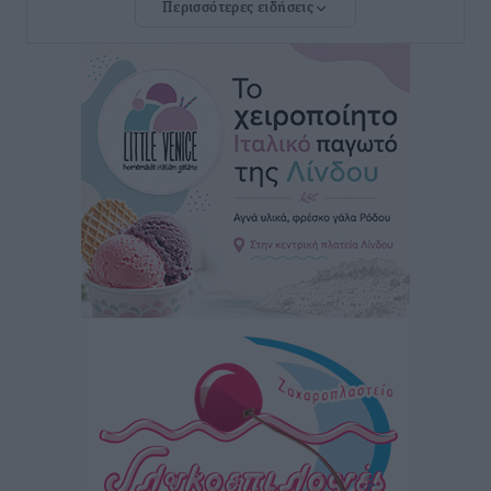
Περισσότερες ειδήσεις
Lluc
Πολιτιστικά
•
πριν 3 ώρες
Σι Τζέι Χάρις: «Να πανηγυρίσουμε πολλές νίκες μαζί»
Αθλητικά
•
πριν 3 ώρες
Ροδήλιος: Ο απολογισμός από το Πανελλήνιο
Πρωτάθλημα Πίστας
Αθλητικά
•
πριν 3 ώρες
Διαγόρας: Μετεγγραφικό ντεμαράζ
Αθλητικά
•
πριν 3 ώρες
Γ.Σ. Διαγόρας: Εντατική προετοιμασία και επιστροφή
Ρίζου στις Ακαδημίες
Αθλητικά
•
πριν 3 ώρες