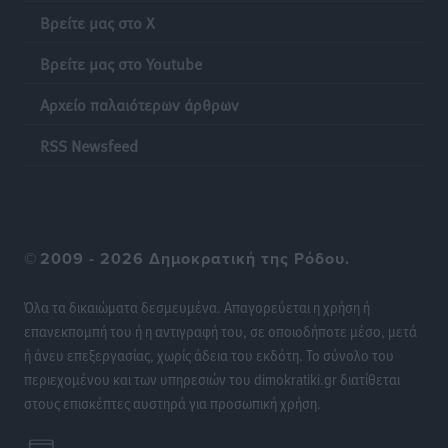
39χρονου για τις δολιοφθορές στο Radar Ατάβυρου
Βρείτε μας στο X
Τοπικές Ειδήσεις
•
πριν 9 ώρες
Βρείτε μας στο Youtube
Απορρίφθηκε η προσωρινή διαταγή στη μάχη των
Αρχείο παλαιότερων άρθρων
ταξί με τα «βανάκια» για την υποκλοπή μεταφορικού
έργου στη Ρόδο
RSS Newsfeed
Τοπικές Ειδήσεις
•
πριν 9 ώρες
Δεσμεύσεις χωρίς αντίκρισμα στην Κρεμαστή
Τοπικές Ειδήσεις
•
πριν 9 ώρες
©
2009 - 2026 Δημοκρατική της Ρόδου.
Τσαμπίκος Καραγιάννης: «Ο πρωτογενής τομέας
Όλα τα δικαιώματα δεσμευμένα. Απαγορεύεται η χρήση ή
μπορεί να αποτελέσει τη δεύτερη μεγάλη δύναμη της
επανεκπομπή του ή η αντιγραφή του, σε οποιοδήποτε μέσο, μετά
Ρόδου»
ή άνευ επεξεργασίας, χωρίς άδεια του εκδότη. Το σύνολο του
Ρεπορτάζ
•
πριν 9 ώρες
περιεχομένου και των υπηρεσιών του dimokratiki.gr διατίθεται
στους επισκέπτες αυστηρά για προσωπική χρήση.
Οικοδομική «ανάσα» στη Ρόδο: Αυξάνονται οι άδειες,
οι επεκτάσεις, οι ενεργειακές αναβαθμίσεις σε