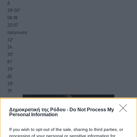
Δ
29
30
°/
°
06:18
20:07
πρόγνωση:
32
°
ΣΑ
30
°
ΚΥ
29
°
ΔΕ
29
°
ΤΡ
Δημοκρατική της Ρόδου -
Do Not Process My
Personal Information
If you wish to opt-out of the sale, sharing to third parties, or
processing of your personal or sensitive information for