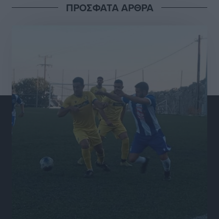
ΠΡΟΣΦΑΤΑ ΑΡΘΡΑ
από τον θάνατο της Λένας Σαμαρά
Ειδήσεις
•
πριν 5 ώρες
Κυριάκος Μητσοτάκης: Ανάσα στα Χανιά, αλλά με το
βλέμμα στη ΔΕΘ και τις εκλογές του 2027
Ειδήσεις
•
πριν 5 ώρες
Γ. Χατζημάρκος από το Μέγαρο Μαξίμου: “Ο
τουρισμός μπορεί να γίνει ο μεγαλύτερος πελάτης της
ελληνικής βιομηχανίας”
Τοπικές Ειδήσεις
•
πριν 5 ώρες
Έρευνα ΕΟΤ: Οι Ευρωπαίοι ταξιδιώτες «ψηφίζουν»
Ελλάδα
Ειδήσεις
•
πριν 5 ώρες
Άκυρες οι εγκύκλιοι που δεν αναρτώνται,
υποχρεωτική η δημοσίευσή τους από την 1η