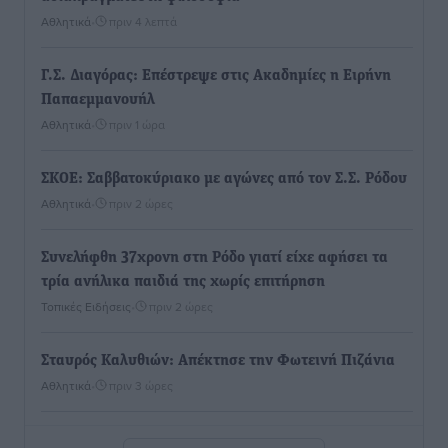
Αθλητικά
•
πριν 4 λεπτά
Γ.Σ. Διαγόρας: Επέστρεψε στις Ακαδημίες η Ειρήνη
Παπαεμμανουήλ
Αθλητικά
•
πριν 1 ώρα
ΣΚΟΕ: Σαββατοκύριακο με αγώνες από τον Σ.Σ. Ρόδου
Αθλητικά
•
πριν 2 ώρες
Συνελήφθη 37χρονη στη Ρόδο γιατί είχε αφήσει τα
τρία ανήλικα παιδιά της χωρίς επιτήρηση
Τοπικές Ειδήσεις
•
πριν 2 ώρες
Σταυρός Καλυθιών: Απέκτησε την Φωτεινή Πιζάνια
Αθλητικά
•
πριν 3 ώρες
Το Yucatan Show έρχεται στη Ρόδο με τον Frankie