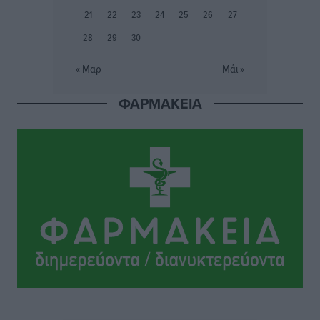
21
22
23
24
25
26
27
28
29
30
Άδωνις Γεωργιάδης στον RV: “Στο υπουργείο
εξετάζουμε την θεσμοθέτηση τρίτης κατηγορίας
« Μαρ
Μάι »
κινήτρων, ειδικά για τα νοσοκομεία στα νησιά”
Τοπικές Ειδήσεις
•
πριν 4 ώρες
ΦΑΡΜΑΚΕΙΑ
Θετικό κλίμα και κοινό όραμα για την ανάδειξη της
ιστορίας της Ρόδου στο Αεροδρόμιο «Διαγόρας»
Τοπικές Ειδήσεις
•
πριν 4 ώρες
Αντώνης Καμπουράκης: «Ένα σπουδαίο έργο
πολιτισμού για τη Ρόδο, που σχεδιάσαμε και
εξασφαλίσαμε τη χρηματοδότησή του, γίνεται
πραγματικότητα»
Τοπικές Ειδήσεις
•
πριν 4 ώρες
Στο Α΄ Νεκροταφείο το μνημόσυνο για τον έναν χρόνο