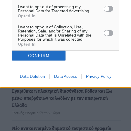
I want to opt-out of processing my
Personal Data for Targeted Advertising.
Opted In
I want to opt-out of Collection, Use,
Retention, Sale, and/or Sharing of my
Personal Data that Is Unrelated with the
Purposes for which it was collected.
Ροή ειδήσεων
Opted In
CONFIRM
Παρουσίαση βιβλίου του Α. Χατζημιχαήλ – Τιμητική
εκδήλωση για τους αυτοδιοικητικούς της Κω
Πολιτιστικά
•
πριν 41 λεπτά
Data Deletion
Data Access
Privacy Policy
Εγκρίθηκε η ηλεκτρική διασύνδεση Ρόδου και Κω
μέσω υποβρύχιων καλωδίων με την ηπειρωτική
Ελλάδα
Τοπικές Ειδήσεις
•
πριν 1 ώρα
Νέο ανακαινισμένο δημοτικό τουριστικό γραφείο