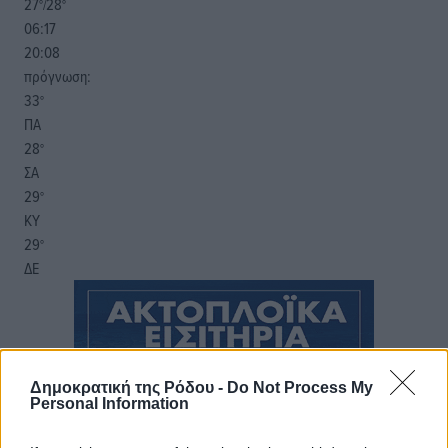
27
28
°/
°
06:17
20:08
πρόγνωση:
33
°
ΠΑ
28
°
ΣΑ
29
°
ΚΥ
29
°
ΔΕ
Δημοκρατική της Ρόδου -
Do Not Process My
Personal Information