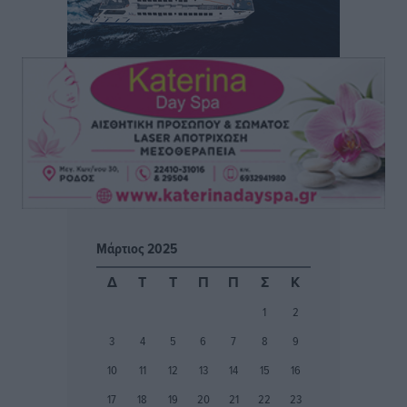
ΑΕΡΑ: Δεν σταματάει να ενισχύεται, νέο απόκτημα ο
Μητρόπουλος
Αθλητικά
•
πριν 3 ώρες
Κλεάνθης: Δουλειές μετά ευχαριστιών στο γήπεδο,
ατομικό για δύο
Αθλητικά
•
πριν 3 ώρες
Φοίβος: Εν αναμονή του Νίκου Λαζίδη
Αθλητικά
•
πριν 3 ώρες
Μάρτιος 2025
Ιάλυσος Β’: Νωρίς νωρίς μπήκαν στα βάσανα της
Δ
Τ
Τ
Π
Π
Σ
Κ
προετοιμασίας
1
2
Αθλητικά
•
πριν 3 ώρες
3
4
5
6
7
8
9
Εθνικός Αρχίπολης: Μεγάλο βήμα προόδου η ίδρυση
10
11
12
13
14
15
16
Ακαδημίας
17
18
19
20
21
22
23