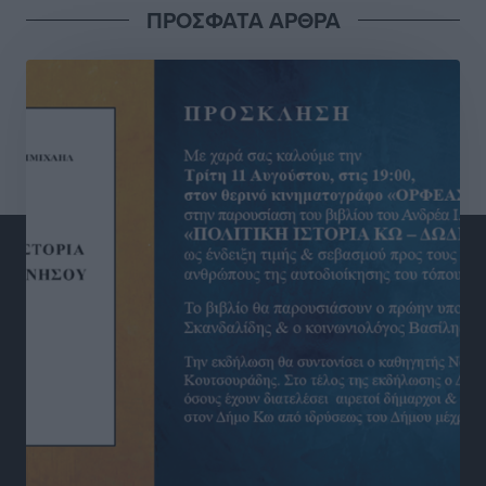
ΠΡΟΣΦΑΤΑ ΑΡΘΡΑ
Με 13,1% κάλυψη εργαζομένων από συλλογικές
συμβάσεις, η Ελλάδα στον “πάτο” της ΕΕ
Απόψεις
•
πριν 6 ώρες
Στο νοσοκομείο της Ρόδου αύριο ο Άδωνις Γεωργιάδης
Τοπικές Ειδήσεις
•
πριν 6 ώρες
Φώτης Γιαννακός στον RV: Με αυξημένες πληρότητες
η Λέρος, στόχος η επιμήκυνση της τουριστικής σεζόν
στο νησί
Τοπικές Ειδήσεις
•
πριν 6 ώρες
Α.Σ. Ρόδος: Πρώτη… στην νέα σελίδα των «ελαφιών»
(φωτορεπορτάζ)
Αθλητικά
•
πριν 6 ώρες