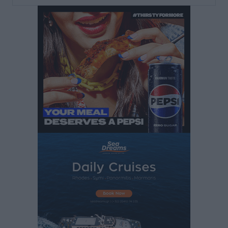
Αυτοκίνητο μπήκε παράνομα σε μονόδρομο στο
Μαστιχάρι – Αναποδογύρισε όχημα με μητέρα και
5χρονο παιδί
Τοπικές Ειδήσεις
•
πριν 3 ώρες
“Η Ευρώπη αντιμετώπιζε το προσφυγικό σαν ταινία
τρόμου” – Η συγκλονιστική μαρτυρία της Χαρούλας
Γιασιράνη στον RV για τα γεγονότα που οδήγησαν στο
Σύμφωνο της Λέρου
Τοπικές Ειδήσεις
•
πριν 3 ώρες
Συναυλία με τον Γιάννη Κότσιρα στις 21 Αυγούστου
Πολιτιστικά
•
πριν 3 ώρες
Έκτακτη συνεδρίαση της Δημοτικής Επιτροπής Ρόδου
αύριο Παρασκευή 7 Αυγούστου
Τοπικές Ειδήσεις
•
πριν 3 ώρες