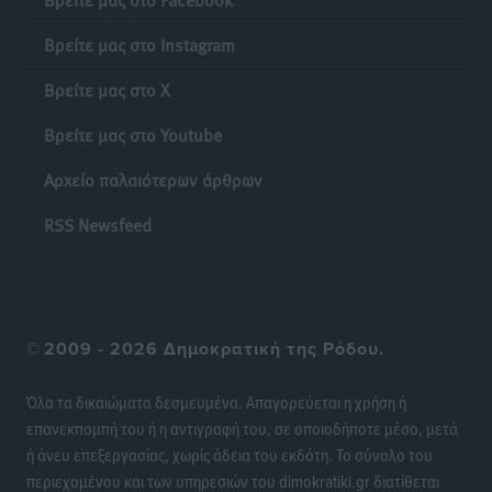
Ακρίβεια: Σημαντικές οι διατακτικές σίτισης για 3
Βρείτε μας στο Instagram
στους 4 εργαζομένους
Ειδήσεις
•
πριν 11 ώρες
Βρείτε μας στο X
Βρείτε μας στο Youtube
Κινητοποίηση της Πυροσβεστικής στην Κάρπαθο, για
τη φωτιά στην περιοχή Σάνταλο
Αρχείο παλαιότερων άρθρων
Τοπικές Ειδήσεις
•
πριν 11 ώρες
RSS Newsfeed
Η Ρόδος μπαίνει στη διεκδίκηση για τη Μεσογειακή
Πρωτεύουσα Πολιτισμού και Διαλόγου 2028
Τοπικές Ειδήσεις
•
πριν 11 ώρες
©
2009 - 2026 Δημοκρατική της Ρόδου.
Σύμη: Στον 8ο αγνοούμενο Γερμανό τουρίστα ανήκει η
σορός που εντοπίστηκε
Όλα τα δικαιώματα δεσμευμένα. Απαγορεύεται η χρήση ή
Τοπικές Ειδήσεις
•
πριν 11 ώρες
επανεκπομπή του ή η αντιγραφή του, σε οποιοδήποτε μέσο, μετά
ή άνευ επεξεργασίας, χωρίς άδεια του εκδότη. Το σύνολο του
Η σιωπηρή παράταση του Ταμείου Ανάκαμψης για
περιεχομένου και των υπηρεσιών του dimokratiki.gr διατίθεται