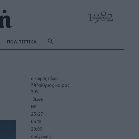
ΠΟΛΙΤΙΣΤΙΚΆ
o καιρός τώρα:
αίθριος καιρός
24
°
39
%
13
km/h
ΝΔ
25
27
°/
°
06:18
20:06
πρόγνωση: