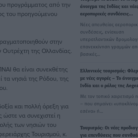
 του προγράμματος από την
άνοιγμα της Ινδίας και νέε
λος του προηγούμενου
αεροπορικές συνδέσεις…
Νέες απευθείας αεροπορικ
συνδέσεις, ενίσχυση
υπερατλαντικών δρομολογί
πραγματοποιηθούν στην
επανεκκίνηση γραμμών απ
ν Ουτρέχτη της Ολλανδίας.
βασικές…
 ΠΝΑΙ θα είναι συνεκθέτης
Ελληνικός τουρισμός: Φλερ
ί τα νησιά της Ρόδου, της
με νέες αγορές – Το άνοιγμ
ου.
Ινδία και ο ρόλος της Aege
Με τον τοπικό χαιρετισμό 
– που σημαίνει «υποκλίνομ
δοξία και πολλή όρεξη για
εσένα» ή…
ς ώστε να συνεχιστεί η
βολής των νησιών του
Τουρισμός: Οι νέες προδια
φερειάρχης Τουρισμού, κ.
για επενδύσεις που συνδυ