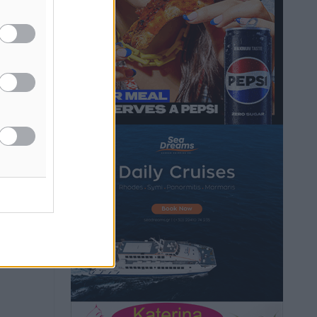
Τοπικές Ειδήσεις
•
πριν 14 ώρες
Iατρικός Σύλλογος Ροδου προς Α.
Γεωργιάδη: Στρατηγικές Προτάσεις για
την Ενίσχυση της Δημόσιας Υγείας στη
Νησιωτική Ελλάδα και στα
Νοσοκομεία της Γ΄ Ζώνης
Τοπικές Ειδήσεις
•
πριν 14 ώρες
Πάνθηρες: Ξεκίνησαν αισιόδοξοι για
την παρθενική “πτήση” τους
Αθλητικά
•
πριν 14 ώρες
Άρης Αρχαγγέλου: Στο πλευρό του
άτυχου Ιάκωβου Θωμά
Αθλητικά
•
πριν 14 ώρες