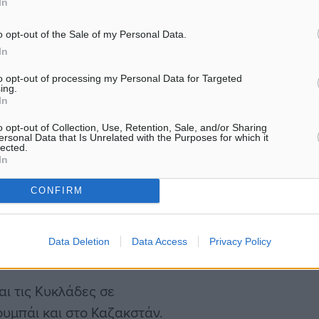
In
οιγμα στη συγκεκριμένη
o opt-out of the Sale of my Personal Data.
In
ύμε πως έχει πολλά να
.
to opt-out of processing my Personal Data for Targeted
ing.
In
την τουριστική έκθεση
o opt-out of Collection, Use, Retention, Sale, and/or Sharing
τινούπολη.
ersonal Data that Is Unrelated with the Purposes for which it
lected.
In
ς μας. Αυτό δεν σημαίνει
CONFIRM
ην έκθεση ΕΜΙΤ της
ις μεγάλες διοργανώσεις
Data Deletion
Data Access
Privacy Policy
», δήλωσε η κ. Φτακλάκη.
ι τις Κυκλάδες σε
υμπάι και στο Καζακστάν.