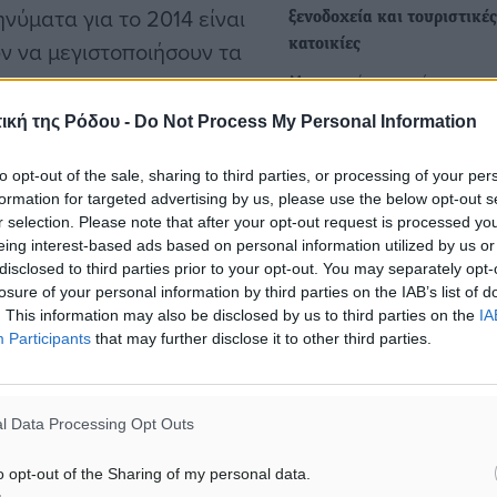
νύματα για το 2014 είναι
ξενοδοχεία και τουριστικές
ύν να μεγιστοποιήσουν τα
κατοικίες
Με σαφείς τεχνικές και
λειτουργικές προδιαγραφέ
ική της Ρόδου -
Do Not Process My Personal Information
καθώς και συγκεκριμένα κρ
ις. Είναι περισσότερες από
καταλληλότητας των…
to opt-out of the sale, sharing to third parties, or processing of your per
πολύ χρήσιμο εργαλείο οι
formation for targeted advertising by us, please use the below opt-out s
ΟΥΡ συμμετέχει μόνος του
r selection. Please note that after your opt-out request is processed y
ΕΣΠΑ: Επιδοτήσεις ρεκόρ 
τα τη στήριξή μας», δήλωσε
eing interest-based ads based on personal information utilized by us or
εκατ. ευρώ για τις νέες
disclosed to third parties prior to your opt-out. You may separately opt-
τουριστικές ΜμΕ - Νέοι δι
 προβολής της
losure of your personal information by third parties on the IAB’s list of
με επενδύσεις 1,6 δισ. ευρ
θούν με πόρους του ΕΣΠΑ.
. This information may also be disclosed by us to third parties on the
IA
Το ποσό – ρεκόρ των 856 ε
Participants
that may further disclose it to other third parties.
ευρώ έφτασε ο προϋπολογ
λλακτικό τουρισμό», δήλωσε
του προγράμματος «Ενίσχ
ιγμα και στην τουριστική
της…
l Data Processing Opt Outs
η που θα πραγματοποιηθεί
o opt-out of the Sharing of my personal data.