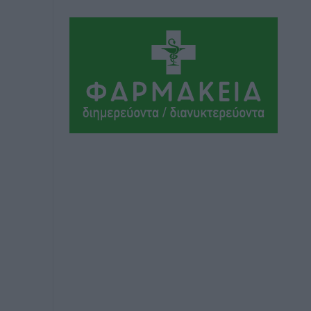
Αθλητικά
•
πριν 16 ώρες
Συνελήφθη 37χρονη στη Ρόδο γιατί
είχε αφήσει τα τρία ανήλικα παιδιά της
χωρίς επιτήρηση
Τοπικές Ειδήσεις
•
πριν 16 ώρες
Σταυρός Καλυθιών: Απέκτησε την
Φωτεινή Πιζάνια
Αθλητικά
•
πριν 17 ώρες
Το Yucatan Show έρχεται στη Ρόδο με
τον Frankie Lluc
Πολιτιστικά
•
πριν 18 ώρες
Σι Τζέι Χάρις: «Να πανηγυρίσουμε
πολλές νίκες μαζί»