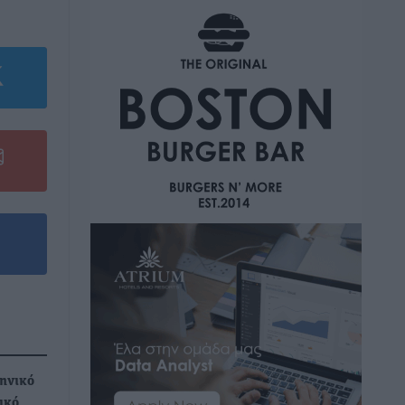
ληνικό
ικό