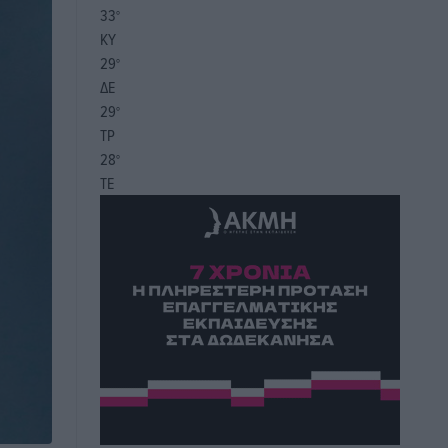
33
°
ΚΥ
29
°
ΔΕ
29
°
ΤΡ
28
°
ΤΕ