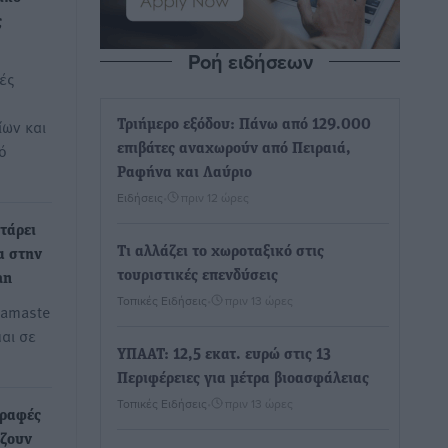
ς
Ροή ειδήσεων
ές
ων και
Τριήμερο εξόδου: Πάνω από 129.000
ό
επιβάτες αναχωρούν από Πειραιά,
Ραφήνα και Λαύριο
Ειδήσεις
•
πριν 12 ώρες
τάρει
Τι αλλάζει το χωροταξικό στις
α στην
τουριστικές επενδύσεις
an
Τοπικές Ειδήσεις
•
πριν 13 ώρες
namaste
αι σε
ΥΠΑΑΤ: 12,5 εκατ. ευρώ στις 13
Περιφέρειες για μέτρα βιοασφάλειας
Τοπικές Ειδήσεις
•
πριν 13 ώρες
γραφές
άζουν