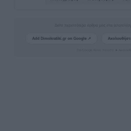
Δείτε περισσότερα άρθρα μας στα αποτελέσ
Add Dimokratiki.gr on Google ↗
Ακολουθήστ
Στο Google News πατήστε ★ Ακολουθ