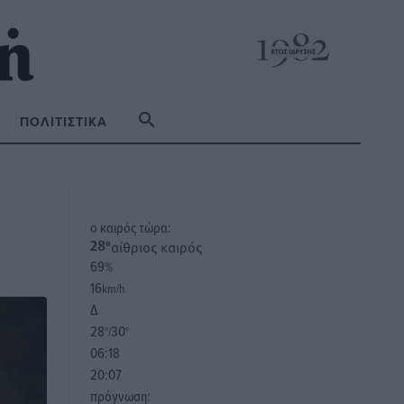
ΠΟΛΙΤΙΣΤΙΚΆ
o καιρός τώρα:
αίθριος καιρός
28
°
69
%
16
km/h
Δ
28
30
°/
°
06:18
20:07
πρόγνωση: