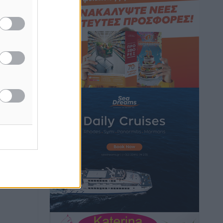
κοστίσουν σε φόρο
Ειδήσεις
•
πριν 2 ώρες
ος το
Η επόμενη παγκόσμια δύναμη στα
υδροπλάνα μπορεί να είναι η Ελλάδα
Ειδήσεις
•
πριν 2 ώρες
Στη Σύμη η Φαίη Σκορδά επισκέφθηκε
την Ιερά Μονή του Πανορμίτη
Τοπικές Ειδήσεις
•
πριν 2 ώρες
Σερβία: Ανακάμπτουν οι τουριστικές
ροές προς την Ελλάδα
Ειδήσεις
•
πριν 2 ώρες
Διακοπές στην Κάρπαθο για τον Γιώργο
Γεραπετρίτη
Τοπικές Ειδήσεις
•
πριν 2 ώρες