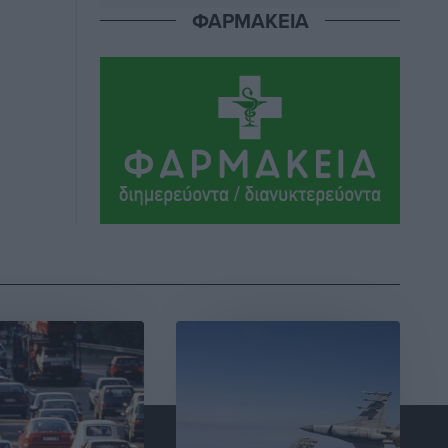
σκευωρία γνωστών μεταξύ τους
ΦΑΡΜΑΚΕΙΑ
καταγγελλόντων
Τοπικές Ειδήσεις
•
πριν 3 ώρες
Δήμος Ρόδου: Επήλθε συμβιβασμός με
την οικογένεια του θύματος του
σοκαριστικού θανατηφόρου τροχαίου
του 2014
Ρεπορτάζ
•
πριν 3 ώρες
Απορρίφθηκε η προσωρινή διαταγή
κατά του 39χρονου για τις δολιοφθορές
στο Radar Ατάβυρου
Τοπικές Ειδήσεις
•
πριν 3 ώρες
Απορρίφθηκε η προσωρινή διαταγή στη
μάχη των ταξί με τα «βανάκια» για την
υποκλοπή μεταφορικού έργου στη