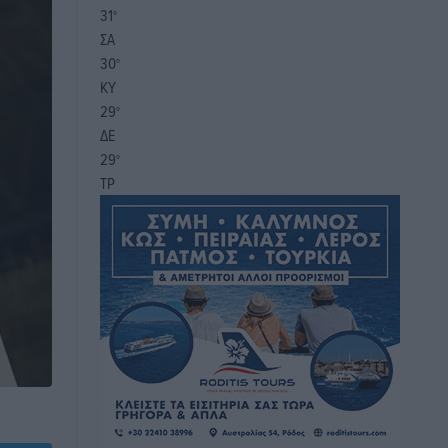
31
°
ΣΑ
30
°
ΚΥ
29
°
ΔΕ
29
°
ΤΡ