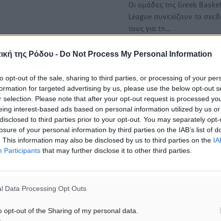
Οι ομάδες της Greek Basket
League συνεχίζουν το σχε
τους για τη…
ική της Ρόδου -
Do Not Process My Personal Information
ΙΑΒΑΣΕ ΕΠΙΣΗΣ
to opt-out of the sale, sharing to third parties, or processing of your per
formation for targeted advertising by us, please use the below opt-out s
r selection. Please note that after your opt-out request is processed y
ΑΘΛΗΤΙΚΆ
ΑΘΛΗΤΙΚΆ
eing interest-based ads based on personal information utilized by us or
Κλεάνθης: Δουλειές μετά
Φοίβος: Εν αναμονή του 
disclosed to third parties prior to your opt-out. You may separately opt-
ευχαριστιών στο γήπεδο,
Λαζίδη
ατομικό για δύο
losure of your personal information by third parties on the IAB’s list of
06.08.26 · 16:49
6.08.26 · 16:50
. This information may also be disclosed by us to third parties on the
IA
Participants
that may further disclose it to other third parties.
Υπενθύμιση:
l Data Processing Opt Outs
Για την μερική αναπαραγωγ
ή. Η Δημοκρατική δεν υιοθετεί
είδησης από άλλες ιστοσελ
υμε όποια σχόλια θεωρούμε
o opt-out of the Sharing of my personal data.
είναι απαραίτητη η χρήση 