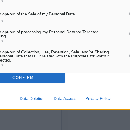
οίηση. Χρήστες που δεν τηρούν
In
παρακάτω παρεχόμενου
συνδέσμου παραπομπής πρ
o opt-out of the Sale of my Personal Data.
άρθρο της Δημοκρατικής.
In
to opt-out of processing my Personal Data for Targeted
ing.
In
o opt-out of Collection, Use, Retention, Sale, and/or Sharing
λή του σχολίου.
ersonal Data that Is Unrelated with the Purposes for which it
lected.
In
CONFIRM
Data Deletion
Data Access
Privacy Policy