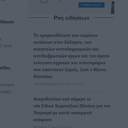
Ροή ειδήσεων
αθλητών
Τη χρηματοδότηση των καμένων
ν
εκτάσεων στην Κάλυμνο, των
ό τους
αναγκαίων αντιπλημμυρικών και
αντιδιαβρωτικών έργων και την άμεση
ενίσχυση αγροτών και κτηνοτρόφων
πίδας
που υπέστησαν ζημιές, ζητά ο Μάνος
Κόνσολας
κοίνωσε
Τοπικές Ειδήσεις
•
πριν 3 λεπτά
γραφές
Θεσμοθετείται από σήμερα το
νέο Ειδικό Χωροταξικό Πλαίσιο για τον
Τουρισμό με κοινή υπουργική
απόφαση
Ειδήσεις
•
πριν 17 λεπτά