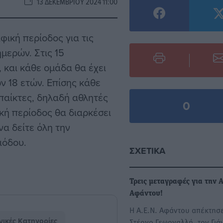
13 ΔΕΚΕΜΒΡΊΟΥ 2024 11:00
φική περίοδος για τις
ημερών. Στις 15
 και κάθε ομάδα θα έχει
ν 18 ετών. Επίσης κάθε
παίκτες, δηλαδή αθλητές
0
κή περίοδος θα διαρκέσει
να δείτε όλη την
ιόδου.
ΣΧΕΤΙΚΆ
Τρεις μεταγραφές για την Α
Αφάντου!
Η Α.Ε.Ν. Αφάντου απέκτησε
νικές Κατηγορίες
Στέργο Γεωργαλλή, τον Γιά