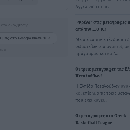
Αγγελινιό και τον…
"Φρένο" στις μεταγραφές 
ματα αναζήτησης
από την Ε.Ο.Κ.!
Με στόχο την επένδυση τω
ε μας στο Google News ★ ↗
σωματείων στο αναπτυξιακ
ήστε
πρόγραμμα και κατ’…
Οι τρεις μεταγραφές της Ελ
Πεταλούδων!
Η Ελπίδα Πεταλούδων ανα
και επίσημα τις τρεις μετα
που έχει κάνει…
Οι μεταγραφές στη Greek
Basketball League!