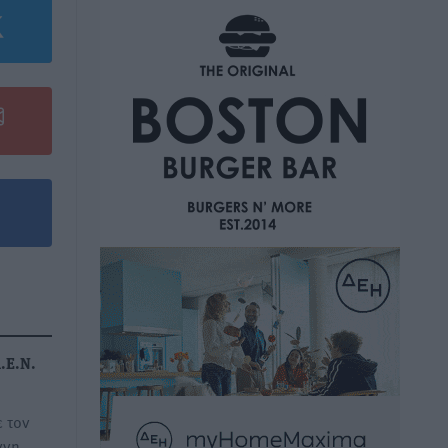
.Ε.Ν.
 τον
ννη