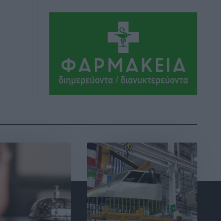
και Διαλόγου 2028
Τοπικές Ειδήσεις
•
πριν 4 ώρες
Σύμη: Στον 8ο αγνοούμενο Γερμανό
τουρίστα ανήκει η σορός που
εντοπίστηκε
Τοπικές Ειδήσεις
•
πριν 4 ώρες
Η σιωπηρή παράταση του Ταμείου
Ανάκαμψης για την Ελλάδα
Ειδήσεις
•
πριν 4 ώρες
Το εκλογικό ρολόι του Μαξίμου χτυπά
τέλη Μαΐου του 2027
Τοπικές Ειδήσεις
•
πριν 4 ώρες
ΦΟΔΣΑ Νοτίου Αιγαίου: «Δεν ζητάμε
ασυλία – ζητάμε θεσμική προστασία