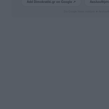
Add Dimokratiki.gr on Google ↗
Ακολουθήστ
Στο Google News πατήστε ★ Ακολουθ