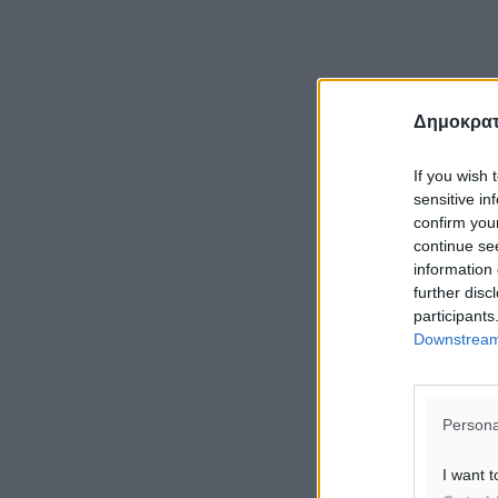
Δημοκρατ
If you wish 
sensitive in
confirm you
continue se
information 
further disc
participants
Downstream 
Persona
I want t