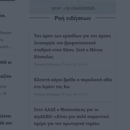
Ροή ειδήσεων
ισ.
ήθηκαν
Την άρση των εμποδίων για την άμεση
τα,
λειτουργία του βρεφονηπιακού
ονική…
σταθμού στην Κάσο, ζητά ο Μάνος
Κόνσολας
000 οι
Τοπικές Ειδήσεις
•
πριν 32 λεπτά
καζίνο
Κλειστή αύριο βράδυ η παραλιακή οδός
 στα
στο λιμάνι της Κω
. Η
Τοπικές Ειδήσεις
•
πριν 48 λεπτά
Στην ΑΑΔΕ ο Μητσοτάκης για το
είχνει
myAGRO: «Είναι μια πολύ σημαντική
όλ και
ημέρα για τον πρωτογενή τομέα»