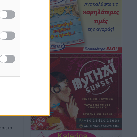
κάπνισμα
Ειδήσεις
•
πριν 2 ώρες
Έκτακτο επίδομα παιδιού: Έως 10
Αυγούστου η προθεσμία για ΑΦΜ –
υ
Ποιοι πάνε ταμείο
άδα και
Ειδήσεις
•
πριν 2 ώρες
ASTYBUS: 27.642 διαδρομές στην
Αστυπάλαια – Το «έξυπνο» μοντέλο
μετακίνησης που έγινε μέρος της
καθημερινότητας
Τοπικές Ειδήσεις
•
πριν 2 ώρες
ή της
ίδες
του
Ερώτηση Μπελέρη σε Κομισιόν για τη
δημιουργία «σύγχρονου Ευρωπαϊκού
ος το
Ταμείου Αντιμετώπισης Φυσικών
Καταστροφών»