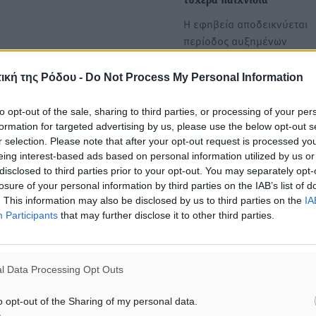
τυχερά παιχνίδια
Η εφηβεία αποδεικνύεται
περίοδος αυξημένων
κινδύνων για τις συμπεριφ
εξάρτησης, όπως δείχνουν
ική της Ρόδου -
Do Not Process My Personal Information
πρόσφατα ευρήματα…
to opt-out of the sale, sharing to third parties, or processing of your per
formation for targeted advertising by us, please use the below opt-out s
Δημόσιοι υπάλληλοι και
r selection. Please note that after your opt-out request is processed y
διευθυντές υπουργείων
eing interest-based ads based on personal information utilized by us or
«ξέπλεναν» ποσά μέσω
disclosed to third parties prior to your opt-out. You may separately opt-
στοιχηματικών εταιρειών -
losure of your personal information by third parties on the IAB’s list of
Έπαιζαν έως και €1…
. This information may also be disclosed by us to third parties on the
IA
Participants
that may further disclose it to other third parties.
Ο πρόεδρος της Αρχής για
το ξέπλυμα βρώμικου
χρήματος, πρώην αντεισαγ
l Data Processing Opt Outs
του Αρείου Πάγου Χαράλα
Βουρλιώτης έκλεισε το…
o opt-out of the Sharing of my personal data.