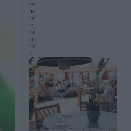
33
°
ΠΑ
28
°
ΣΑ
29
°
ΚΥ
29
°
ΔΕ