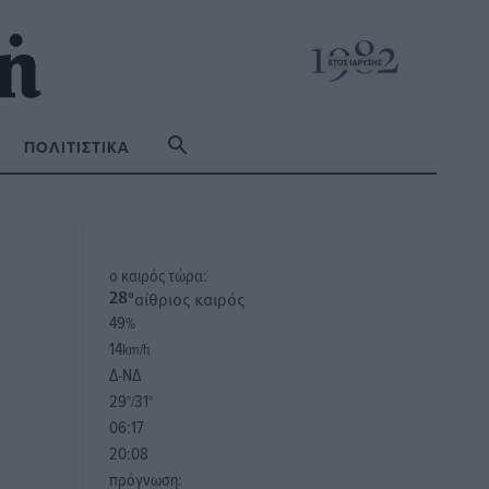
ΠΟΛΙΤΙΣΤΙΚΆ
o καιρός τώρα:
αίθριος καιρός
28
°
49
%
14
km/h
Δ-ΝΔ
29
31
°/
°
06:17
20:08
πρόγνωση: