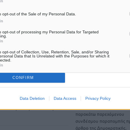
In
o opt-out of the Sale of my Personal Data.
ΙΑΒΑΣΕ ΕΠΙΣΗΣ
In
to opt-out of processing my Personal Data for Targeted
ΕΙΔΉΣΕΙΣ
ΕΙΔΉΣΕΙΣ
ing.
Ξενοδοχεία: Ανοδος 10% στον
Οι πρώτες εικόνες του νέο
In
τζίρο με στάσιμες
Canadair που έρχεται Ελλ
διανυκτερεύσεις
θα πετά και νύχτα
o opt-out of Collection, Use, Retention, Sale, and/or Sharing
6.08.26 · 11:32
06.08.26 · 11:20
ersonal Data that Is Unrelated with the Purposes for which it
lected.
In
Υπενθύμιση:
CONFIRM
Για την μερική αναπαραγωγ
ή. Η Δημοκρατική δεν υιοθετεί
Data Deletion
Data Access
Privacy Policy
είδησης από άλλες ιστοσελ
υμε όποια σχόλια θεωρούμε
είναι απαραίτητη η χρήση 
οίηση. Χρήστες που δεν τηρούν
παρακάτω παρεχόμενου
συνδέσμου παραπομπής πρ
άρθρο της Δημοκρατικής.