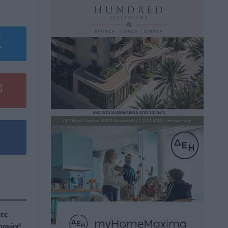
ες
οριών!