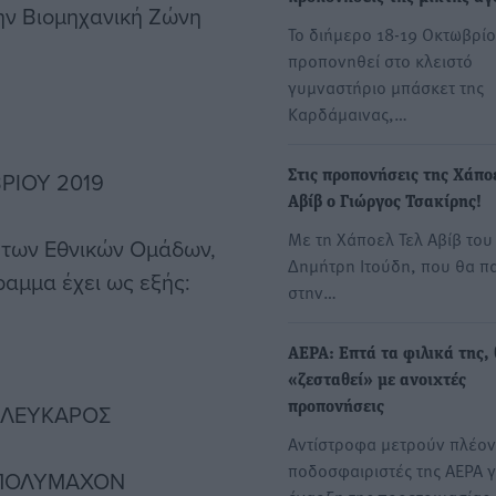
ην Βιομηχανική Ζώνη
Το διήμερο 18-19 Οκτωβρί
προπονηθεί στο κλειστό
γυμναστήριο μπάσκετ της
Καρδάμαινας,…
ΒΡΙΟΥ 2019
Στις προπονήσεις της Χάπο
Αβίβ ο Γιώργος Τσακίρης!
Με τη Χάποελ Τελ Αβίβ του
 των Εθνικών Ομάδων,
Δημήτρη Ιτούδη, που θα πα
αμμα έχει ως εξής:
στην…
ΑΕΡΑ: Επτά τα φιλικά της,
«ζεσταθεί» με ανοιχτές
. ΛΕΥΚΑΡΟΣ
προπονήσεις
Αντίστροφα μετρούν πλέον
ποδοσφαιριστές της ΑΕΡΑ γ
. ΠΟΛΥΜΑΧΟΝ