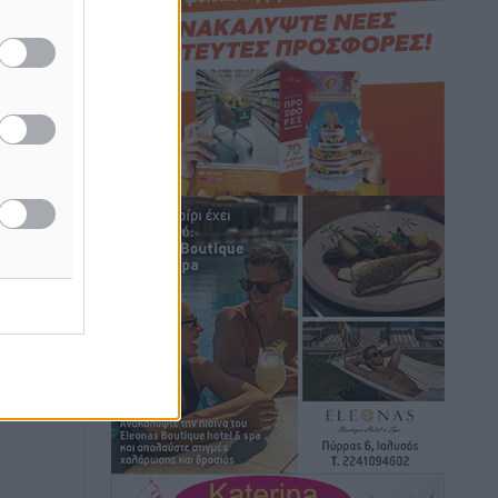
Συνεδριάζει η Δημοτική Επιτροπή
Ρόδου την Δευτέρα 10 Αυγούστου
Τοπικές Ειδήσεις
•
πριν 36 λεπτά
Ο Ακύλας στη Ρόδο 10 Αυγούστου στο
βοηθητικό στάδιο Διαγόρα
Πολιτιστικά
•
πριν 37 λεπτά
Τη χρηματοδότηση των καμένων
εκτάσεων στην Κάλυμνο, των
αναγκαίων αντιπλημμυρικών και
αντιδιαβρωτικών έργων και την άμεση
ενίσχυση αγροτών και κτηνοτρόφων
που υπέστησαν ζημιές, ζητά ο Μάνος
Κόνσολας
Τοπικές Ειδήσεις
•
πριν 43 λεπτά