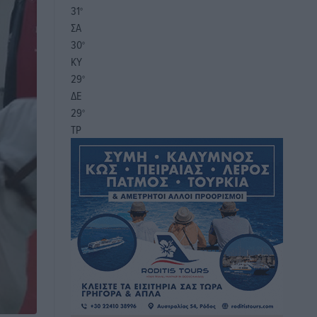
31
°
ΣΑ
30
°
ΚΥ
29
°
ΔΕ
29
°
ΤΡ