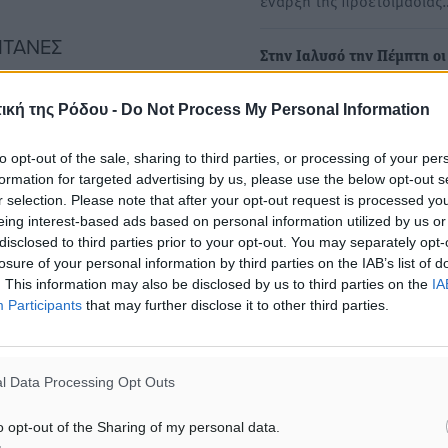
έναρξη της προετοιμασίας
ΤΙΤΑΝΕΣ
Στην Ιαλυσό την Πέμπτη οι
προπονήσεις της μικτής αγ
ροπονητικών ημερίδων
ική της Ρόδου -
Do Not Process My Personal Information
Στο πλαίσιο του αναπτυξια
προγράμματος της ΕΟΚ
to opt-out of the sale, sharing to third parties, or processing of your per
παρακαλούμε τα σωματεία
formation for targeted advertising by us, please use the below opt-out s
ενημερώσουν…
r selection. Please note that after your opt-out request is processed y
eing interest-based ads based on personal information utilized by us or
disclosed to third parties prior to your opt-out. You may separately opt-
losure of your personal information by third parties on the IAB’s list of
. This information may also be disclosed by us to third parties on the
IA
Participants
that may further disclose it to other third parties.
l Data Processing Opt Outs
o opt-out of the Sharing of my personal data.