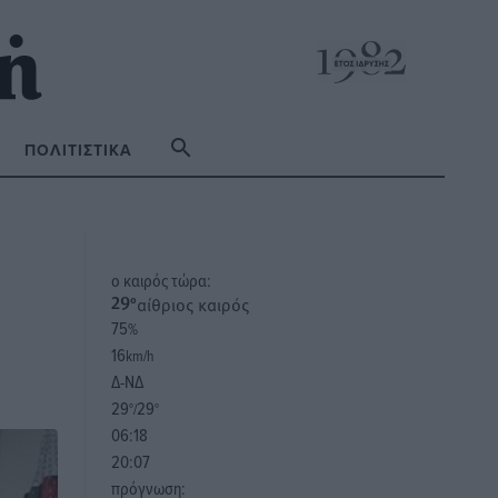
ΠΟΛΙΤΙΣΤΙΚΆ
o καιρός τώρα:
αίθριος καιρός
29
°
75
%
16
km/h
Δ-ΝΔ
29
29
°/
°
06:18
20:07
πρόγνωση: