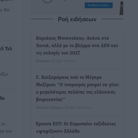
ου θα
Ροή ειδήσεων
Κυριάκος Μητσοτάκης: Ανάσα στα
Χανιά, αλλά με το βλέμμα στη ΔΕΘ και
ελ Τελ
τις εκλογές του 2027
Ειδήσεις
•
πριν 1 λεπτό
ίξει
Γ. Χατζημάρκος από το Μέγαρο
Μαξίμου: “Ο τουρισμός μπορεί να γίνει
ο μεγαλύτερος πελάτης της ελληνικής
 θα
βιομηχανίας”
Τοπικές Ειδήσεις
•
πριν 13 λεπτά
 οι
Έρευνα ΕΟΤ: Οι Ευρωπαίοι ταξιδιώτες
ια την
«ψηφίζουν» Ελλάδα