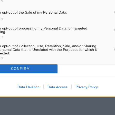
In
. ΚΕΡΙΤΗ ΧΑΝΙΩΝ
o opt-out of the Sale of my Personal Data.
In
Μ.Τ. ΘΗΣΕΑ ΗΡΑΚΛΕΙΟΥ
to opt-out of processing my Personal Data for Targeted
ing.
In
Μ.Τ. ΡΕΘΥΜΝΟΥ
o opt-out of Collection, Use, Retention, Sale, and/or Sharing
ersonal Data that Is Unrelated with the Purposes for which it
lected.
ροπονητικών ημερίδων
In
CONFIRM
Data Deletion
Data Access
Privacy Policy