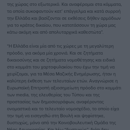
της χώρας στο εξωτερικό. Και αναφέρομαι στα κόμματα,
τα οποία συκοφαντούν κατ’ επάγγελμα και κατά συρροή
την Ελλάδα και βασίζονται σε εκθέσεις δήθεν αρμόδιων
για το κράτος δικαίου, που κατατάσσουν τη χώρα μας
κάτω ακόμη και από απολυταρχικά καθεστώτα”.
“Η Ελλάδα είναι μία από τις χώρες με τη μεγαλύτερη
πρόοδο, για ακόμα μία χρονιά. Και σε ζητήματα
δικαιοσύνης και σε ζητήματα νομοθέτησης και ειδικά
στο κομμάτι του χαρτοφυλακίου που έχω την τιμή να
χειρίζομαι, για τα Μέσα Μαζικής Ενημέρωσης, ήταν η
καλύτερη έκθεση των τελευταίων ετών. Αναγνώρισε η
Ευρωπαϊκή Επιτροπή αξιοσημείωτη πρόοδο στο κομμάτι
των media, της ελευθερίας του Τύπου και της
προστασίας των δημοσιογράφων, αναφέροντας
ονομαστικά και το τελευταίο νομοσχέδιο, το οποίο είχα
την τιμή να εισηγηθώ στη Βουλή και ψηφίστηκε,
δυστυχώς, μόνο από την Κοινοβουλευτική Ομάδα της
Νέας Δημοκρατίας. Και λέω “δυστυχώς”, διότι δεν