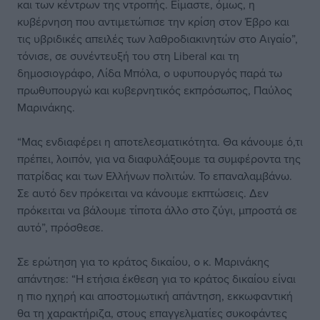
και των κέντρων της ντροπής. Είμαστε, όμως, η
κυβέρνηση που αντιμετώπισε την κρίση στον Έβρο και
τις υβριδικές απειλές των λαθροδιακινητών στο Αιγαίο”,
τόνισε, σε συνέντευξή του στη Liberal και τη
δημοσιογράφο, Λίδα Μπόλα, ο υφυπουργός παρά τω
πρωθυπουργώ και κυβερνητικός εκπρόσωπος, Παύλος
Μαρινάκης.
“Μας ενδιαφέρει η αποτελεσματικότητα. Θα κάνουμε ό,τι
πρέπει, λοιπόν, για να διαφυλάξουμε τα συμφέροντα της
πατρίδας και των Ελλήνων πολιτών. Το επαναλαμβάνω.
Σε αυτό δεν πρόκειται να κάνουμε εκπτώσεις. Δεν
πρόκειται να βάλουμε τίποτα άλλο στο ζύγι, μπροστά σε
αυτό”, πρόσθεσε.
Σε ερώτηση για το κράτος δικαίου, ο κ. Μαρινάκης
απάντησε: “Η ετήσια έκθεση για το κράτος δικαίου είναι
η πιο ηχηρή και αποστομωτική απάντηση, εκκωφαντική
θα τη χαρακτήριζα, στους επαγγελματίες συκοφάντες