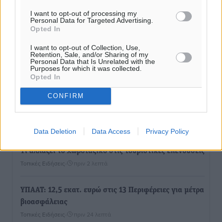
I want to opt-out of processing my
Personal Data for Targeted Advertising.
Opted In
I want to opt-out of Collection, Use,
Retention, Sale, and/or Sharing of my
Personal Data that Is Unrelated with the
Purposes for which it was collected.
Opted In
CONFIRM
Ροή ειδήσεων
Data Deletion
Data Access
Privacy Policy
Τι αλλάζει το χωροταξικό στις τουριστικές επενδύσεις
Τοπικές Ειδήσεις
•
πριν 2 λεπτά
ΥΠΑΑΤ: 12,5 εκατ. ευρώ στις 13 Περιφέρειες για μέτρα
βιοασφάλειας
Τοπικές Ειδήσεις
•
πριν 24 λεπτά