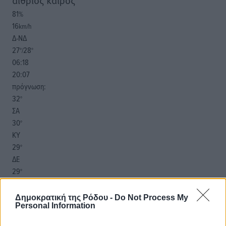
αίθριος καιρός
81
%
16
km/h
Δ-ΝΔ
27
28
°/
°
06:18
20:07
πρόγνωση:
32
°
ΣΑ
30
°
ΚΥ
29
°
ΔΕ
29
°
ΤΡ
Δημοκρατική της Ρόδου -
Do Not Process My
Personal Information