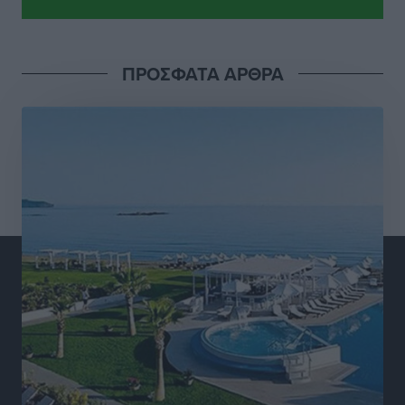
Αθλητικά
•
πριν 5 ώρες
ΠΡΟΣΦΑΤΑ ΑΡΘΡΑ
Γ.Σ. Διαγόρας: Εντατική προετοιμασία και επιστροφή
Ρίζου στις Ακαδημίες
Αθλητικά
•
πριν 5 ώρες
Εθνική Ανδρών: Ραντεβού στο Telekom Center Athens
Αθλητικά
•
πριν 5 ώρες
ΕΠΟ: Απέσυρε τη στήριξή της στην υποψηφιότητα
του Ινφαντίνο
Αθλητικά
•
πριν 5 ώρες
Φοίβος Κω: Το «ευχαριστώ» για το 9ο Kos 3X3
Basketball Festival
Αθλητικά
•
πριν 6 ώρες