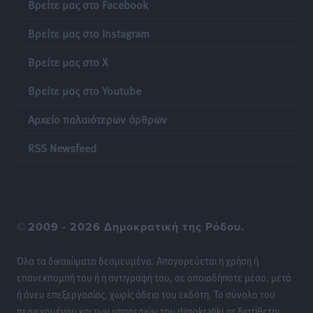
Βρείτε μας στο Facebook
χρημάτων που μπορεί να κοστίσουν σε φόρο
Βρείτε μας στο Instagram
Ειδήσεις
•
πριν 9 ώρες
Βρείτε μας στο X
Η επόμενη παγκόσμια δύναμη στα υδροπλάνα μπορεί
να είναι η Ελλάδα
Βρείτε μας στο Youtube
Ειδήσεις
•
πριν 9 ώρες
Αρχείο παλαιότερων άρθρων
Στη Σύμη η Φαίη Σκορδά επισκέφθηκε την Ιερά Μονή
RSS Newsfeed
του Πανορμίτη
Τοπικές Ειδήσεις
•
πριν 9 ώρες
Σερβία: Ανακάμπτουν οι τουριστικές ροές προς την
©
2009 - 2026 Δημοκρατική της Ρόδου.
Ελλάδα
Ειδήσεις
•
πριν 9 ώρες
Όλα τα δικαιώματα δεσμευμένα. Απαγορεύεται η χρήση ή
επανεκπομπή του ή η αντιγραφή του, σε οποιοδήποτε μέσο, μετά
Διακοπές στην Κάρπαθο για τον Γιώργο Γεραπετρίτη
ή άνευ επεξεργασίας, χωρίς άδεια του εκδότη. Το σύνολο του
Τοπικές Ειδήσεις
•
πριν 10 ώρες
περιεχομένου και των υπηρεσιών του dimokratiki.gr διατίθεται