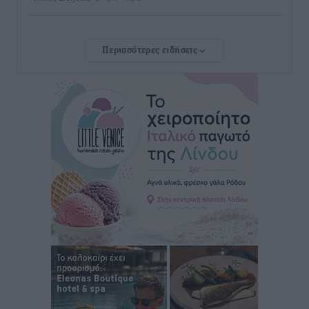
Iατρικός Σύλλογος Ροδου προς Α. Γεωργιάδη:
Περισσότερες ειδήσεις
Στρατηγικές Προτάσεις για την Ενίσχυση της
Δημόσιας Υγείας στη Νησιωτική Ελλάδα και στα
Νοσοκομεία της Γ΄ Ζώνης
Τοπικές Ειδήσεις
•
πριν 2 ώρες
Πάνθηρες: Ξεκίνησαν αισιόδοξοι για την παρθενική
“πτήση” τους
Αθλητικά
•
πριν 2 ώρες
Άρης Αρχαγγέλου: Στο πλευρό του άτυχου Ιάκωβου
Θωμά
Αθλητικά
•
πριν 2 ώρες
Φοίβος: Η μεγάλη επιστροφή του Μπρένο Σαλβατιέρα
Αθλητικά
•
πριν 2 ώρες