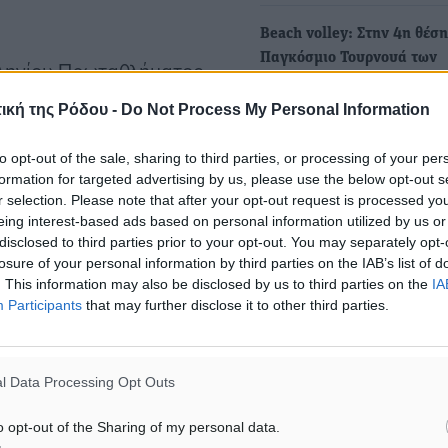
Beach volley: Στην 4η θέση
Παγκόσμιο Τουρνουά των
ελληνίου Πρωταθλήματος
Φιλιππίνων οι Χατζηνικολά
ς επέστρεψαν από την
Ντάλλας
ική της Ρόδου -
Do Not Process My Personal Information
κόσμιο τουρνουά Futures
Ένα βήμα πριν την κατάκτη
ύτερη είναι οι
to opt-out of the sale, sharing to third parties, or processing of your per
τρίτης θέσης και του χάλκι
formation for targeted advertising by us, please use the below opt-out s
μεταλλίου…
άλλας και Δημήτρης
r selection. Please note that after your opt-out request is processed y
αγωνιστικό ρυθμό μετά τη
eing interest-based ads based on personal information utilized by us or
disclosed to third parties prior to your opt-out. You may separately opt-
Beach volley: Στις Φιλιππί
res στις Φιλιππίνες (4η
losure of your personal information by third parties on the IAB’s list of
Χατζηνικολάου και Ντάλλας
. This information may also be disclosed by us to third parties on the
IA
πρώτο παγκόσμιο τουρνουά
Participants
that may further disclose it to other third parties.
σεζόν
ον F’ όμιλο την Πολωνία
Στις Φιλιππίνες βρίσκονται 
 βρεθούν η Δήμητρα
Σταύρος Ντάλλας με τον Κ
l Data Processing Opt Outs
Δημήτρη Χατζηνικολάου, 
λένη Αλεξόγλου με την
o opt-out of the Sharing of my personal data.