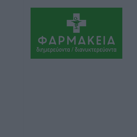
Εθνικός Αρχίπολης: Μεγάλο βήμα
προόδου η ίδρυση Ακαδημίας
Αθλητικά
•
πριν 3 ώρες
Ιππότες: Με το βλέμμα στραμμένο στο
μέλλον
Αθλητικά
•
πριν 3 ώρες
ΠΑΜΕ ΣΤΟΙΧΗΜΑ: Περισσότερα από 95
εκατομμύρια ευρώ σε κέρδη μοίρασε
τον Ιούλιο
Αθλητικά
•
πριν 3 ώρες
Ολοκλήρωση του έργου αναβάθμισης
των υποδομών του Νεστορίδειου
Μελάθρου
Τοπικές Ειδήσεις
•
πριν 4 ώρες