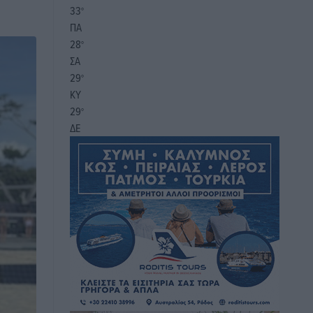
33
°
ΠΑ
28
°
ΣΑ
29
°
ΚΥ
29
°
ΔΕ