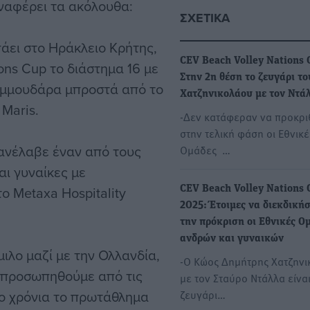
ναφέρει τα ακόλουθα:
ΣΧΕΤΙΚΆ
άει στο Ηράκλειο Κρήτης,
CEV Beach Volley Nations 
ons Cup το διάστημα 16 με
Στην 2η θέση το ζευγάρι το
 Αμμουδάρα μπροστά από το
Χατζηνικολάου με τον Ντά
 Maris.
-Δεν κατάφεραν να προκρ
στην τελική φάση οι Εθνικέ
 ανέλαβε έναν από τους
Ομάδες …
αι γυναίκες με
ο Metaxa Hospitality
CEV Beach Volley Nations 
2025: Έτοιμες να διεκδική
την πρόκριση οι Εθνικές Ο
ανδρών και γυναικών
ιλο μαζί με την Ολλανδία,
-Ο Κώος Δημήτρης Χατζην
εκπροσωπηθούμε από τις
με τον Σταύρο Ντάλλα είναι
ύο χρόνια το πρωτάθλημα
ζευγάρι…