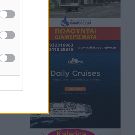
μονόδρομο στο Μαστιχάρι –
Αναποδογύρισε όχημα με μητέρα και
5χρονο παιδί
Τοπικές Ειδήσεις
•
πριν 2 ώρες
“Η Ευρώπη αντιμετώπιζε το
προσφυγικό σαν ταινία τρόμου” – Η
συγκλονιστική μαρτυρία της Χαρούλας
Γιασιράνη στον RV για τα γεγονότα που
οδήγησαν στο Σύμφωνο της Λέρου
Τοπικές Ειδήσεις
•
πριν 2 ώρες
Συναυλία με τον Γιάννη Κότσιρα στις
21 Αυγούστου
Πολιτιστικά
•
πριν 2 ώρες
Έκτακτη συνεδρίαση της Δημοτικής
Επιτροπής Ρόδου αύριο Παρασκευή 7