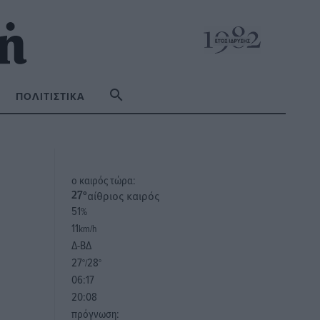
ΠΟΛΙΤΙΣΤΙΚΆ
o καιρός τώρα:
αίθριος καιρός
27
°
51
%
11
km/h
Δ-ΒΔ
27
28
°/
°
06:17
20:08
πρόγνωση: