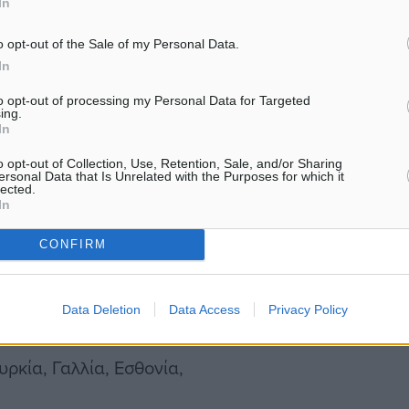
In
α πέρυσι κατακτώντας και
o opt-out of the Sale of my Personal Data.
ήνιο Πρωτάθλημα, ενώ η
In
α πολλά υποσχόμενο
to opt-out of processing my Personal Data for Targeted
ing.
ου ελληνικού beach volley.
In
o opt-out of Collection, Use, Retention, Sale, and/or Sharing
Beach Volley Nations Cup
ersonal Data that Is Unrelated with the Purposes for which it
lected.
 αυτόματα τη συμμετοχή
In
ει στο Εσπίνιο της
CONFIRM
Data Deletion
Data Access
Privacy Policy
υρκία, Γαλλία, Εσθονία,