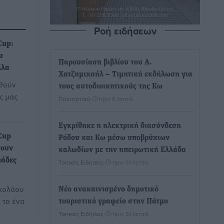
Ροή ειδήσεων
Cup:
υ
Παρουσίαση βιβλίου του Α.
λλα
Χατζημιχαήλ – Τιμητική εκδήλωση για
ιθούν
τους αυτοδιοικητικούς της Κω
ς μας
Πολιτιστικά
•
πριν 6 λεπτά
Εγκρίθηκε η ηλεκτρική διασύνδεση
Cup
Ρόδου και Κω μέσω υποβρύχιων
σουν
καλωδίων με την ηπειρωτική Ελλάδα
μάδες
Τοπικές Ειδήσεις
•
πριν 31 λεπτά
ικολάου
Νέο ανακαινισμένο δημοτικό
 το ένα
τουριστικό γραφείο στην Πάτμο
Τοπικές Ειδήσεις
•
πριν 51 λεπτά