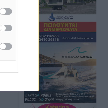
επιβάτες αναχωρούν από Πειραιά,
Ραφήνα και Λαύριο
Ειδήσεις
•
πριν 14 ώρες
Τι αλλάζει το χωροταξικό στις
τουριστικές επενδύσεις
Τοπικές Ειδήσεις
•
πριν 14 ώρες
ΥΠΑΑΤ: 12,5 εκατ. ευρώ στις 13
Περιφέρειες για μέτρα βιοασφάλειας
Τοπικές Ειδήσεις
•
πριν 14 ώρες
Ποιοι φοιτητές μπορούν να λάβουν
ενίσχυση για στέγη έως 2.500 ευρώ
Ειδήσεις
•
πριν 14 ώρες
«Γιατί οι Τούρκοι συρρέουν στα