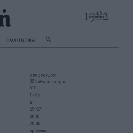
ΠΟΛΙΤΙΣΤΙΚΆ
o καιρός τώρα:
αίθριος καιρός
25
°
51
%
11
km/h
Δ
25
27
°/
°
06:18
20:06
πρόγνωση: