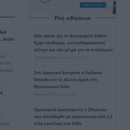
Ροή ειδήσεων
Πού
Νέα εποχή για το Νοσοκομείο Ρόδου:
, Accor
Έργα υποδομής, ακτινοθεραπευτικό
κέντρο και νέα μέτρα για τη στελέχωση
δος
Τοπικές Ειδήσεις
•
πριν 12 λεπτά
ά της
χειακοί
Στη Δημοτική Επιτροπή η Ροδιακή
Έπαυλη και το Δίκτυο ΑμεΑ στη
Μεσαιωνική Πόλη
κά
Ρεπορτάζ
•
πριν 13 λεπτά
Προσωρινά κρατούμενος ο 59χρονος
ά
που συνελήφθη με περισσότερο από 1,3
υρίων
κιλό κοκαΐνης στη Ρόδο