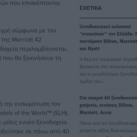
τών που επισκέπτονται
ΣΧΕΤΙΚΆ
Ξενοδοχειακοί κολοσσοί
τιγμή σύμφωνα με τον
“στοχεύουν” την Ελλάδα: 
της Marriott 42
ποντάρουν Hilton, Marriott
δοχεία περιλαμβάνονται,
και Hyatt
t που θα ξεκινήσουν τη
Η θερινή τουριστική περίο
βρίσκεται στο αποκορύφωμ
και οι μεγαλύτεροι ξενοδο
όμιλοι του…
Στα σκαριά 60 ξενοδοχεια
τά την ενσωμάτωση τον
projects, κινήσεις Hilton,
tels of the World™ (SLH).
Marriott, Accor
νε μόλις εννέα ξενοδοχεία
Πάνω από 60 ξενοδοχειακ
τοξεύτηκε σε πάνω από 40
projects αξίας δισεκατομμ