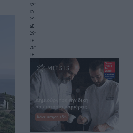
33
°
ΚΥ
29
°
ΔΕ
29
°
ΤΡ
28
°
ΤΕ