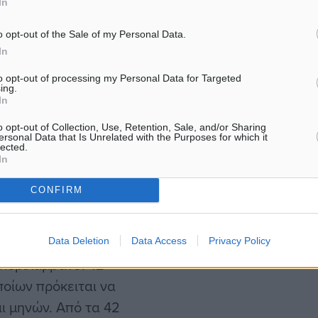
In
υξη της αλυσίδας στην
κούς ρυθμούς.
o opt-out of the Sale of my Personal Data.
In
ρι το τέλος του 2025 η
to opt-out of processing my Personal Data for Targeted
ing.
 μας τα Anise Aluma Athens
In
ns, Curio Collection by
o opt-out of Collection, Use, Retention, Sale, and/or Sharing
έβαια το Conrad Athens The
ersonal Data that Is Unrelated with the Purposes for which it
lected.
 προγραμματισμένο να
In
lection by Hilton.
CONFIRM
Data Deletion
Data Access
Privacy Policy
 περιλαμβάνει 42
ποίων πρόκειται να
ι μηνών. Από τα 42