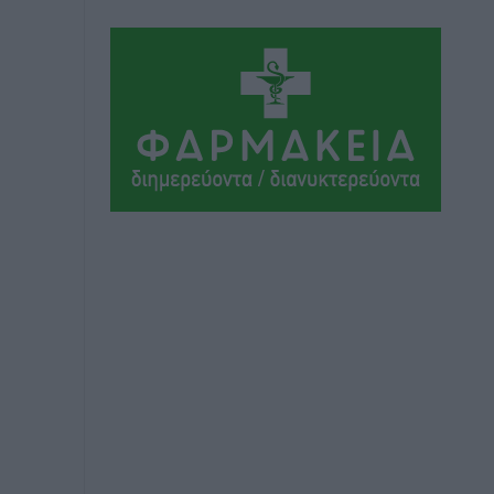
Νησιωτική Ελλάδα και στα
Νοσοκομεία της Γ΄ Ζώνης
Τοπικές Ειδήσεις
•
πριν 15 ώρες
Πάνθηρες: Ξεκίνησαν αισιόδοξοι για
την παρθενική “πτήση” τους
Αθλητικά
•
πριν 15 ώρες
Άρης Αρχαγγέλου: Στο πλευρό του
άτυχου Ιάκωβου Θωμά
Αθλητικά
•
πριν 15 ώρες
Φοίβος: Η μεγάλη επιστροφή του
Μπρένο Σαλβατιέρα
Αθλητικά
•
πριν 15 ώρες
Κλεάνθης: Έτοιμες οι κάρτες διαρκείας
της νέας σεζόν