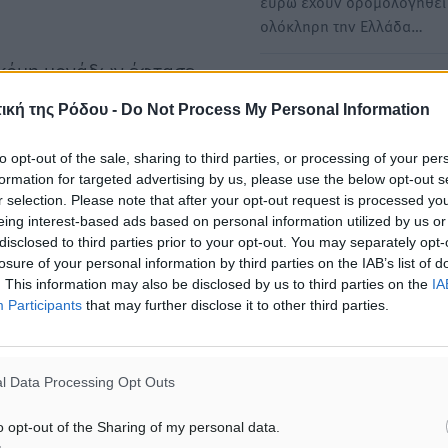
ευρώ έχουν δρομολογηθεί
ολόκληρη την Ελλάδα…
ακόμη μονάδων έφτασε
Luxury Collection ξενοδοχε
«coming soon») εκ των
στην νησιωτική Ελλάδα –
ική της Ρόδου -
Do Not Process My Personal Information
εννέα κάτω από το brand
«Σταθμός» η συμφωνία τη
nn, δυο υπό το brand
Marriott με το Aktis στην 
to opt-out of the sale, sharing to third parties, or processing of your per
formation for targeted advertising by us, please use the below opt-out s
Παρουσία στα Δωδεκάνησ
ω από το brand Conrad.
r selection. Please note that after your opt-out request is processed y
αποκτά το brand The Luxur
eing interest-based ads based on personal information utilized by us or
Collection, μετά την υπο
disclosed to third parties prior to your opt-out. You may separately opt-
ι τον Νοέμβριο
losure of your personal information by third parties on the IAB’s list of
. This information may also be disclosed by us to third parties on the
IA
Οι Έλληνες ξενοδόχοι που
lton διαθέτει 24
Participants
that may further disclose it to other third parties.
φέρνουν τα νέα Hilton στη
άδα είναι παρόντα μόλις
Ελλάδα - Η επένδυση στην
Κάρπαθο
διεθνών αλυσίδων να
l Data Processing Opt Outs
Πριν από λίγες ημέρες άνο
ο το δυνατόν
το Hilton Garden Inn Chania
ν και ένα ιδιαίτερο
o opt-out of the Sharing of my personal data.
ένα opening που…