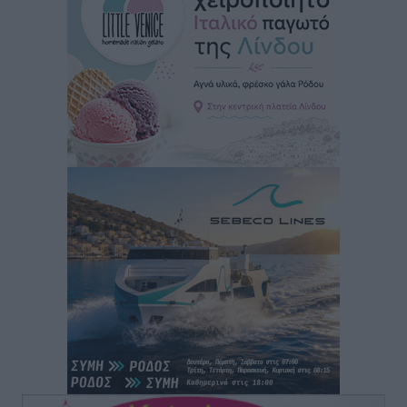
νικητές οι VAR!
Αθλητικά
•
πριν 31 λεπτά
Νέα αεροσκάφη, drones, δασοκομάντος: Τι έχει
αλλάξει στην Πολιτική Προστασί
Ειδήσεις
•
πριν 53 λεπτά
Άδωνις Γεωργιάδης στον RV: “Στο υπουργείο
εξετάζουμε την θεσμοθέτηση τρίτης κατηγορίας
κινήτρων, ειδικά για τα νοσοκομεία στα νησιά”
Τοπικές Ειδήσεις
•
πριν 55 λεπτά
Θετικό κλίμα και κοινό όραμα για την ανάδειξη της
ιστορίας της Ρόδου στο Αεροδρόμιο «Διαγόρας»
Τοπικές Ειδήσεις
•
πριν 1 ώρα
Αντώνης Καμπουράκης: «Ένα σπουδαίο έργο