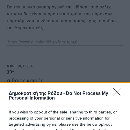
Για την μερική αναπαραγωγή της είδησης από άλλες
ιστοσελίδες είναι απαραίτητη η χρήση του παρακάτω
παρεχόμενου συνδέσμου παραπομπής προς το άρθρο
της Δημοκρατικής.
o καιρός τώρα:
30
°
αίθριος καιρός
80
%
Δημοκρατική της Ρόδου -
Do Not Process My
13
km/h
Personal Information
Δ-ΝΔ
31
32
°/
°
If you wish to opt-out of the sale, sharing to third parties, or
06:18
processing of your personal or sensitive information for
20:07
targeted advertising by us, please use the below opt-out
πρόγνωση: