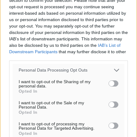
section to confirm your selection. Please note that after your
31
opt-out request is processed you may continue seeing
°
interest-based ads based on personal information utilized by
ΣΑ
us or personal information disclosed to third parties prior to
30
°
your opt-out. You may separately opt-out of the further
ΚΥ
disclosure of your personal information by third parties on the
29
°
IAB’s list of downstream participants. This information may
ΔΕ
also be disclosed by us to third parties on the
IAB’s List of
29
°
Downstream Participants
that may further disclose it to other
ΤΡ
third parties.
Personal Data Processing Opt Outs
I want to opt-out of the Sharing of my
personal data.
Opted In
I want to opt-out of the Sale of my
Personal Data.
Opted In
I want to opt-out of processing my
Personal Data for Targeted Advertising.
Opted In