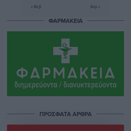
Έρευνα ΕΟΤ: Οι Ευρωπαίοι ταξιδιώτες «ψηφίζουν»
« Φεβ
Απρ »
Ελλάδα
Ειδήσεις
•
πριν 2 ώρες
ΦΑΡΜΑΚΕΙΑ
Άκυρες οι εγκύκλιοι που δεν αναρτώνται,
υποχρεωτική η δημοσίευσή τους από την 1η
Οκτωβρίου
Ειδήσεις
•
πριν 2 ώρες
Καύσιμα: «Καίνε» οι τιμές και στα νησιά μας – Γιατί
δεν πέφτουν και πότε μπορεί να έρθει αποκλιμάκωση
Τοπικές Ειδήσεις
•
πριν 2 ώρες
Πάνω από 1.500 έλεγχοι με drones σε 300 παραλίες
κατά της αυθαίρετης κατάληψης του αιγιαλού – Τα
ΠΡΟΣΦΑΤΑ ΑΡΘΡΑ
στοιχεία για τη Ρόδο
Τοπικές Ειδήσεις
•
πριν 2 ώρες