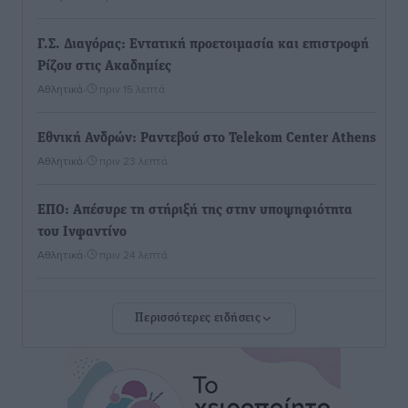
Γ.Σ. Διαγόρας: Εντατική προετοιμασία και επιστροφή
Ρίζου στις Ακαδημίες
Αθλητικά
•
πριν 15 λεπτά
Εθνική Ανδρών: Ραντεβού στο Telekom Center Athens
Αθλητικά
•
πριν 23 λεπτά
ΕΠΟ: Απέσυρε τη στήριξή της στην υποψηφιότητα
του Ινφαντίνο
Αθλητικά
•
πριν 24 λεπτά
Φοίβος Κω: Το «ευχαριστώ» για το 9ο Kos 3X3
Περισσότερες ειδήσεις
Basketball Festival
Αθλητικά
•
πριν 26 λεπτά
6ο Kalymnos 3X3: Ολοκληρώθηκε με μεγάλη επιτυχία,