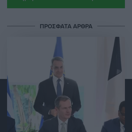
υποδομών του Νεστορίδειου Μελάθρου
Τοπικές Ειδήσεις
•
πριν 7 ώρες
ΠΡΟΣΦΑΤΑ ΑΡΘΡΑ
Γ.Σ. Διαγόρας: Στα «κυανέρυθρα» ο Janni Pembe
Αθλητικά
•
πριν 8 ώρες
Σύλληψη 21χρονου για ναρκωτικά στη Ρόδο
Τοπικές Ειδήσεις
•
πριν 9 ώρες
Με 13,1% κάλυψη εργαζομένων από συλλογικές
συμβάσεις, η Ελλάδα στον “πάτο” της ΕΕ
Απόψεις
•
πριν 9 ώρες
Στο νοσοκομείο της Ρόδου αύριο ο Άδωνις Γεωργιάδης
Τοπικές Ειδήσεις
•
πριν 9 ώρες
Φώτης Γιαννακός στον RV: Με αυξημένες πληρότητες