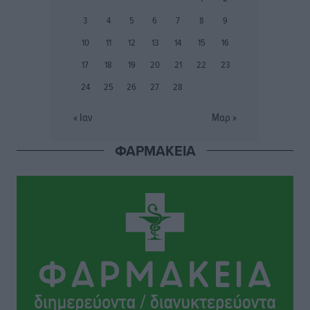
Αθλητικά
•
πριν 6 ώρες
3
4
5
6
7
8
9
Ιάλυσος Β’: Νωρίς νωρίς μπήκαν στα βάσανα της
10
11
12
13
14
15
16
προετοιμασίας
17
18
19
20
21
22
23
Αθλητικά
•
πριν 6 ώρες
24
25
26
27
28
Εθνικός Αρχίπολης: Μεγάλο βήμα προόδου η ίδρυση
« Ιαν
Μαρ »
Ακαδημίας
Αθλητικά
•
πριν 6 ώρες
ΦΑΡΜΑΚΕΙΑ
Ιππότες: Με το βλέμμα στραμμένο στο μέλλον
Αθλητικά
•
πριν 6 ώρες
ΠΑΜΕ ΣΤΟΙΧΗΜΑ: Περισσότερα από 95 εκατομμύρια
ευρώ σε κέρδη μοίρασε τον Ιούλιο
Αθλητικά
•
πριν 6 ώρες
Ολοκλήρωση του έργου αναβάθμισης των