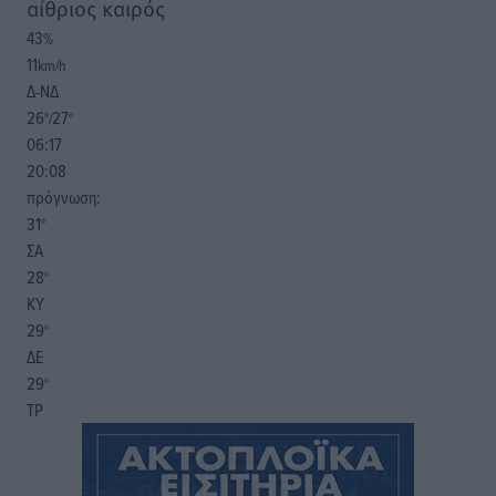
αίθριος καιρός
43
%
11
km/h
Δ-ΝΔ
26
27
°/
°
06:17
20:08
πρόγνωση:
31
°
ΣΑ
28
°
ΚΥ
29
°
ΔΕ
29
°
ΤΡ