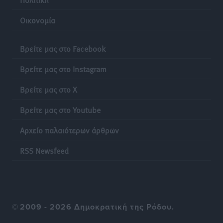
«σύγχρονου Ευρωπαϊκού Ταμείου Αντιμετώπισης
Οικονομία
Φυσικών Καταστροφών»
Ειδήσεις
•
πριν 13 ώρες
Βρείτε μας στο Facebook
Έκκληση γονέων για να λειτουργήσει ο
Βρείτε μας στο Instagram
Βρεφονηπιακός Σταθμός Κάσου
Τοπικές Ειδήσεις
•
πριν 14 ώρες
Βρείτε μας στο X
Βρείτε μας στο Youtube
Ακρίβεια: Σημαντικές οι διατακτικές σίτισης για 3
στους 4 εργαζομένους
Αρχείο παλαιότερων άρθρων
Ειδήσεις
•
πριν 14 ώρες
RSS Newsfeed
Κινητοποίηση της Πυροσβεστικής στην Κάρπαθο, για
τη φωτιά στην περιοχή Σάνταλο
Τοπικές Ειδήσεις
•
πριν 14 ώρες
©
2009 - 2026 Δημοκρατική της Ρόδου.
Η Ρόδος μπαίνει στη διεκδίκηση για τη Μεσογειακή