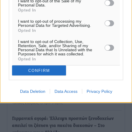
I want to opt-out of the Sale of my
Πολιτιστικά
•
πριν 3 ώρες
Personal Data.
Opted In
Εγκρίθηκε η ηλεκτρική διασύνδεση Ρόδου και Κω
I want to opt-out of processing my
Personal Data for Targeted Advertising.
μέσω υποβρύχιων καλωδίων με την ηπειρωτική
Opted In
Ελλάδα
I want to opt-out of Collection, Use,
Τοπικές Ειδήσεις
•
πριν 4 ώρες
Retention, Sale, and/or Sharing of my
Personal Data that Is Unrelated with the
Purposes for which it was collected.
Νέο ανακαινισμένο δημοτικό τουριστικό γραφείο
Opted In
στην Πάτμο
CONFIRM
Τοπικές Ειδήσεις
•
πριν 4 ώρες
Οι συναντήσεις που είχε κατά την επίσκεψη του στη
Data Deletion
Data Access
Privacy Policy
Ρόδο ο Πρέσβης της Βραζιλίας στην Ελλάδα
Τοπικές Ειδήσεις
•
πριν 5 ώρες
Γερμανική αγορά: Έλλειψη προσιτών ξενοδοχείων
απειλεί τη ζήτηση για πακέτα διακοπών – Στο