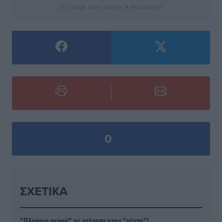
Στο Google News πατήστε ★ Ακολουθήστε
0
ΣΧΕΤΙΚΆ
"Πλούσιο μενού" με ντέρμπι στην "τέντα"!