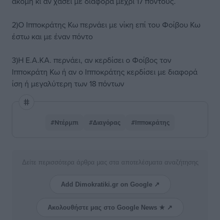
ακόμη κι αν χάσει με διαφορά μέχρι 17 πόντους.
2)Ο Ιπποκράτης Κω περνάει με νίκη επί του Φοίβου Κω
έστω και με έναν πόντο
3)Η Ε.Α.ΚΑ. περνάει, αν κερδίσει ο Φοίβος τον
Ιπποκράτη Κω ή αν ο Ιπποκράτης κερδίσει με διαφορά
ίση ή μεγαλύτερη των 18 πόντων
#Ντέρμπι
#Διαγόρας
#Ιπποκράτης
Δείτε περισσότερα άρθρα μας στα αποτελέσματα αναζήτησης
Add Dimokratiki.gr on Google ↗
Ακολουθήστε μας στο Google News ★ ↗