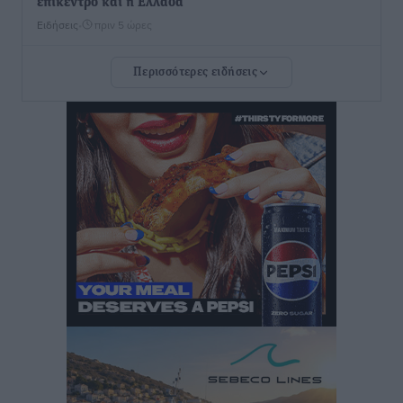
επίκεντρο και η Ελλάδα
Ειδήσεις
•
πριν 5 ώρες
Περισσότερες ειδήσεις
Νέο ξενοδοχείο στη Ρόδο για την H Hotels –
Χατζηλαζάρου – Προχωρά καινούργιο ξενοδοχείο
στην Κω
Τοπικές Ειδήσεις
•
πριν 5 ώρες
Αυτοκίνητο μπήκε παράνομα σε μονόδρομο στο
Μαστιχάρι – Αναποδογύρισε όχημα με μητέρα και
5χρονο παιδί
Τοπικές Ειδήσεις
•
πριν 5 ώρες
“Η Ευρώπη αντιμετώπιζε το προσφυγικό σαν ταινία
τρόμου” – Η συγκλονιστική μαρτυρία της Χαρούλας
Γιασιράνη στον RV για τα γεγονότα που οδήγησαν στο
Σύμφωνο της Λέρου
Τοπικές Ειδήσεις
•
πριν 5 ώρες