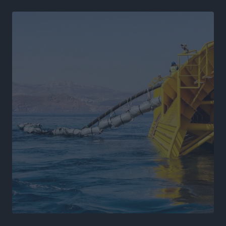
Η Μανίσα πήρε Buie και Davis
Αθλητικά
•
πριν 10 ώρες
Γ.Σ. Ηπιόνη: «Προπονητική ομάδα με εμπειρία,
επιστημονική γνώση και σύγχρονες μεθόδους»
Αθλητικά
•
πριν 10 ώρες
Α.Σ. Ρόδος: Ξανά στα «πράσινα» ο Νίκος Κοντίτσης
Αθλητικά
•
πριν 10 ώρες
Συναυλία Μάριου Φραγκούλη – Γιώργου Περρή στην
Κάσο
Πολιτιστικά
•
πριν 10 ώρες
Την άρση των εμποδίων για την άμεση λειτουργία του
βρεφονηπιακού σταθμού στην Κάσο, ζητά ο Μάνος
Κόνσολας
Τοπικές Ειδήσεις
•
πριν 11 ώρες