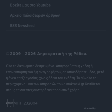
Ειδήσεις
•
πριν 9 ώρες
Βρείτε μας στο Youtube
Αρχείο παλαιότερων άρθρων
Η επόμενη παγκόσμια δύναμη στα υδροπλάνα μπορεί
να είναι η Ελλάδα
RSS Newsfeed
Ειδήσεις
•
πριν 9 ώρες
Στη Σύμη η Φαίη Σκορδά επισκέφθηκε την Ιερά Μονή
του Πανορμίτη
©
2009 - 2026 Δημοκρατική της Ρόδου.
Τοπικές Ειδήσεις
•
πριν 10 ώρες
Όλα τα δικαιώματα δεσμευμένα. Απαγορεύεται η χρήση ή
Σερβία: Ανακάμπτουν οι τουριστικές ροές προς την
επανεκπομπή του ή η αντιγραφή του, σε οποιοδήποτε μέσο, μετά
Ελλάδα
ή άνευ επεξεργασίας, χωρίς άδεια του εκδότη. Το σύνολο του
Ειδήσεις
•
πριν 10 ώρες
περιεχομένου και των υπηρεσιών του dimokratiki.gr διατίθεται
στους επισκέπτες αυστηρά για προσωπική χρήση.
Διακοπές στην Κάρπαθο για τον Γιώργο Γεραπετρίτη
Τοπικές Ειδήσεις
•
πριν 10 ώρες
MHT: 232004