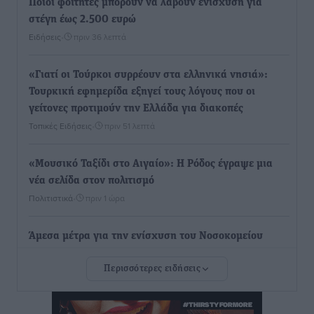
Ποιοι φοιτητές μπορούν να λάβουν ενίσχυση για
στέγη έως 2.500 ευρώ
Ειδήσεις
•
πριν 36 λεπτά
«Γιατί οι Τούρκοι συρρέουν στα ελληνικά νησιά»:
Τουρκική εφημερίδα εξηγεί τους λόγους που οι
γείτονες προτιμούν την Ελλάδα για διακοπές
Τοπικές Ειδήσεις
•
πριν 51 λεπτά
«Μουσικό Ταξίδι στο Αιγαίο»: Η Ρόδος έγραψε μια
νέα σελίδα στον πολιτισμό
Πολιτιστικά
•
πριν 1 ώρα
Άμεσα μέτρα για την ενίσχυση του Νοσοκομείου
Ρόδου και αντιμετώπιση των ελλείψεων προσωπικού
Περισσότερες ειδήσεις
ανακοίνωσε ο Άδωνις Γεωργιάδης
Τοπικές Ειδήσεις
•
πριν 1 ώρα