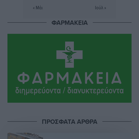
« Μάι
Ιούλ »
Σταυρός Καλυθιών: Απέκτησε την Φωτεινή Πιζάνια
ΦΑΡΜΑΚΕΙΑ
Αθλητικά
•
πριν 5 ώρες
Το Yucatan Show έρχεται στη Ρόδο με τον Frankie
Lluc
Πολιτιστικά
•
πριν 5 ώρες
Σι Τζέι Χάρις: «Να πανηγυρίσουμε πολλές νίκες μαζί»
Αθλητικά
•
πριν 5 ώρες
Ροδήλιος: Ο απολογισμός από το Πανελλήνιο
Πρωτάθλημα Πίστας
Αθλητικά
•
πριν 5 ώρες
ΠΡΟΣΦΑΤΑ ΑΡΘΡΑ
Διαγόρας: Μετεγγραφικό ντεμαράζ
Αθλητικά
•
πριν 5 ώρες