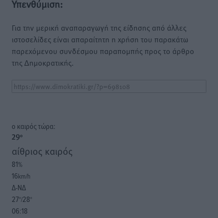
Υπενθύμιση:
Για την μερική αναπαραγωγή της είδησης από άλλες
ιστοσελίδες είναι απαραίτητη η χρήση του παρακάτω
παρεχόμενου συνδέσμου παραπομπής προς το άρθρο
της Δημοκρατικής.
o καιρός τώρα:
29
°
αίθριος καιρός
81
%
16
km/h
Δ-ΝΔ
27
28
°/
°
06:18