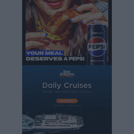
Iατρικός Σύλλογος Ροδου προς Α. Γεωργιάδη:
Στρατηγικές Προτάσεις για την Ενίσχυση της
Δημόσιας Υγείας στη Νησιωτική Ελλάδα και στα
Νοσοκομεία της Γ΄ Ζώνης
Τοπικές Ειδήσεις
•
πριν 2 ώρες
Πάνθηρες: Ξεκίνησαν αισιόδοξοι για την παρθενική
“πτήση” τους
Αθλητικά
•
πριν 2 ώρες
Άρης Αρχαγγέλου: Στο πλευρό του άτυχου Ιάκωβου
Θωμά
Αθλητικά
•
πριν 2 ώρες
Φοίβος: Η μεγάλη επιστροφή του Μπρένο Σαλβατιέρα
Αθλητικά
•
πριν 2 ώρες