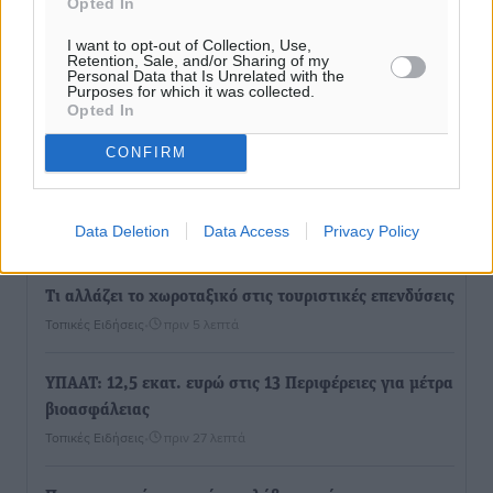
Opted In
I want to opt-out of Collection, Use,
Retention, Sale, and/or Sharing of my
Personal Data that Is Unrelated with the
Purposes for which it was collected.
Ροή ειδήσεων
Opted In
CONFIRM
Τριήμερο εξόδου: Πάνω από 129.000 επιβάτες
αναχωρούν από Πειραιά, Ραφήνα και Λαύριο
Data Deletion
Data Access
Privacy Policy
Ειδήσεις
•
πριν 1 λεπτό
Τι αλλάζει το χωροταξικό στις τουριστικές επενδύσεις
Τοπικές Ειδήσεις
•
πριν 5 λεπτά
ΥΠΑΑΤ: 12,5 εκατ. ευρώ στις 13 Περιφέρειες για μέτρα
βιοασφάλειας
Τοπικές Ειδήσεις
•
πριν 27 λεπτά