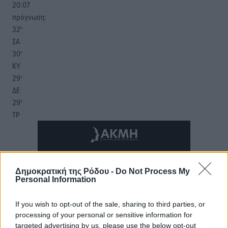
20:07
πρόγνωση:
32
°
ΣΑ
30
°
ΚΥ
29
°
ΔΕ
29
°
ΤΡ
Δημοκρατική της Ρόδου -
Do Not Process My
Personal Information
If you wish to opt-out of the sale, sharing to third parties, or
processing of your personal or sensitive information for
targeted advertising by us, please use the below opt-out