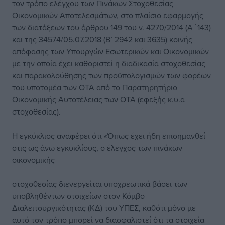
τον τρόπο ελέγχου των Πινάκων Στοχοθεσίας
Οικονομικών Αποτελεσμάτων, στο πλαίσιο εφαρμογής
των διατάξεων του άρθρου 149 του ν. 4270/2014 (Α΄143)
και της 34574/05.07.2018 (Β’ 2942 και 3635) κοινής
απόφασης των Υπουργών Εσωτερικών και Οικονομικών
με την οποία έχει καθοριστεί η διαδικασία στοχοθεσίας
και παρακολούθησης των προϋπολογισμών των φορέων
του υποτομέα των ΟΤΑ από το Παρατηρητήριο
Οικονομικής Αυτοτέλειας των ΟΤΑ (εφεξής κ.υ.α
στοχοθεσίας).
Η εγκύκλιος αναφέρει ότι «Όπως έχει ήδη επισημανθεί
στις ως άνω εγκυκλίους, ο έλεγχος των πινάκων
οικονομικής
στοχοθεσίας διενεργείται υποχρεωτικά βάσει των
υποβληθέντων στοιχείων στον Κόμβο
Διαλειτουργικότητας (ΚΔ) του ΥΠΕΣ, καθότι μόνο με
αυτό τον τρόπο μπορεί να διασφαλιστεί ότι τα στοιχεία