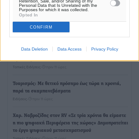
Ροή ειδήσεων
Retention, Sale, and/or Sharing of my
Personal Data that Is Unrelated with the
Purposes for which it was collected.
Opted In
Καιρός «hot – dry – windy» τις επόμενες 48 ώρες στη
CONFIRM
χώρα
Ειδήσεις
•
πριν 10 ώρες
Data Deletion
Data Access
Privacy Policy
Δύο σχολεία της Λέρου αλλάζουν όψη με δωρεά
αγάπης για τα παιδιά
Τοπικές Ειδήσεις
•
πριν 11 ώρες
Τουρισμός: Με θετικό πρόσημο έως τώρα η χρονιά,
παρά τα σκαμπανεβάσματα
Ειδήσεις
•
πριν 11 ώρες
Χαρ. Ναβροζίδης στον RV «Σε τρία χρόνια θα είμαστε
η πιο ψηφιακή Περιφέρεια της χώρας» Δημοπρατείται
το έργο ψηφιακού μετασχηματισμού
Τοπικές Ειδήσεις
•
πριν 11 ώρες