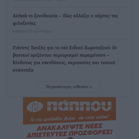
Airbnb vs ξενοδοχεία – Πώς αλλάζει ο χάρτης της
φιλοξενίας
Ειδήσεις
•
πριν 11 ώρες
Γιάννης Χατζής για το νέο Ειδικό Χωροταξικό: Οι
βασικοί οριζόντιοι περιορισμοί παραμένουν –
Κίνδυνος για επενδύσεις, περιουσίες και τοπική
ανάπτυξη
Τοπικές Ειδήσεις
•
πριν 11 ώρες
Περισσότερες ειδήσεις
Ευ. Τουρνάς: Απέναντι σε ακραία καιρικά φαινόμενα
δεν υπάρχουν περιθώρια εφησυχασμού
Ειδήσεις
•
πριν 11 ώρες
Στον Άγιο Νικόλαο Χάλκης ανοίγει ξανά το
ανανεωμένο εκκλησιαστικό μουσείο από τη Λέσχη