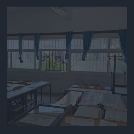
Μαγκούλια, η Σπανουδάκη και ο Κριτούλης
Αθλητικά
•
πριν 19 ώρες
Εθνική Παίδων: Ο Χριστοδούλου και η καλύτερη
φουρνιά των τελευταίων ετών
Αθλητικά
•
πριν 19 ώρες
Διαγόρας: Ανανέωσε ο Μιχάλης Χατζηγεωργίου
Αθλητικά
•
πριν 19 ώρες
ΔΕΑΣ Δάφνη Ρόδου: Η Ευαγγελία Τετράδη στο
τεχνικό επιτελείο
Αθλητικά
•
πριν 19 ώρες
Γ.Σ. Διαγόρας: Το οργανόγραμμα των Ακαδημιών
Αθλητικά
•
πριν 19 ώρες