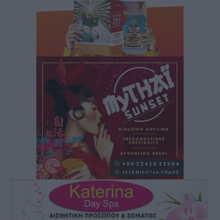
Lions Χάλκης
Τοπικές Ειδήσεις
•
πριν 11 ώρες
Ρόδος: «Βουλιάζει» από τουρίστες – Πάνω από 1 εκατ.
επιβάτες και 55 κρουαζιερόπλοια
Τοπικές Ειδήσεις
•
πριν 11 ώρες
Γ’ Εθνική Κατηγορία: Οι ημερομηνίες των
αγωνιστικών της κανονικής περιόδου
Αθλητικά
•
πριν 17 ώρες
Συνελήφθησαν δύο άτομα στην Κάρπαθο για άγρα
πελατών
Τοπικές Ειδήσεις
•
πριν 17 ώρες
Χωρίς υποχρεωτική παρουσία μικρών στη 12άδα
Αθλητικά
•
πριν 17 ώρες