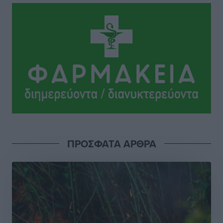
Ειδήσεις
•
πριν 18 ώρες
Γ. Χατζημάρκος: “Δύο μεγάλες δεσμεύσεις
Γεωργιάδη” – Κίνητρα για τους γιατρούς των νησιών
και συνεργασία Ρόδου με το Αττικόν για το
Ακτινοθεραπευτικό
Τοπικές Ειδήσεις
•
πριν 18 ώρες
Σούπερ μάρκετ: Διευρύνεται η εθνική πρωτοβουλία
για τις τιμές – Eρχονται νέες συμμετοχές εταιρειών
Ειδήσεις
•
πριν 18 ώρες
ΠΡΟΣΦΑΤΑ ΑΡΘΡΑ
Συνελήφθησαν έξι άτομα για ηχορύπανση από
καταστήματα στο Νότιο Αιγαίο
Τοπικές Ειδήσεις
•
πριν 18 ώρες
15 Αυγούστου 2026: Πώς θα πληρωθούν όσοι