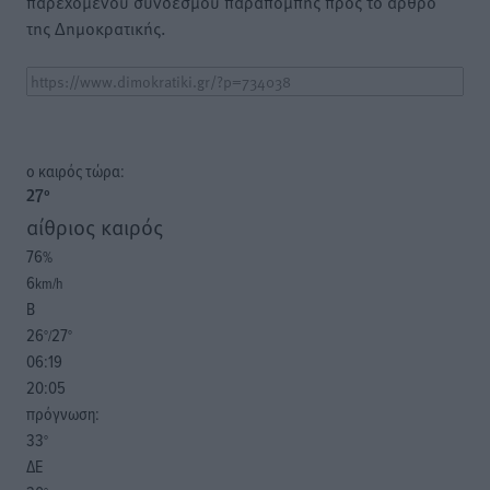
παρεχόμενου συνδέσμου παραπομπής προς το άρθρο
της Δημοκρατικής.
o καιρός τώρα:
27
°
αίθριος καιρός
76
%
6
km/h
Β
26
27
°/
°
06:19
20:05
πρόγνωση:
33
°
ΔΕ