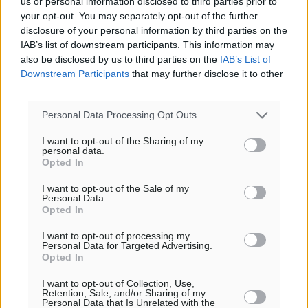
us or personal information disclosed to third parties prior to
your opt-out. You may separately opt-out of the further
disclosure of your personal information by third parties on the
IAB’s list of downstream participants. This information may
also be disclosed by us to third parties on the
IAB’s List of
o καιρός τώρα:
Downstream Participants
that may further disclose it to other
third parties.
25
°
αίθριος καιρός
Personal Data Processing Opt Outs
49
%
16
I want to opt-out of the Sharing of my
km/h
personal data.
Δ-ΒΔ
Opted In
25
25
°/
°
I want to opt-out of the Sale of my
06:17
Personal Data.
20:08
Opted In
πρόγνωση:
I want to opt-out of processing my
33
°
Personal Data for Targeted Advertising.
ΠΑ
Opted In
28
°
I want to opt-out of Collection, Use,
ΣΑ
Retention, Sale, and/or Sharing of my
Personal Data that Is Unrelated with the
29
°