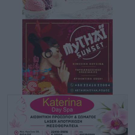
ευρώ επειδή δεν βρήκε ξαπλώστρες στις
οικογενειακές διακοπές του
Τοπικές Ειδήσεις
•
πριν 12 ώρες
Ο γεωεντοπισμός μέσω 112 «έσωσε» Δανό περιπατητή
στη Ρόδο
Τοπικές Ειδήσεις
•
πριν 12 ώρες
Σύμη: Ανασύρθηκε σορός άνδρα – Εξετάζεται αν είναι
ο 8ος Γερμανός που αγνοούνταν μετά την παράσυρσή
ιστιοφόρου
Τοπικές Ειδήσεις
•
πριν 12 ώρες
Ερώτηση στην Ευρωπαϊκή Επιτροπή για τις
αλλεπάλληλες πυρκαγιές που ξεσπούν από μονάδες
ανακύκλωσης και ΧΥΤΑ και την επικίνδυνη έκθεση
σε καρκινογόνες τοξικές ουσίες
Ειδήσεις
•
πριν 12 ώρες