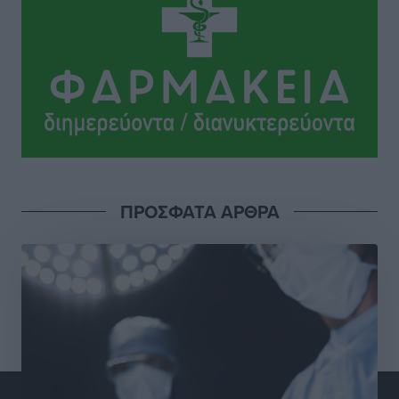
Ηρακλής Μαριτσών: “Πρώτη” με δύο ακόμα
παρόντες, πάει κανονικά στον Σωτήρα
Αθλητικά
•
πριν 13 ώρες
Ανατροπές στη Δημοτική Επιτροπή Ρόδου μετά την
ανεξαρτητοποίηση του Μιχαήλ Κορδίνα
Τοπικές Ειδήσεις
•
πριν 13 ώρες
Απόλλωνας Καλυθιών: Πιστός στρατιώτης του ο
ΠΡΟΣΦΑΤΑ ΑΡΘΡΑ
Σουηδός του!
Αθλητικά
•
πριν 13 ώρες
Χατζηβασιλείου: Προτεραιότητα της ΕΕ η προστασία
των εξωτερικών συνόρων
Ειδήσεις
•
πριν 14 ώρες
Κάρπαθος: Το πιο υποτιμημένο νησί είναι ένας