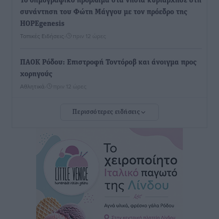
To δημογραφικό πρόβλημα στα νησιά κυριάρχησε στη
συνάντηση του Φώτη Μάγγου με τον πρόεδρο της
HOPEgenesis
Τοπικές Ειδήσεις
•
πριν 12 ώρες
ΠΑΟΚ Ρόδου: Επιστροφή Τοντόροβ και άνοιγμα προς
χορηγούς
Αθλητικά
•
πριν 12 ώρες
Περισσότερες ειδήσεις
Rhodes Beyond Summer – Εκεί που το καλοκαίρι
είναι μόνο η αρχή
Τοπικές Ειδήσεις
•
πριν 12 ώρες
Κικίλιας: Μειώθηκαν κατά 34% οι μεταναστευτικές
ροές στα θαλάσσια σύνορα
Ειδήσεις
•
πριν 12 ώρες
Κως: Γερμανός τουρίστας κέρδισε αποζημίωση 900