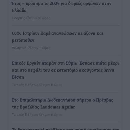
Έτος – ορόσημο το 2025 για δωρεές οργάνων στην
Ελλάδα
Ειδήσεις
•
πριν 10 ώρες
Ο.Φ. Ιστρίου: Καρέ ανανεώσεων σε άξονα και
μετόπισθεν
Αθλητικά
•
πριν 11 ώρες
Επικός Εργκίν Αταμάν στη Σύμη: Έσπασε πιάτα μέχρι
και στο κεφάλι του σε εστιατόριο ακούγοντας Άννα
Βίσση
Τοπικές Ειδήσεις
•
πριν 11 ώρες
Στο Επιμελητήριο Δωδεκανήσου σήμερα ο Πρέσβης
της Βραζιλίας Laudemar Aguiar
Τοπικές Ειδήσεις
•
πριν 11 ώρες