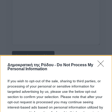
Δημοκρατική της Ρόδου -
Do Not Process My
Personal Information
Υπενθύμιση:
If you wish to opt-out of the sale, sharing to third parties, or
processing of your personal or sensitive information for
Για την μερική αναπαραγωγή της είδησης από άλλες
targeted advertising by us, please use the below opt-out
ιστοσελίδες είναι απαραίτητη η χρήση του παρακάτω
section to confirm your selection. Please note that after your
παρεχόμενου συνδέσμου παραπομπής προς το άρθρο
opt-out request is processed you may continue seeing
της Δημοκρατικής.
interest-based ads based on personal information utilized by