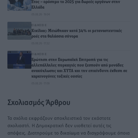
Έτος – ορόσημο το 2025 για δωρεές οργάνων στην
Ελλάδα
05.08.26 · 19:04
ΕΙΔΉΣΕΙΣ
Κικίλιας: Μειώθηκαν κατά 34% οι μεταναστευτικές
ροές στα θαλάσσια σύνορα
05.08.26 · 17:32
ΕΙΔΉΣΕΙΣ
Ερώτηση στην Ευρωπαϊκή Επιτροπή για τις
αλλεπάλληλες πυρκαγιές που ξεσπούν από μονάδες
ανακύκλωσης και ΧΥΤΑ και την επικίνδυνη έκθεση σε
καρκινογόνες τοξικές ουσίες
05.08.26 · 17:09
Σχολιασμός Άρθρου
Τα σχόλια εκφράζουν αποκλειστικά τον εκάστοτε
σχολιαστή. Η Δημοκρατική δεν υιοθετεί αυτές τις
απόψεις. Διατηρούμε το δικαίωμα να διαγράψουμε όποια