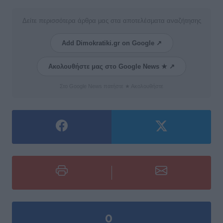
Δείτε περισσότερα άρθρα μας στα αποτελέσματα αναζήτησης
Add Dimokratiki.gr on Google ↗
Ακολουθήστε μας στο Google News ★ ↗
Στο Google News πατήστε ★ Ακολουθήστε
0