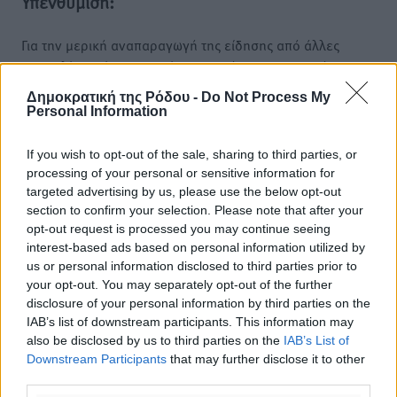
Υπενθύμιση:
Για την μερική αναπαραγωγή της είδησης από άλλες
ιστοσελίδες είναι απαραίτητη η χρήση του παρακάτω
παρεχόμενου συνδέσμου παραπομπής προς το άρθρο
Δημοκρατική της Ρόδου -
Do Not Process My
της Δημοκρατικής.
Personal Information
If you wish to opt-out of the sale, sharing to third parties, or
processing of your personal or sensitive information for
targeted advertising by us, please use the below opt-out
section to confirm your selection. Please note that after your
o καιρός τώρα:
opt-out request is processed you may continue seeing
27
°
interest-based ads based on personal information utilized by
αίθριος καιρός
us or personal information disclosed to third parties prior to
your opt-out. You may separately opt-out of the further
74
%
disclosure of your personal information by third parties on the
3
km/h
IAB’s list of downstream participants. This information may
Δ-ΒΔ
also be disclosed by us to third parties on the
IAB’s List of
26
27
°/
°
Downstream Participants
that may further disclose it to other
06:18
third parties.