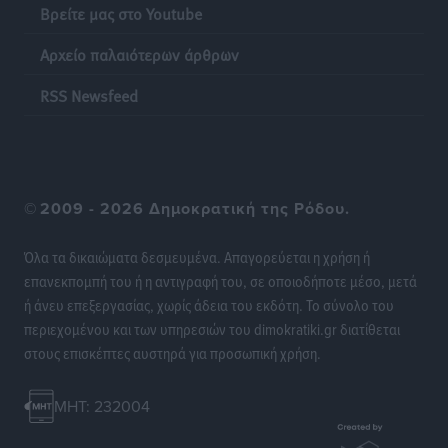
Τοπικές Ειδήσεις
•
πριν 16 ώρες
Βρείτε μας στο Youtube
Αρχείο παλαιότερων άρθρων
Οι θαυματουργές Παναγίες της Δωδεκανήσου: Τα
προσωνύμια και οι θρύλοι
RSS Newsfeed
Ρεπορτάζ
•
πριν 16 ώρες
©
2009 - 2026 Δημοκρατική της Ρόδου.
Όλα τα δικαιώματα δεσμευμένα. Απαγορεύεται η χρήση ή
επανεκπομπή του ή η αντιγραφή του, σε οποιοδήποτε μέσο, μετά
ή άνευ επεξεργασίας, χωρίς άδεια του εκδότη. Το σύνολο του
περιεχομένου και των υπηρεσιών του dimokratiki.gr διατίθεται
στους επισκέπτες αυστηρά για προσωπική χρήση.
MHT: 232004