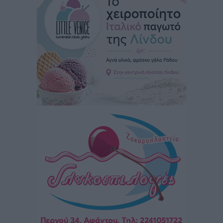
Ειδήσεις
•
πριν 6 ώρες
Στον Άγιο Νικόλαο Χάλκης ανοίγει ξανά το
ανανεωμένο εκκλησιαστικό μουσείο από τη Λέσχη
Lions Χάλκης
Τοπικές Ειδήσεις
•
πριν 6 ώρες
Ρόδος: «Βουλιάζει» από τουρίστες – Πάνω από 1 εκατ.
επιβάτες και 55 κρουαζιερόπλοια
Τοπικές Ειδήσεις
•
πριν 6 ώρες
Γ’ Εθνική Κατηγορία: Οι ημερομηνίες των
αγωνιστικών της κανονικής περιόδου
Αθλητικά
•
πριν 11 ώρες
Συνελήφθησαν δύο άτομα στην Κάρπαθο για άγρα
πελατών
Τοπικές Ειδήσεις
•
πριν 12 ώρες