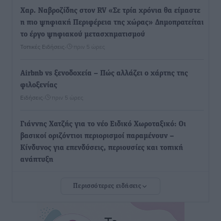
Χαρ. Ναβροζίδης στον RV «Σε τρία χρόνια θα είμαστε
η πιο ψηφιακή Περιφέρεια της χώρας» Δημοπρατείται
το έργο ψηφιακού μετασχηματισμού
Τοπικές Ειδήσεις
•
πριν 5 ώρες
Airbnb vs ξενοδοχεία – Πώς αλλάζει ο χάρτης της
φιλοξενίας
Ειδήσεις
•
πριν 5 ώρες
Γιάννης Χατζής για το νέο Ειδικό Χωροταξικό: Οι
βασικοί οριζόντιοι περιορισμοί παραμένουν –
Κίνδυνος για επενδύσεις, περιουσίες και τοπική
ανάπτυξη
Τοπικές Ειδήσεις
•
πριν 6 ώρες
Περισσότερες ειδήσεις
Ευ. Τουρνάς: Απέναντι σε ακραία καιρικά φαινόμενα
δεν υπάρχουν περιθώρια εφησυχασμού