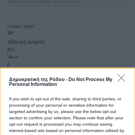
o καιρός τώρα:
30
°
αίθριος καιρός
85
%
14
km/h
Δ
29
30
°/
°
06:18
Δημοκρατική της Ρόδου -
Do Not Process My
Personal Information
20:07
πρόγνωση:
If you wish to opt-out of the sale, sharing to third parties, or
32
°
processing of your personal or sensitive information for
ΣΑ
targeted advertising by us, please use the below opt-out
30
°
section to confirm your selection. Please note that after your
ΚΥ
opt-out request is processed you may continue seeing
29
°
interest-based ads based on personal information utilized by