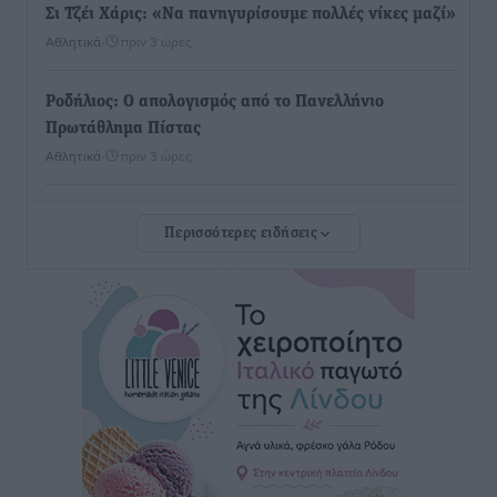
Σι Τζέι Χάρις: «Να πανηγυρίσουμε πολλές νίκες μαζί»
Αθλητικά
•
πριν 3 ώρες
Ροδήλιος: Ο απολογισμός από το Πανελλήνιο
Πρωτάθλημα Πίστας
Αθλητικά
•
πριν 3 ώρες
Διαγόρας: Μετεγγραφικό ντεμαράζ
Περισσότερες ειδήσεις
Αθλητικά
•
πριν 3 ώρες
Γ.Σ. Διαγόρας: Εντατική προετοιμασία και επιστροφή
Ρίζου στις Ακαδημίες
Αθλητικά
•
πριν 3 ώρες
Εθνική Ανδρών: Ραντεβού στο Telekom Center Athens
Αθλητικά
•
πριν 3 ώρες