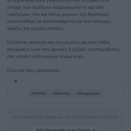
Τα παραπάνω είναι γνωστά διότι και ιστορικά στην
«εποχή των τεράτων» διαμόρφωναν το σχετικό
«αφήγημα», που και στους χώρους της Αριστεράς
αποτυπώθηκε σε καταδικασμένες εκ των υστέρων,
γκρίζες και μαύρες σελίδες.
Ουδέποτε σιώπησα και στις σωστές και στις λάθος
αποφάσεις ή και στις κριτικές ή ριζικές αντιπαραθέσεις,
στις οποίες κατά καιρούς συμμετείχα.
Όλοι και όλες κρινόμαστε.
#ΣΥΡΙΖΑ
#Βούτσης
#Αποχώρηση
Δείτε περισσότερα άρθρα μας στα αποτελέσματα αναζήτησης
Add Dimokratiki.gr on Google ↗