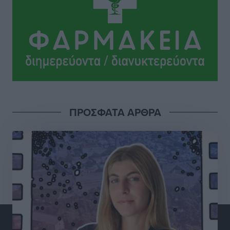
Κυριάκος Μητσοτάκης: Ανάσα στα Χανιά, αλλά με το
βλέμμα στη ΔΕΘ και τις εκλογές του 2027
Ειδήσεις
•
πριν 4 ώρες
Γ. Χατζημάρκος από το Μέγαρο Μαξίμου: “Ο
τουρισμός μπορεί να γίνει ο μεγαλύτερος πελάτης της
ελληνικής βιομηχανίας”
Τοπικές Ειδήσεις
•
πριν 5 ώρες
ΠΡΟΣΦΑΤΑ ΑΡΘΡΑ
Έρευνα ΕΟΤ: Οι Ευρωπαίοι ταξιδιώτες «ψηφίζουν»
Ελλάδα
Ειδήσεις
•
πριν 5 ώρες
Άκυρες οι εγκύκλιοι που δεν αναρτώνται,
υποχρεωτική η δημοσίευσή τους από την 1η
Οκτωβρίου
Ειδήσεις
•
πριν 5 ώρες