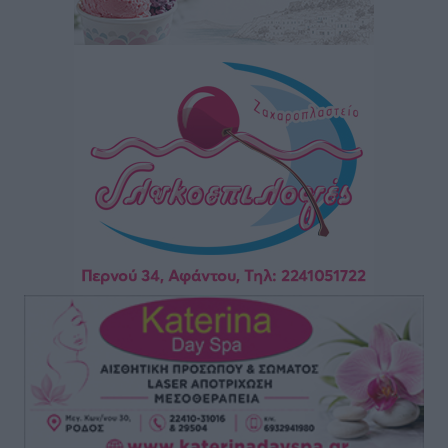
ΕΠΟ: Απέσυρε τη στήριξή της στην υποψηφιότητα
του Ινφαντίνο
Αθλητικά
•
πριν 3 ώρες
Φοίβος Κω: Το «ευχαριστώ» για το 9ο Kos 3X3
Basketball Festival
Αθλητικά
•
πριν 3 ώρες
6ο Kalymnos 3X3: Ολοκληρώθηκε με μεγάλη επιτυχία,
νικητές οι VAR!
Αθλητικά
•
πριν 3 ώρες
Νέα αεροσκάφη, drones, δασοκομάντος: Τι έχει
αλλάξει στην Πολιτική Προστασί
Ειδήσεις
•
πριν 3 ώρες
Άδωνις Γεωργιάδης στον RV: “Στο υπουργείο
εξετάζουμε την θεσμοθέτηση τρίτης κατηγορίας