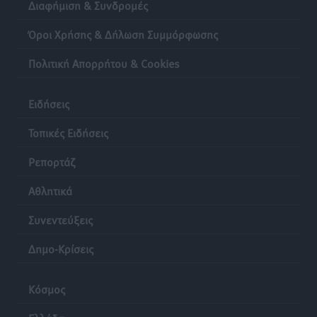
Διαφήμιση & Συνδρομές
Lions Χάλκης
Τοπικές Ειδήσεις
•
πριν 21 ώρες
Όροι Χρήσης & Δήλωση Συμμόρφωσης
Πολιτική Απορρήτου & Cookies
Ρόδος: «Βουλιάζει» από τουρίστες – Πάνω από 1 εκατ.
επιβάτες και 55 κρουαζιερόπλοια
Τοπικές Ειδήσεις
•
πριν 21 ώρες
Ειδήσεις
Τοπικές Ειδήσεις
Ρεπορτάζ
Αθλητικά
Συνεντεύξεις
Δημο-Κρίσεις
Κόσμος