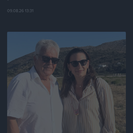
Τοπικές Ειδήσεις
•
πριν 7 ώρες
09.08.26 13:31
Καιρός «hot – dry – windy» τις επόμενες 48 ώρες στη
χώρα
Ειδήσεις
•
πριν 20 ώρες
Δύο σχολεία της Λέρου αλλάζουν όψη με δωρεά
αγάπης για τα παιδιά
Τοπικές Ειδήσεις
•
πριν 21 ώρες
Τουρισμός: Με θετικό πρόσημο έως τώρα η χρονιά,
παρά τα σκαμπανεβάσματα
Ειδήσεις
•
πριν 21 ώρες
Χαρ. Ναβροζίδης στον RV «Σε τρία χρόνια θα είμαστε
η πιο ψηφιακή Περιφέρεια της χώρας» Δημοπρατείται
το έργο ψηφιακού μετασχηματισμού
Τοπικές Ειδήσεις
•
πριν 21 ώρες