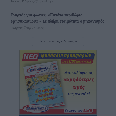
Τοπικές Ειδήσεις
•
πριν 4 ώρες
Τουρνάς για φωτιές: «Κανένα περιθώριο
εφησυχασμού» – Σε πλήρη ετοιμότητα ο μηχανισμός
Ειδήσεις
•
πριν 4 ώρες
Περισσότερες ειδήσεις
Καιρός: Επιμένουν οι υψηλές θερμοκρασίες – Ισχυρά
μελτέμια έως 9 μποφόρ, σε «Red Code» 6 περιοχές
Τοπικές Ειδήσεις
•
πριν 5 ώρες
Τα φοιτητικά ενοίκια «τινάζουν στον αέρα» τους
οικογενειακούς προϋπολογισμούς
Ειδήσεις
•
πριν 5 ώρες
Δύο νέοι ξενώνες παραδόθηκαν στις Ένοπλες
Δυνάμεις στη νήσο Ρω
Τοπικές Ειδήσεις
•
πριν 5 ώρες