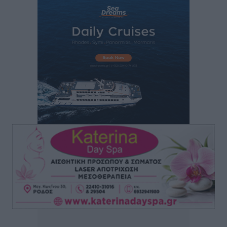
Συνεχίζεται η έξοδος του Αυγούστου – Πάνω από
34.000 αναχωρούν σήμερα μόνο από τον Πειραιά
Ειδήσεις
•
πριν 5 ώρες
Μόνιμες θέσεις στους παιδικούς σταθμούς: Οι
προϋποθέσεις, η 24μηνη εμπειρία και οι προθεσμίες
για τους δήμους
Τοπικές Ειδήσεις
•
πριν 6 ώρες
Δεύτερη πηγή εισοδήματος για τους επαγγελματίες
ψαράδες ο αλιευτικός τουρισμός
Ειδήσεις
•
πριν 6 ώρες
Μαρία Εκμεκτσίογλου: Η πίστη μου είναι το
μεγαλύτερο στήριγμα μου – Το προσκύνημα στην ιερά
Μονή Πανορμίτη
Τοπικές Ειδήσεις
•
πριν 6 ώρες