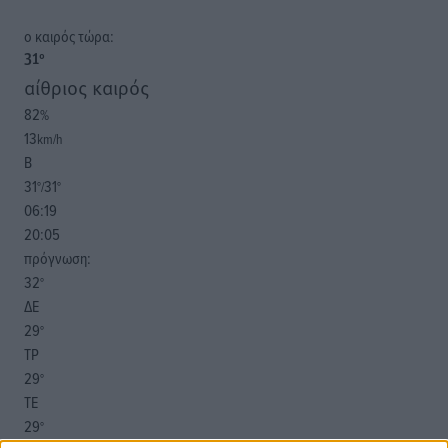
o καιρός τώρα:
31
°
αίθριος καιρός
82
%
13
km/h
Β
31
31
°/
°
06:19
20:05
πρόγνωση:
32
°
ΔΕ
29
°
ΤΡ
29
°
ΤΕ
29
°