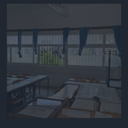
Μαγκούλια, η Σπανουδάκη και ο Κριτούλης
Αθλητικά
•
πριν 9 ώρες
Εθνική Παίδων: Ο Χριστοδούλου και η καλύτερη
φουρνιά των τελευταίων ετών
Αθλητικά
•
πριν 10 ώρες
Διαγόρας: Ανανέωσε ο Μιχάλης Χατζηγεωργίου
Αθλητικά
•
πριν 10 ώρες
ΔΕΑΣ Δάφνη Ρόδου: Η Ευαγγελία Τετράδη στο
τεχνικό επιτελείο
Αθλητικά
•
πριν 10 ώρες
Γ.Σ. Διαγόρας: Το οργανόγραμμα των Ακαδημιών
Αθλητικά
•
πριν 10 ώρες