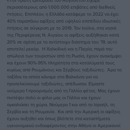
«Την πρώτη εβδομάδα του Αυγούστου είχαμε
περισσότερους από 1.000.000 επιβάτες από διεθνείς
πτήσεις. Επιπλέον, η Ελλάδα κατάφερε το 2022 να έχει
40% παραπάνω αφίξεις από υψηλού επιπέδου ιδιωτικές
πτήσεις σε σύγκριση με το 2019. Τον Ιούλιο, στα νησιά
της Περιφέρειας Ν. Αιγαίου οι αφίξεις αυξήθηκαν κατά
20% σε σχέση με το αντίστοιχο διάστημα του ’19, αυτό
αποτελεί ρεκόρ. Η Χαλκιδική και η Πιερία, παρά την
απώλεια των τουριστών από τη Ρωσία, έχουν ανακάμψει
και έχουν 90%-95% πληρότητα στα καταλύματά τους
κυρίως από Ρουμάνους και Σέρβους ταξιδιώτες. Άρα τα
ταξίδια τα οποία κάναμε στα Βαλκάνια για να
προσελκύσουμε ταξιδιώτες, απέδωσαν. Είμαστε
νούμερο 1 προορισμός από τη Γαλλία φέτος. Μας έχουν
πιστέψει πολύ οι φίλοι μας οι Γάλλοι και έχουν
αγκαλιάσει τη χώρα. Νούμερο 1 και από το Ισραήλ, τη
Σερβία και τη Ρουμανία. Και από την Αμερική οι αφίξεις
έχουν αυξηθεί και όπως βλέπετε στα καταστήματα
υγειονομικού ενδιαφέροντος στην Αθήνα οι Αμερικανοί