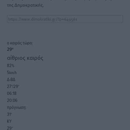
της Δημοκρατικής.
o καιρός τώρα:
29
°
αίθριος καιρός
82
%
5
km/h
Δ-ΒΔ
27
29
°/
°
06:18
20:06
πρόγνωση:
31
°
ΚΥ
29
°