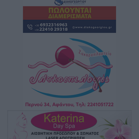
Lions Χάλκης
Τοπικές Ειδήσεις
•
πριν 2 ώρες
Ρόδος: «Βουλιάζει» από τουρίστες – Πάνω από 1 εκατ.
επιβάτες και 55 κρουαζιερόπλοια
Τοπικές Ειδήσεις
•
πριν 2 ώρες
Γ’ Εθνική Κατηγορία: Οι ημερομηνίες των
αγωνιστικών της κανονικής περιόδου
Αθλητικά
•
πριν 8 ώρες
Συνελήφθησαν δύο άτομα στην Κάρπαθο για άγρα
πελατών
Τοπικές Ειδήσεις
•
πριν 8 ώρες
Χωρίς υποχρεωτική παρουσία μικρών στη 12άδα
Αθλητικά
•
πριν 8 ώρες