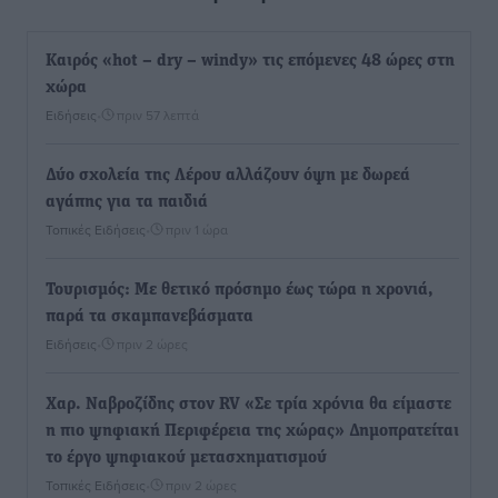
Καιρός «hot – dry – windy» τις επόμενες 48 ώρες στη
χώρα
Ειδήσεις
•
πριν 57 λεπτά
Δύο σχολεία της Λέρου αλλάζουν όψη με δωρεά
αγάπης για τα παιδιά
Τοπικές Ειδήσεις
•
πριν 1 ώρα
Τουρισμός: Με θετικό πρόσημο έως τώρα η χρονιά,
παρά τα σκαμπανεβάσματα
Ειδήσεις
•
πριν 2 ώρες
Χαρ. Ναβροζίδης στον RV «Σε τρία χρόνια θα είμαστε
η πιο ψηφιακή Περιφέρεια της χώρας» Δημοπρατείται
το έργο ψηφιακού μετασχηματισμού
Τοπικές Ειδήσεις
•
πριν 2 ώρες