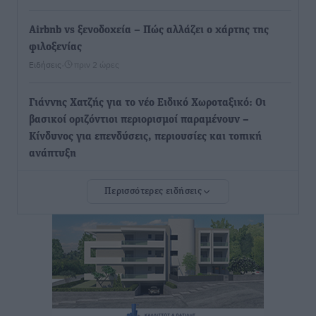
Airbnb vs ξενοδοχεία – Πώς αλλάζει ο χάρτης της
φιλοξενίας
Ειδήσεις
•
πριν 2 ώρες
Γιάννης Χατζής για το νέο Ειδικό Χωροταξικό: Οι
βασικοί οριζόντιοι περιορισμοί παραμένουν –
Κίνδυνος για επενδύσεις, περιουσίες και τοπική
ανάπτυξη
Τοπικές Ειδήσεις
•
πριν 2 ώρες
Περισσότερες ειδήσεις
Ευ. Τουρνάς: Απέναντι σε ακραία καιρικά φαινόμενα
δεν υπάρχουν περιθώρια εφησυχασμού
Ειδήσεις
•
πριν 2 ώρες
Στον Άγιο Νικόλαο Χάλκης ανοίγει ξανά το
ανανεωμένο εκκλησιαστικό μουσείο από τη Λέσχη