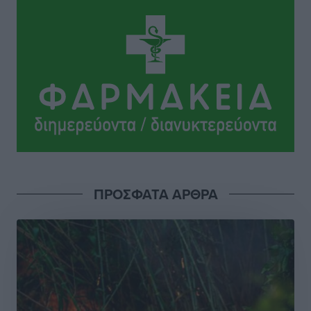
Ειδήσεις
•
πριν 9 ώρες
Γ. Χατζημάρκος: “Δύο μεγάλες δεσμεύσεις
Γεωργιάδη” – Κίνητρα για τους γιατρούς των νησιών
και συνεργασία Ρόδου με το Αττικόν για το
Ακτινοθεραπευτικό
Τοπικές Ειδήσεις
•
πριν 9 ώρες
Σούπερ μάρκετ: Διευρύνεται η εθνική πρωτοβουλία
για τις τιμές – Eρχονται νέες συμμετοχές εταιρειών
Ειδήσεις
•
πριν 9 ώρες
ΠΡΟΣΦΑΤΑ ΑΡΘΡΑ
Συνελήφθησαν έξι άτομα για ηχορύπανση από
καταστήματα στο Νότιο Αιγαίο
Τοπικές Ειδήσεις
•
πριν 9 ώρες
15 Αυγούστου 2026: Πώς θα πληρωθούν όσοι
εργαστούν την αργία – Τι ισχύει για πενθήμερο,