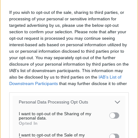
28
°
αίθριος καιρός
If you wish to opt-out of the sale, sharing to third parties, or
78
processing of your personal or sensitive information for
%
targeted advertising by us, please use the below opt-out
14
km/h
section to confirm your selection. Please note that after your
Δ-ΝΔ
opt-out request is processed you may continue seeing
27
27
°/
°
interest-based ads based on personal information utilized by
06:18
us or personal information disclosed to third parties prior to
20:07
your opt-out. You may separately opt-out of the further
πρόγνωση:
disclosure of your personal information by third parties on the
32
IAB’s list of downstream participants. This information may
°
also be disclosed by us to third parties on the
IAB’s List of
ΣΑ
Downstream Participants
that may further disclose it to other
30
°
third parties.
ΚΥ
29
°
Personal Data Processing Opt Outs
ΔΕ
I want to opt-out of the Sharing of my
29
°
personal data.
ΤΡ
Opted In
I want to opt-out of the Sale of my