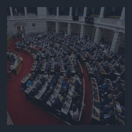
Γ. Χατζημάρκος από το Μέγαρο Μαξίμου: “Ο
τουρισμός μπορεί να γίνει ο μεγαλύτερος πελάτης της
ελληνικής βιομηχανίας”
Τοπικές Ειδήσεις
•
πριν 8 ώρες
Έρευνα ΕΟΤ: Οι Ευρωπαίοι ταξιδιώτες «ψηφίζουν»
Ελλάδα
Ειδήσεις
•
πριν 8 ώρες
Άκυρες οι εγκύκλιοι που δεν αναρτώνται,
υποχρεωτική η δημοσίευσή τους από την 1η
Οκτωβρίου
Ειδήσεις
•
πριν 8 ώρες
Καύσιμα: «Καίνε» οι τιμές και στα νησιά μας – Γιατί
δεν πέφτουν και πότε μπορεί να έρθει αποκλιμάκωση