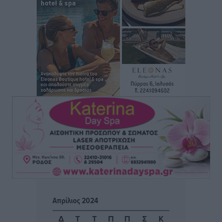
Θωμά
Αθλητικά
•
πριν 3 ώρες
Φοίβος: Η μεγάλη επιστροφή του Μπρένο Σαλβατιέρα
Αθλητικά
•
πριν 3 ώρες
Κλεάνθης: Έτοιμες οι κάρτες διαρκείας της νέας
σεζόν
Αθλητικά
•
πριν 3 ώρες
Ατρόμητος Διμυλιάς: Ο Μαργαρίτης και μία
αδιαπραγμάτευτη φιλοσοφία
Αθλητικά
•
πριν 3 ώρες
Γ.Σ. Διαγόρας: Επέστρεψε στις Ακαδημίες η Ειρήνη
Απρίλιος 2024
Παπαεμμανουήλ
Αθλητικά
•
πριν 4 ώρες
Δ
Τ
Τ
Π
Π
Σ
Κ