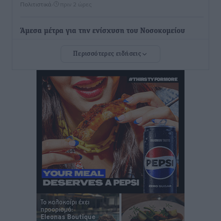
Πολιτιστικά
•
πριν 2 ώρες
Άμεσα μέτρα για την ενίσχυση του Νοσοκομείου
Ρόδου και αντιμετώπιση των ελλείψεων προσωπικού
Περισσότερες ειδήσεις
ανακοίνωσε ο Άδωνις Γεωργιάδης
Τοπικές Ειδήσεις
•
πριν 2 ώρες
Iατρικός Σύλλογος Ροδου προς Α. Γεωργιάδη:
Στρατηγικές Προτάσεις για την Ενίσχυση της
Δημόσιας Υγείας στη Νησιωτική Ελλάδα και στα
Νοσοκομεία της Γ΄ Ζώνης
Τοπικές Ειδήσεις
•
πριν 2 ώρες
Πάνθηρες: Ξεκίνησαν αισιόδοξοι για την παρθενική
“πτήση” τους
Αθλητικά
•
πριν 3 ώρες
Άρης Αρχαγγέλου: Στο πλευρό του άτυχου Ιάκωβου