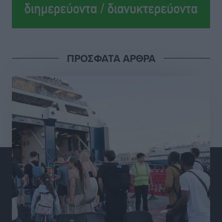
Ροδήλιος: Ο απολογισμός από το Πανελλήνιο
Πρωτάθλημα Πίστας
Αθλητικά
•
πριν 6 ώρες
ΠΡΟΣΦΑΤΑ ΑΡΘΡΑ
Διαγόρας: Μετεγγραφικό ντεμαράζ
Αθλητικά
•
πριν 6 ώρες
Γ.Σ. Διαγόρας: Εντατική προετοιμασία και επιστροφή
Ρίζου στις Ακαδημίες
Αθλητικά
•
πριν 6 ώρες
Εθνική Ανδρών: Ραντεβού στο Telekom Center Athens
Αθλητικά
•
πριν 6 ώρες
ΕΠΟ: Απέσυρε τη στήριξή της στην υποψηφιότητα
του Ινφαντίνο
Αθλητικά
•
πριν 6 ώρες