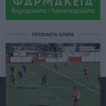
ΔΕΑΣ Δάφνη Ρόδου: Η Ευαγγελία Τετράδη στο
τεχνικό επιτελείο
Αθλητικά
•
πριν 7 ώρες
Γ.Σ. Διαγόρας: Το οργανόγραμμα των Ακαδημιών
Αθλητικά
•
πριν 7 ώρες
ΠΡΟΣΦΑΤΑ ΑΡΘΡΑ
Σταυρός Καλυθιών: Απέκτησε και την Ειρήνη
Καρελλάκη
Αθλητικά
•
πριν 7 ώρες
Πρωτάθλημα Καλαθοσφαίρισης Δικηγορικών
Συλλόγων Ελλάδας και Κύπρου: Η Ρόδος φιλοξένησε
με επιτυχία την 17η διοργάνωση
Αθλητικά
•
πριν 7 ώρες
Φοιτητική στέγη: «Φωτιά» τα ενοίκια σε Αθήνα και
Θεσσαλονίκη – Έως 800 ευρώ στο Ρέθυμνο