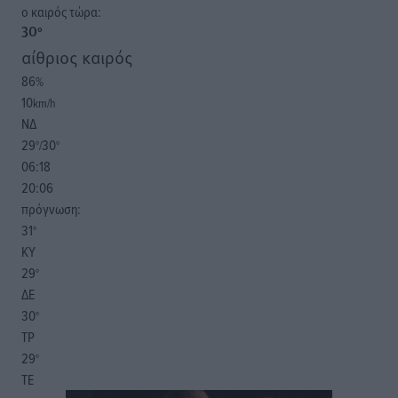
o καιρός τώρα:
30
°
αίθριος καιρός
86
%
10
km/h
ΝΔ
29
30
°/
°
06:18
20:06
πρόγνωση:
31
°
ΚΥ
29
°
ΔΕ
30
°
ΤΡ
29
°
ΤΕ