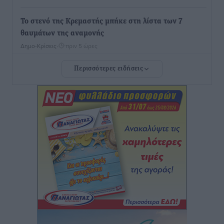
Το στενό της Κρεμαστής μπήκε στη λίστα των 7
θαυμάτων της αναμονής
Δημο-Κρίσεις
•
πριν 5 ώρες
Περισσότερες ειδήσεις
ΣΕΤΕ: Σημαντική θεσμική εξέλιξη η ΚΥΑ για το ΕΧΠ
για τον τουρισμό
Ειδήσεις
•
πριν 6 ώρες
Γ. Χατζημάρκος: “Δύο μεγάλες δεσμεύσεις
Γεωργιάδη” – Κίνητρα για τους γιατρούς των νησιών
και συνεργασία Ρόδου με το Αττικόν για το
Ακτινοθεραπευτικό
Τοπικές Ειδήσεις
•
πριν 6 ώρες
Σούπερ μάρκετ: Διευρύνεται η εθνική πρωτοβουλία
για τις τιμές – Eρχονται νέες συμμετοχές εταιρειών