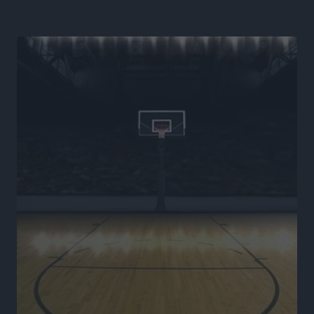
Νέα εποχή για το Νοσοκομείο Ρόδου: Έργα υποδομής,
ακτινοθεραπευτικό κέντρο και νέα μέτρα για τη
στελέχωση
Τοπικές Ειδήσεις
•
πριν 9 ώρες
Στη Δημοτική Επιτροπή η Ροδιακή Έπαυλη και το
Δίκτυο ΑμεΑ στη Μεσαιωνική Πόλη
Ρεπορτάζ
•
πριν 9 ώρες
Προσωρινά κρατούμενος ο 59χρονος που συνελήφθη
με περισσότερο από 1,3 κιλό κοκαΐνης στη Ρόδο
Τοπικές Ειδήσεις
•
πριν 9 ώρες
Δεκατέσσερα ονόματα στο τραπέζι για το ψηφοδέλτιο
του ΠΑΣΟΚ στα Δωδεκάνησα
Τοπικές Ειδήσεις
•
πριν 9 ώρες