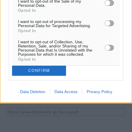
I want to opt-out of the Sale of my
Personal Data.
Opted In
I want to opt-out of processing my
Personal Data for Targeted Advertising.
Opted In
I want to opt-out of Collection, Use,
Retention, Sale, and/or Sharing of my
Personal Data that Is Unrelated with the
Purposes for which it was collected.
Opted In
Υπενθύμιση:
CONFIRM
Για την μερική αναπαραγωγή της είδησης από άλλες
ιστοσελίδες είναι απαραίτητη η χρήση του παρακάτω
παρεχόμενου συνδέσμου παραπομπής προς το άρθρο
Data Deletion
Data Access
Privacy Policy
της Δημοκρατικής.