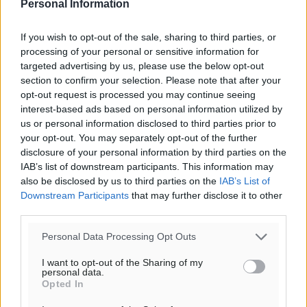
Personal Information
Προσθέστε ένα σχόλιο
If you wish to opt-out of the sale, sharing to third parties, or
processing of your personal or sensitive information for
targeted advertising by us, please use the below opt-out
Το E-mail δεν θα δημοσιευτεί.
section to confirm your selection. Please note that after your
Πρέπει να συμπληρωθούν όλα τα πεδία για την
opt-out request is processed you may continue seeing
υποβολή του σχολίου.
interest-based ads based on personal information utilized by
us or personal information disclosed to third parties prior to
Όνοματεπώνυμο
Email
your opt-out. You may separately opt-out of the further
disclosure of your personal information by third parties on the
IAB’s list of downstream participants. This information may
also be disclosed by us to third parties on the
IAB’s List of
Downstream Participants
that may further disclose it to other
Φύλαξε τα στοιχεία μου για την επόμενη φορά.
third parties.
Personal Data Processing Opt Outs
I want to opt-out of the Sharing of my
personal data.
Opted In