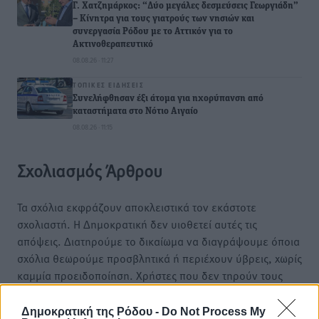
Γ. Χατζημάρκος: “Δύο μεγάλες δεσμεύσεις Γεωργιάδη”
– Κίνητρα για τους γιατρούς των νησιών και
συνεργασία Ρόδου με το Αττικόν για το
Ακτινοθεραπευτικό
08.08.26 · 11:27
ΤΟΠΙΚΈΣ ΕΙΔΉΣΕΙΣ
Συνελήφθησαν έξι άτομα για ηχορύπανση από
καταστήματα στο Νότιο Αιγαίο
08.08.26 · 11:15
Σχολιασμός Άρθρου
Τα σχόλια εκφράζουν αποκλειστικά τον εκάστοτε
σχολιαστή. Η Δημοκρατική δεν υιοθετεί αυτές τις
απόψεις. Διατηρούμε το δικαίωμα να διαγράψουμε όποια
σχόλια θεωρούμε προσβλητικά ή περιέχουν ύβρεις, χωρίς
καμμία προειδοποίηση. Χρήστες που δεν τηρούν τους
όρους χρήσης αποκλείονται.
Δημοκρατική της Ρόδου -
Do Not Process My