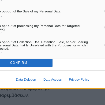
In
ανακοινώθηκαν τα εξής: Μ
ιδιαίτερη ικανοποίηση και
ν αποκατάσταση βασικών
o opt-out of the Sale of my Personal Data.
αίσθημα…
In
to opt-out of processing my Personal Data for Targeted
ing.
ης για την Αποκατάσταση
In
μύρες περιοχές
o opt-out of Collection, Use, Retention, Sale, and/or Sharing
ersonal Data that Is Unrelated with the Purposes for which it
lected.
ώ που στοχεύει στην
In
ιασφάλιση της
CONFIRM
Data Deletion
Data Access
Privacy Policy
ι σημαντικές αποφάσεις
ρόσφατες πλημμύρες, με
 παρεμβάσεων.