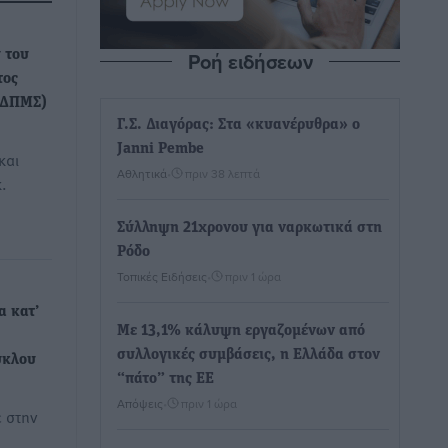
Ροή ειδήσεων
 του
τος
(ΔΠΜΣ)
Γ.Σ. Διαγόρας: Στα «κυανέρυθρα» ο
Janni Pembe
και
Αθλητικά
•
πριν 38 λεπτά
.
Σύλληψη 21χρονου για ναρκωτικά στη
Ρόδο
Τοπικές Ειδήσεις
•
πριν 1 ώρα
α κατ’
Με 13,1% κάλυψη εργαζομένων από
συλλογικές συμβάσεις, η Ελλάδα στον
ύκλου
“πάτο” της ΕΕ
Απόψεις
•
πριν 1 ώρα
 στην