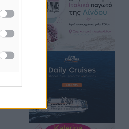
ε
Νέες ταυτότητες: Ποιοι πρέπει να τις
αλλάξουν άμεσα και ποιοι όχι
Ειδήσεις
•
πριν 2 ώρες
Στον Ιπποκράτη η Μαρία Βλάχου
Αθλητικά
•
πριν 2 ώρες
Οικονομική ενίσχυση για συντήρηση
στο κλειστό της Καρπάθου
Αθλητικά
•
πριν 2 ώρες
Στάθης Αντωνάς: Ένα βήμα πριν από
επαγγελματικό συμβόλαιο πυγμαχίας
με MTGP και BXGP για Ευρώπη και
Αυστραλία
Αθλητικά
•
πριν 2 ώρες