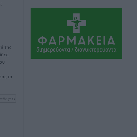
ί
Αθλητικά
•
πριν 2 ώρες
Συναυλία Μάριου Φραγκούλη –
Γιώργου Περρή στην Κάσο
Πολιτιστικά
•
πριν 2 ώρες
ή της
ίδες
Την άρση των εμποδίων για την άμεση
του
λειτουργία του βρεφονηπιακού
σταθμού στην Κάσο, ζητά ο Μάνος
ος το
Κόνσολας
Τοπικές Ειδήσεις
•
πριν 3 ώρες
Κλειστή αύριο βράδυ η παραλιακή οδός
στο λιμάνι της Κω
Τοπικές Ειδήσεις
•
πριν 3 ώρες
Στην ΑΑΔΕ ο Μητσοτάκης για το