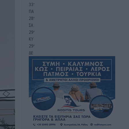
33
°
ΠΑ
28
°
ΣΑ
29
°
ΚΥ
29
°
ΔΕ