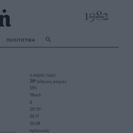
ΠΟΛΙΤΙΣΤΙΚΆ
o καιρός τώρα:
αίθριος καιρός
28
°
59
%
19
km/h
Δ
29
31
°/
°
06:17
20:08
πρόγνωση: