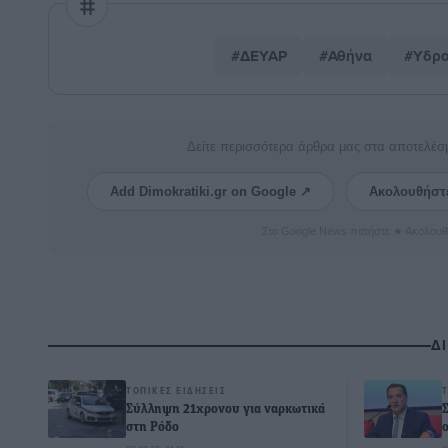
#ΔΕΥΑΡ
#Αθήνα
#Υδρ
Δείτε περισσότερα άρθρα μας στα αποτελέσ
Add Dimokratiki.gr on Google ↗
Ακολουθήστ
Στο Google News πατήστε ★ Ακολουθ
Δ
ΤΟΠΙΚΈΣ ΕΙΔΉΣΕΙΣ
Σύλληψη 21χρονου για ναρκωτικά
στη Ρόδο