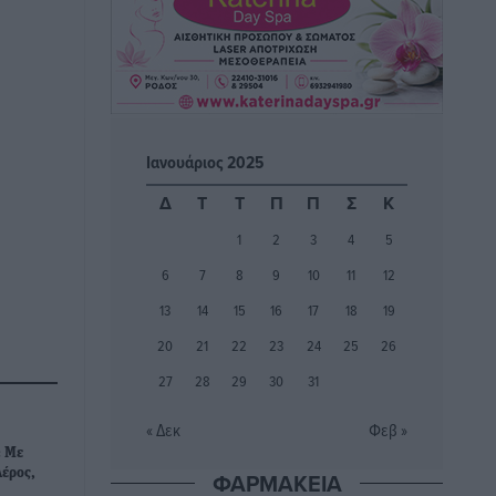
ΚΑΕ Κολοσσός: Τα… ευρωπαϊκά
εισιτήρια διαρκείας
Αθλητικά
•
πριν 2 ώρες
Ιπποκράτης: Ανανέωσε η Νίκη
Καρτσαμάρη
Ιανουάριος 2025
Αθλητικά
•
πριν 2 ώρες
Δ
Τ
Τ
Π
Π
Σ
Κ
1
2
3
4
5
Η Μανίσα πήρε Buie και Davis
Αθλητικά
•
πριν 2 ώρες
6
7
8
9
10
11
12
13
14
15
16
17
18
19
Γ.Σ. Ηπιόνη: «Προπονητική ομάδα με
20
21
22
23
24
25
26
εμπειρία, επιστημονική γνώση και
27
28
29
30
31
σύγχρονες μεθόδους»
Αθλητικά
•
πριν 2 ώρες
« Δεκ
Φεβ »
: Με
Α.Σ. Ρόδος: Ξανά στα «πράσινα» ο
έρος,
ΦΑΡΜΑΚΕΙΑ
Νίκος Κοντίτσης