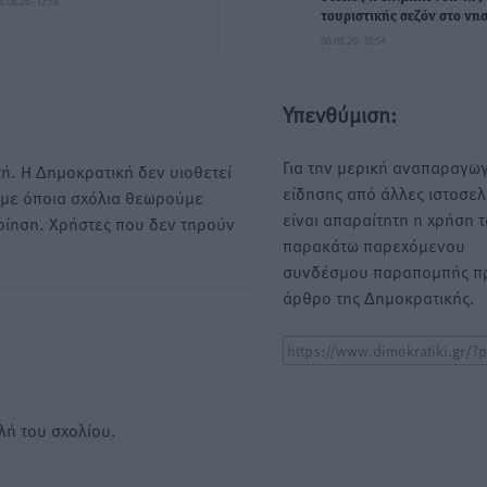
6.08.26 · 13:58
τουριστικής σεζόν στο νησ
06.08.26 · 13:54
Υπενθύμιση:
Για την μερική αναπαραγωγ
ή. Η Δημοκρατική δεν υιοθετεί
είδησης από άλλες ιστοσελ
υμε όποια σχόλια θεωρούμε
είναι απαραίτητη η χρήση 
οίηση. Χρήστες που δεν τηρούν
παρακάτω παρεχόμενου
συνδέσμου παραπομπής πρ
άρθρο της Δημοκρατικής.
λή του σχολίου.