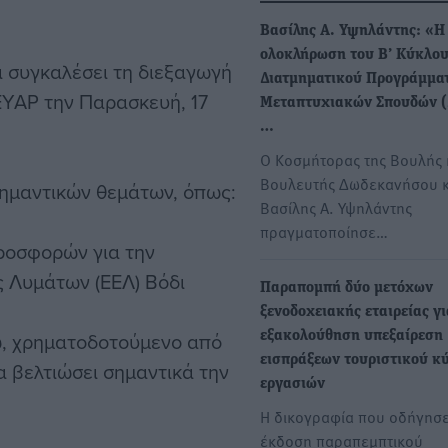
Βασίλης Α. Υψηλάντης: «Η
ολοκλήρωση του Β’ Κύκλου
ι συγκαλέσει τη διεξαγωγή
Διατμηματικού Προγράμμα
ΕΥΑΡ την Παρασκευή, 17
Μεταπτυχιακών Σπουδών 
…
Ο Κοσμήτορας της Βουλής 
Βουλευτής Δωδεκανήσου κ
σημαντικών θεμάτων, όπως:
Βασίλης Α. Υψηλάντης
πραγματοποίησε…
ροσφορών για την
 Λυμάτων (ΕΕΛ) Βόδι
Παραπομπή δύο μετόχων
ξενοδοχειακής εταιρείας γι
ώ, χρηματοδοτούμενο από
εξακολούθηση υπεξαίρεση
εισπράξεων τουριστικού κ
α βελτιώσει σημαντικά την
εργασιών
Η δικογραφία που οδήγησε
έκδοση παραπεμπτικού