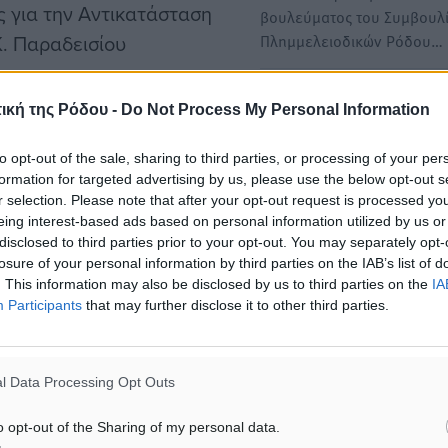
 για την Αντικατάσταση
βουλεύματος του Συμβουλ
Κ. Παραδεισίου
Πλημμελειοδικών Ρόδου…
χεύει στη βελτίωση της
Ολοκλήρωση του Πρώτου
ική της Ρόδου -
Do Not Process My Personal Information
Πιλοτικού Προγράμματος
«Ψηφιακή Εκπαίδευση και
to opt-out of the sale, sharing to third parties, or processing of your per
Ενδυνάμωση των Ατόμων μ
formation for targeted advertising by us, please use the below opt-out s
ς για την Αντικατάσταση
Αναπηρία» στη Ρόδο
r selection. Please note that after your opt-out request is processed y
ι τη δημιουργία
eing interest-based ads based on personal information utilized by us or
Ένας σημαντικός κύκλος γ
disclosed to third parties prior to your opt-out. You may separately opt-
συνεργασίας και ενδυνάμ
losure of your personal information by third parties on the IAB’s list of
ολοκληρώθηκε με επιτυχία
. This information may also be disclosed by us to third parties on the
IA
Ρόδο,…
Participants
that may further disclose it to other third parties.
ενισχύσει την παροχή
Ολοκλήρωση εργασιών
αποκατάστασης στο περαλ
l Data Processing Opt Outs
ης για την Αποκατάσταση
μέτωπο της Νισύρου
o opt-out of the Sharing of my personal data.
αραδεισίου
Από το δήμο Νισύρου