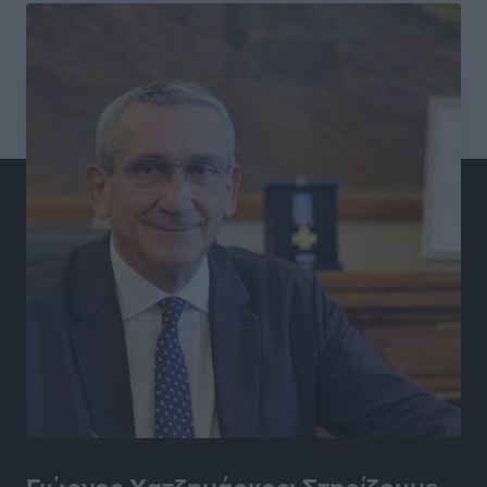
Συνεντεύξεις
•
πριν 4 ώρες
Τσαμπίκα Διαμαντή: Η Ρόδος δεν μπορεί να σχεδιάζει
το μέλλον της μέσα στην αβεβαιότητα
Συνεντεύξεις
•
πριν 4 ώρες
Η υπογεννητικότητα βάζει λουκέτο σε 11 σχολεία
Πρωτοβάθμιας στα Δωδεκάνησα
Ρεπορτάζ
•
πριν 4 ώρες
Κ. Σπανός: Παρά την αυξημένη τουριστική κίνηση, η
αγορά της Ρόδου κινείται κάτω από τις προσδοκίες
Ρεπορτάζ
•
πριν 4 ώρες
Ο λαγοκέφαλος βρήκε επιτέλους τιμή, μένει να βρεθεί
και σχέδιο
Δημο-Κρίσεις
•
πριν 4 ώρες