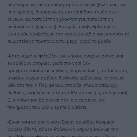
ολοκλήρωση του προπονητηρίου ρίψεων (βελτίωση της
περίφραξης, διαμόρφωση του γηπέδου- τομέα των
ρίψεων και τοποθέτηση χλοοτάπητα ,τοποθέτηση
οικίσκου στο χώρο κ.α). Ευτυχώς αναβαθμίστηκε ο
φωτισμός προβολέων στο κυρίως στάδιο και μπορούν τα
σωματεία να προπονούνται μέχρι αργά το βράδυ.
-Κατά καιρούς φίλαθλοι του νησιού αναρωτιούνται και
εκφράζουν απορίες, γιατί στο νησί δεν
πραγματοποιούνται μεγάλες διοργανώσεις στίβου εντός
σταδίου εγχώριας ή και διεθνούς εμβέλειας, τη στιγμή
μάλιστα που η Περιφέρεια στηρίζει πλουσιοπάροχα
διεθνείς εκδηλώσεις άλλων αθλημάτων (π.χ. ποδηλασία).
Ε, η απάντηση βρίσκεται στο περιεχόμενο του
πονήματος που μόλις έχετε διαβάσει.
-Είναι ποια καιρός οι κατεξοχήν αρμόδιοι θεσμικοί
φορείς (ΠΝΑΙ, Δήμος Ρόδου) να ασχοληθούν με την
αναβάθμιση αθλητικών εγκαταστάσεων που άλλοτε