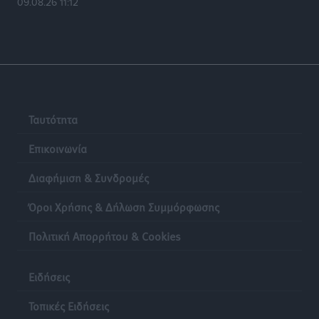
09.08.26 11:12
Ρόδος: «Βουλιάζει» από τουρίστες – Πάνω από 1 εκατ.
επιβάτες και 55 κρουαζιερόπλοια
Τοπικές Ειδήσεις
•
πριν 18 ώρες
Γ’ Εθνική Κατηγορία: Οι ημερομηνίες των
αγωνιστικών της κανονικής περιόδου
Αθλητικά
•
πριν 24 ώρες
Ταυτότητα
Επικοινωνία
Διαφήμιση & Συνδρομές
Όροι Χρήσης & Δήλωση Συμμόρφωσης
Πολιτική Απορρήτου & Cookies
Ειδήσεις
Τοπικές Ειδήσεις