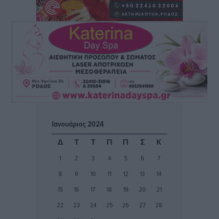
Τοπικές Ειδήσεις
•
πριν 3 ώρες
Πού κινούνται οι κρατήσεις last minute σε Ελλάδα
από Γερμανούς
Ειδήσεις
•
πριν 3 ώρες
Οδηγός στη Ρόδο τράκαρε σταθμευμένο αυτοκίνητο,
παρέσυρε 72χρονο και διέφυγε
Τοπικές Ειδήσεις
•
πριν 3 ώρες
Ιανουάριος 2024
Το νέο Ειδικό Χωροταξικό για τον Τουρισμό
Δ
Τ
Τ
Π
Π
Σ
Κ
ξανασχεδιάζει τον επενδυτικό χάρτη της Ρόδου
1
2
3
4
5
6
7
Τοπικές Ειδήσεις
•
πριν 4 ώρες
8
9
10
11
12
13
14
Γιάννης Βασιλάκης: «Η Πρωτοβάθμια Φροντίδα
15
16
17
18
19
20
21
Υγείας πρέπει να φτάνει σε κάθε γωνιά – Ενισχύουμε
22
23
24
25
26
27
28
τις δομές, δεν τις αποδυναμώνουμε»