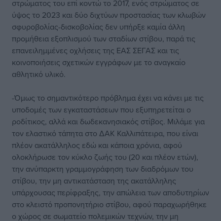
στρώματος του επί κοντώ το 2017, ενός στρώματος σε
ύψος το 2023 και δύο διχτύων προστασίας των κλωβών
σφυροβολίας-δισκοβολίας δεν υπήρξε καμία άλλη
προμήθεια εξοπλισμού των σταδίων στίβου, παρά τις
επανειλημμένες οχλήσεις της ΕΑΣ ΣΕΓΑΣ και τις
κοινοποιήσεις σχετικών εγγράφων με το αναγκαίο
αθλητικό υλικό.
-Όμως το σημαντικότερο πρόβλημα έχει να κάνει με τις
υποδομές των εγκαταστάσεων που εξυπηρετείται ο
ροδίτικος, αλλά και δωδεκανησιακός στίβος. Μιλάμε για
τον ελαστικό τάπητα στο ΔΑΚ Καλλιπάτειρα, που είναι
πλέον ακατάλληλος εδώ και κάποια χρόνια, αφού
ολοκλήρωσε τον κύκλο ζωής του (20 και πλέον ετών),
την ανύπαρκτη γραμμογράφηση των διαδρόμων του
στίβου, την μη αντικατάσταση της ακατάλληλης
υπάρχουσας περίφραξης, την απώλεια των αποδυτηρίων
στο κλειστό προπονητήριο στίβου, αφού παραχωρήθηκε
ο χώρος σε σωματείο πολεμικών τεχνών, την μη