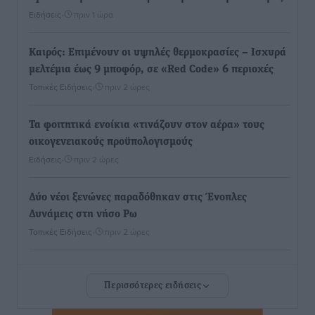
Ειδήσεις
•
πριν 1 ώρα
Καιρός: Επιμένουν οι υψηλές θερμοκρασίες – Ισχυρά
μελτέμια έως 9 μποφόρ, σε «Red Code» 6 περιοχές
Τοπικές Ειδήσεις
•
πριν 2 ώρες
Τα φοιτητικά ενοίκια «τινάζουν στον αέρα» τους
οικογενειακούς προϋπολογισμούς
Ειδήσεις
•
πριν 2 ώρες
Δύο νέοι ξενώνες παραδόθηκαν στις Ένοπλες
Δυνάμεις στη νήσο Ρω
Τοπικές Ειδήσεις
•
πριν 2 ώρες
Συνεχίζεται η έξοδος του Αυγούστου – Πάνω από
Περισσότερες ειδήσεις
34.000 αναχωρούν σήμερα μόνο από τον Πειραιά
Ειδήσεις
•
πριν 2 ώρες