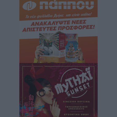
Μόνιμες θέσεις στους παιδικούς σταθμούς: Οι
προϋποθέσεις, η 24μηνη εμπειρία και οι προθεσμίες
για τους δήμους
Τοπικές Ειδήσεις
•
πριν 3 ώρες
Δεύτερη πηγή εισοδήματος για τους επαγγελματίες
ψαράδες ο αλιευτικός τουρισμός
Ειδήσεις
•
πριν 3 ώρες
Μαρία Εκμεκτσίογλου: Η πίστη μου είναι το
μεγαλύτερο στήριγμα μου – Το προσκύνημα στην ιερά
Μονή Πανορμίτη
Τοπικές Ειδήσεις
•
πριν 3 ώρες
Ακαθάριστα οικόπεδα: Τι γίνεται όταν ο ιδιοκτήτης
δεν τα καθαρίσει – Πώς κινούνται δήμοι και ΠΣ,
ποιος πληρώνει τον λογαριασμό