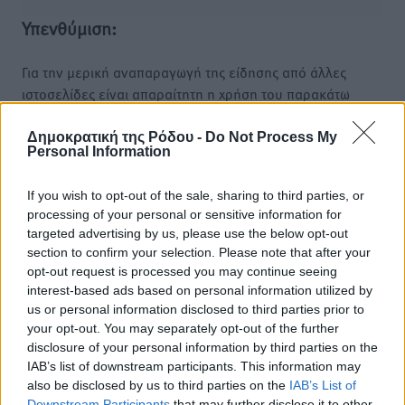
Υπενθύμιση:
Για την μερική αναπαραγωγή της είδησης από άλλες
ιστοσελίδες είναι απαραίτητη η χρήση του παρακάτω
παρεχόμενου συνδέσμου παραπομπής προς το άρθρο
της Δημοκρατικής.
Δημοκρατική της Ρόδου -
Do Not Process My
Personal Information
If you wish to opt-out of the sale, sharing to third parties, or
processing of your personal or sensitive information for
targeted advertising by us, please use the below opt-out
o καιρός τώρα:
section to confirm your selection. Please note that after your
opt-out request is processed you may continue seeing
30
°
interest-based ads based on personal information utilized by
αίθριος καιρός
us or personal information disclosed to third parties prior to
59
%
your opt-out. You may separately opt-out of the further
8
km/h
disclosure of your personal information by third parties on the
ΒΔ
IAB’s list of downstream participants. This information may
also be disclosed by us to third parties on the
IAB’s List of
30
32
°/
°
Downstream Participants
that may further disclose it to other