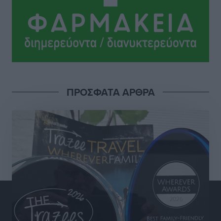
και υψηλούς στόχους
Αθλητικά
•
πριν 7 ώρες
Πάνθηρες: Άλλες δύο προσθήκες στα σκαριά
Αθλητικά
•
πριν 7 ώρες
Ιάλυσος: Πλάι στην ομάδα, υπάρχει και το ταμείο
ΠΡΟΣΦΑΤΑ ΑΡΘΡΑ
Αθλητικά
•
πριν 7 ώρες
Σχολείο – Πρέσβης του Ευρωπαϊκού Κοινοβουλίου
αναδείχθηκε το 1ο ΓΕΛ Ρόδου – Βενετόκλειο με
βαθμολογία 100 στα 100
Τοπικές Ειδήσεις
•
πριν 7 ώρες
Ελπίδα Πεταλούδων: Ανακοίνωσε τον Νίκο Μιχαλάκη
Αθλητικά
•
πριν 8 ώρες