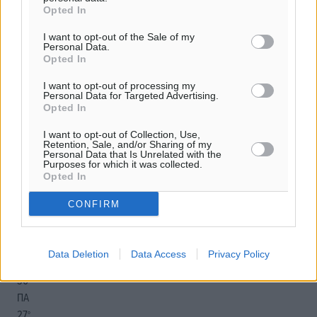
Opted In
o καιρός τώρα:
I want to opt-out of the Sale of my
Personal Data.
28
°
Opted In
αίθριος καιρός
I want to opt-out of processing my
74
%
Personal Data for Targeted Advertising.
Opted In
8
km/h
Β
I want to opt-out of Collection, Use,
26
28
°/
°
Retention, Sale, and/or Sharing of my
Personal Data that Is Unrelated with the
06:20
Purposes for which it was collected.
20:04
Opted In
πρόγνωση:
CONFIRM
32
°
ΤΕ
29
°
Data Deletion
Data Access
Privacy Policy
ΠΕ
30
°
ΠΑ
27
°