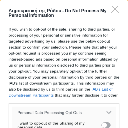
Δημοκρατική της Ρόδου -
Do Not Process My
Personal Information
If you wish to opt-out of the sale, sharing to third parties, or
processing of your personal or sensitive information for
targeted advertising by us, please use the below opt-out
section to confirm your selection. Please note that after your
opt-out request is processed you may continue seeing
interest-based ads based on personal information utilized by
us or personal information disclosed to third parties prior to
Υπενθύμιση:
your opt-out. You may separately opt-out of the further
disclosure of your personal information by third parties on the
IAB’s list of downstream participants. This information may
Για την μερική αναπαραγωγή της είδησης από άλλες
also be disclosed by us to third parties on the
IAB’s List of
ιστοσελίδες είναι απαραίτητη η χρήση του παρακάτω
Downstream Participants
that may further disclose it to other
παρεχόμενου συνδέσμου παραπομπής προς το άρθρο
third parties.
της Δημοκρατικής.
Personal Data Processing Opt Outs
I want to opt-out of the Sharing of my
personal data.