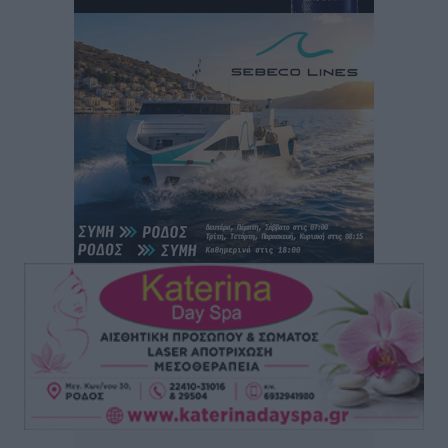
ηλικία 87 ετών
Ειδήσεις
•
πριν 5 ώρες
Γιάννης Παππάς: «Σημαντική ανάσα για τις
επιχειρήσεις η παράταση του “Εξοικονομώ –
Επιχειρώ”»
Τοπικές Ειδήσεις
•
πριν 6 ώρες
Έκτακτη δια περιφοράς συνεδρίαση του Δημοτικού
Συμβουλίου Ρόδου αύριο
Τοπικές Ειδήσεις
•
πριν 6 ώρες
Βασίλης Α. Υψηλάντης από Καστελλόριζο και Ρω: «Η
παρουσία μου στο Καστελλόριζο και τη Ρω αποτελεί
χρέος, τιμή και ανανέωση της δέσμευσής μου
απέναντι στην ακριτική Δωδεκάνησο»
Τοπικές Ειδήσεις
•
πριν 6 ώρες