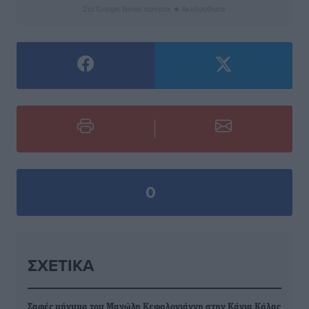
Στο Google News πατήστε ★ Ακολουθήστε
0
ΣΧΕΤΙΚΆ
Σαφές μήνυμα του Μανώλη Κεφαλογιάννη στην Κάγια Κάλας