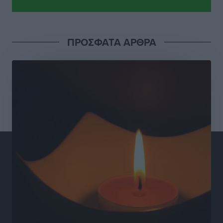
Τοπικές Ειδήσεις
•
πριν 9 ώρες
Γιάννης Βασιλάκης: «Η Πρωτοβάθμια Φροντίδα
ΠΡΟΣΦΑΤΑ ΑΡΘΡΑ
Υγείας πρέπει να φτάνει σε κάθε γωνιά – Ενισχύουμε
τις δομές, δεν τις αποδυναμώνουμε»
Συνεντεύξεις
•
πριν 9 ώρες
Ιδρυμα Ωνάση: Το όραμα πίσω από τα δύο νέα
σχολεία της Ρόδου
Συνεντεύξεις
•
πριν 9 ώρες
Μιχάλης Χουρδάκης: «Η χώρα χρειάζεται μια
αξιόπιστη εναλλακτική κυβερνητική πρόταση»
Συνεντεύξεις
•
πριν 9 ώρες
Σεβ. Μητροπολίτης Ρόδου κ. Κύριλλος: «Ο Αύγουστος
είναι ο μήνας της Παναγίας και η Θεία Λειτουργία η
καρδιά της ζωής της Εκκλησίας»