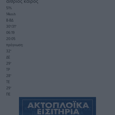
αίθριος καιρός
51
%
14
km/h
Β-ΒΔ
30
31
°/
°
06:19
20:05
πρόγνωση:
32
°
ΔΕ
29
°
ΤΡ
28
°
ΤΕ
29
°
ΠΕ