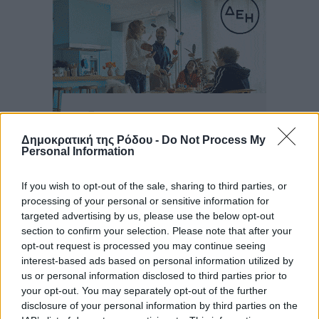
Δημοκρατική της Ρόδου -
Do Not Process My
Personal Information
Ροή ειδήσεων
If you wish to opt-out of the sale, sharing to third parties, or
processing of your personal or sensitive information for
targeted advertising by us, please use the below opt-out
Έφυγε από τη ζωή ο επί σειρά ετών εφημέριος στον
section to confirm your selection. Please note that after your
ιερό Ναό του Αγίου Νικολάου Παστίδας Μιχαήλ
opt-out request is processed you may continue seeing
Καψάλης
interest-based ads based on personal information utilized by
Τοπικές Ειδήσεις
•
πριν 1 ώρα
us or personal information disclosed to third parties prior to
your opt-out. You may separately opt-out of the further
disclosure of your personal information by third parties on the
Αποκαλυπτήρια για την «Ατζέντα 2030» από το βήμα