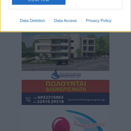
Αρδάνι – Απαγορεύτηκε η κολύμβηση στην περιοχή
Τοπικές Ειδήσεις
•
πριν 5 ώρες
Data Deletion
Data Access
Privacy Policy
Περισσότερες ειδήσεις
Τουρνάς για φωτιές: «Κανένα περιθώριο
εφησυχασμού» – Σε πλήρη ετοιμότητα ο μηχανισμός
Ειδήσεις
•
πριν 6 ώρες
Καιρός: Επιμένουν οι υψηλές θερμοκρασίες – Ισχυρά
μελτέμια έως 9 μποφόρ, σε «Red Code» 6 περιοχές
Τοπικές Ειδήσεις
•
πριν 7 ώρες
Τα φοιτητικά ενοίκια «τινάζουν στον αέρα» τους
οικογενειακούς προϋπολογισμούς
Ειδήσεις
•
πριν 7 ώρες
Δύο νέοι ξενώνες παραδόθηκαν στις Ένοπλες
Δυνάμεις στη νήσο Ρω