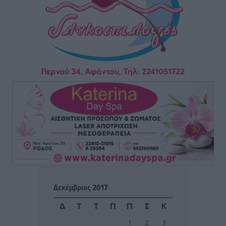
Τοπικές Ειδήσεις
•
πριν 7 ώρες
Συνεχίζεται η έξοδος του Αυγούστου – Πάνω από
34.000 αναχωρούν σήμερα μόνο από τον Πειραιά
Ειδήσεις
•
πριν 7 ώρες
Μόνιμες θέσεις στους παιδικούς σταθμούς: Οι
προϋποθέσεις, η 24μηνη εμπειρία και οι προθεσμίες
για τους δήμους
Τοπικές Ειδήσεις
•
πριν 7 ώρες
Δεύτερη πηγή εισοδήματος για τους επαγγελματίες
ψαράδες ο αλιευτικός τουρισμός
Ειδήσεις
•
πριν 8 ώρες
Δεκέμβριος 2017
Μαρία Εκμεκτσίογλου: Η πίστη μου είναι το
Δ
Τ
Τ
Π
Π
Σ
Κ
μεγαλύτερο στήριγμα μου – Το προσκύνημα στην ιερά
1
2
3
Μονή Πανορμίτη