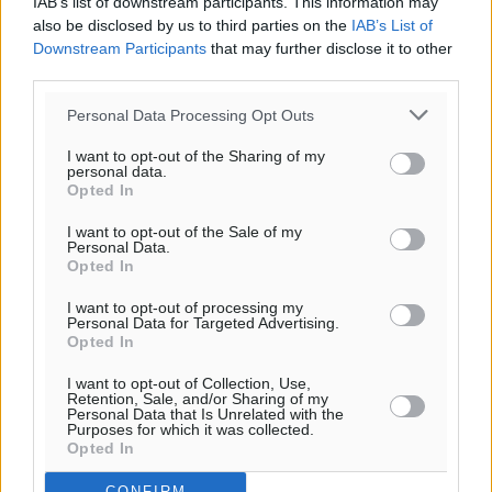
IAB’s list of downstream participants. This information may
της ΔΕΘ
also be disclosed by us to third parties on the
IAB’s List of
Ειδήσεις
•
πριν 4 ώρες
Downstream Participants
that may further disclose it to other
third parties.
Από την παράδοση της Ρόδου στα ερευνητικά
Personal Data Processing Opt Outs
εργαστήρια: Το μελεκούνι αποκτά διεθνές
επιστημονικό ενδιαφέρον
I want to opt-out of the Sharing of my
personal data.
Πολιτιστικά
•
πριν 4 ώρες
Opted In
I want to opt-out of the Sale of my
Επίσκεψη θα πραγματοποιήσει στη Λέρο τον
Personal Data.
Σεπτέμβριο η Όλγα Κεφαλογιάννη
Opted In
Τοπικές Ειδήσεις
•
πριν 4 ώρες
I want to opt-out of processing my
Personal Data for Targeted Advertising.
Opted In
Γιώργος Χατζημάρκος: Στηρίζουμε τις εκδηλώσεις
που γίνονται στα νησιά μας γιατί ο πολιτισμός είναι
I want to opt-out of Collection, Use,
Retention, Sale, and/or Sharing of my
δικαίωμα όλων και δύναμη ζωής
Personal Data that Is Unrelated with the
Purposes for which it was collected.
Τοπικές Ειδήσεις
•
πριν 5 ώρες
Opted In
Κάρπαθος: Παλιά πυρομαχικά εντοπίστηκαν στο
CONFIRM