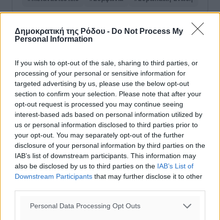
Δημοκρατική της Ρόδου -
Do Not Process My
Personal Information
Δείτε περισσότερα άρθρα μας στα αποτελέσματα αναζήτησης
Add Dimokratiki.gr on Google ↗
If you wish to opt-out of the sale, sharing to third parties, or
processing of your personal or sensitive information for
targeted advertising by us, please use the below opt-out
Ακολουθήστε μας στο Google News ★ ↗
section to confirm your selection. Please note that after your
opt-out request is processed you may continue seeing
Στο Google News πατήστε ★ Ακολουθήστε
interest-based ads based on personal information utilized by
us or personal information disclosed to third parties prior to
your opt-out. You may separately opt-out of the further
disclosure of your personal information by third parties on the
IAB’s list of downstream participants. This information may
also be disclosed by us to third parties on the
IAB’s List of
Downstream Participants
that may further disclose it to other
third parties.
Personal Data Processing Opt Outs