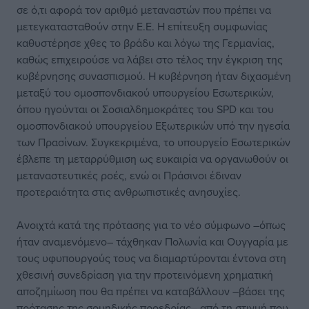
σε ό,τι αφορά τον αριθμό μεταναστών που πρέπει να
μετεγκατασταθούν στην Ε.Ε. Η επίτευξη συμφωνίας
καθυστέρησε χθες το βράδυ και λόγω της Γερμανίας,
καθώς επιχειρούσε να λάβει στο τέλος την έγκριση της
κυβέρνησης συνασπισμού. Η κυβέρνηση ήταν διχασμένη
μεταξύ του ομοσπονδιακού υπουργείου Εσωτερικών,
όπου ηγούνται οι Σοσιαλδημοκράτες του SPD και του
ομοσπονδιακού υπουργείου Εξωτερικών υπό την ηγεσία
των Πρασίνων. Συγκεκριμένα, το υπουργείο Εσωτερικών
έβλεπε τη μεταρρύθμιση ως ευκαιρία να οργανωθούν οι
μεταναστευτικές ροές, ενώ οι Πράσινοι έδιναν
προτεραιότητα στις ανθρωπιστικές ανησυχίες.
Ανοιχτά κατά της πρότασης για το νέο σύμφωνο –όπως
ήταν αναμενόμενο– τάχθηκαν Πολωνία και Ουγγαρία με
τους υφυπουργούς τους να διαμαρτύρονται έντονα στη
χθεσινή συνεδρίαση για την προτεινόμενη χρηματική
αποζημίωση που θα πρέπει να καταβάλλουν –βάσει της
πρότασης της σουηδικής προεδρίας– από τη στιγμή που