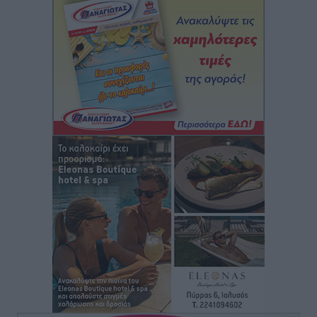
Στρατηγικές Προτάσεις για την Ενίσχυση της
Δημόσιας Υγείας στη Νησιωτική Ελλάδα και στα
Νοσοκομεία της Γ΄ Ζώνης
Τοπικές Ειδήσεις
•
πριν 5 ώρες
Πάνθηρες: Ξεκίνησαν αισιόδοξοι για την παρθενική
“πτήση” τους
Αθλητικά
•
πριν 5 ώρες
Άρης Αρχαγγέλου: Στο πλευρό του άτυχου Ιάκωβου
Θωμά
Αθλητικά
•
πριν 5 ώρες
Φοίβος: Η μεγάλη επιστροφή του Μπρένο Σαλβατιέρα
Αθλητικά
•
πριν 5 ώρες
Κλεάνθης: Έτοιμες οι κάρτες διαρκείας της νέας