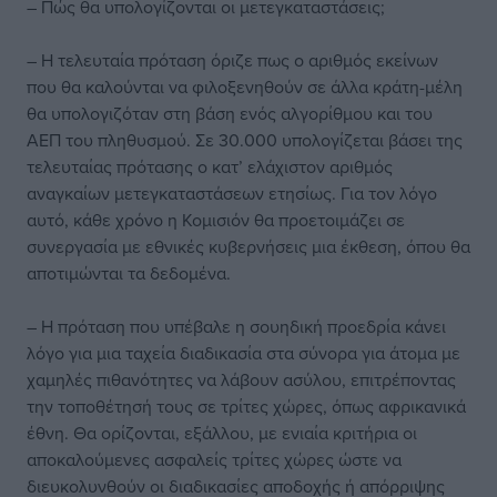
– Πώς θα υπολογίζονται οι μετεγκαταστάσεις;
– Η τελευταία πρόταση όριζε πως ο αριθμός εκείνων
που θα καλούνται να φιλοξενηθούν σε άλλα κράτη-μέλη
θα υπολογιζόταν στη βάση ενός αλγορίθμου και του
ΑΕΠ του πληθυσμού. Σε 30.000 υπολογίζεται βάσει της
τελευταίας πρότασης ο κατ’ ελάχιστον αριθμός
αναγκαίων μετεγκαταστάσεων ετησίως. Για τον λόγο
αυτό, κάθε χρόνο η Κομισιόν θα προετοιμάζει σε
συνεργασία με εθνικές κυβερνήσεις μια έκθεση, όπου θα
αποτιμώνται τα δεδομένα.
– Η πρόταση που υπέβαλε η σουηδική προεδρία κάνει
λόγο για μια ταχεία διαδικασία στα σύνορα για άτομα με
χαμηλές πιθανότητες να λάβουν ασύλου, επιτρέποντας
την τοποθέτησή τους σε τρίτες χώρες, όπως αφρικανικά
έθνη. Θα ορίζονται, εξάλλου, με ενιαία κριτήρια οι
αποκαλούμενες ασφαλείς τρίτες χώρες ώστε να
διευκολυνθούν οι διαδικασίες αποδοχής ή απόρριψης