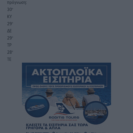
πρόγνωση:
30
°
ΚΥ
29
°
ΔΕ
29
°
ΤΡ
28
°
ΤΕ