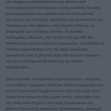
νέο σύμφωνο μετανάστευσης και ασύλου από
τους υπουργούς Εσωτερικών της Ευρωπαϊκής Ενωσης,
μια εκκρεμότητα που κρατάει εδώ και επτά χρόνια
σχετικά με την υποδοχή, φιλοξενία των μεταναστών και
προσφύγων, που φθάνουν στην Ενωση αλλά και τη
διαχείριση των αιτήσεων ασύλου. Ευρωπαίοι
διπλωμάτες, άλλωστε, την Τετάρτη έδιναν «50-50»
πιθανότητες για την επίτευξη συμφωνίας, ενώ Γαλλία και
Ισπανία εμφανίστηκαν από την αρχή αισιόδοξες
εκτιμώντας πως η χθεσινή μέρα αποτελούσε ευκαιρία
και ότι η συνεδρίαση θα κατέληγε σε «δίκαιο
συμβιβασμό».
Ενας πυρήνας επτά βασικών κρατών-μελών –ανάμεσά
τους Γαλλία, Γερμανία– επιδίωκε πάντως συμφωνία πριν
από το Ευρωπαϊκό Συμβούλιο στα τέλη του μήνα. Και η
Ιταλία ήταν ανάμεσα στις χώρες αυτές, αλλά χθες έως
την τελευταία στιγμή ο υπουργός Εσωτερικών της
Ματέο Πιαντεντόζι απαιτούσε τροποποιήσεις ιδιαίτερα