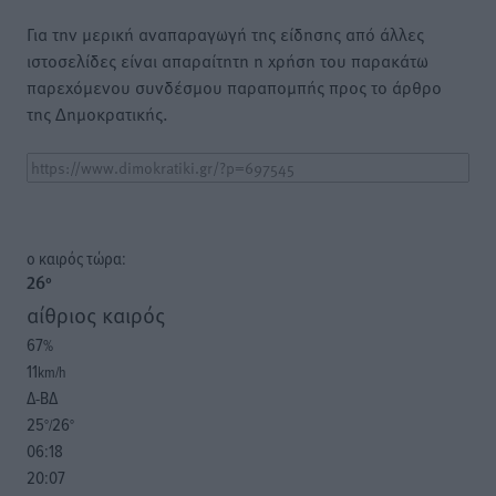
Για την μερική αναπαραγωγή της είδησης από άλλες
ιστοσελίδες είναι απαραίτητη η χρήση του παρακάτω
παρεχόμενου συνδέσμου παραπομπής προς το άρθρο
της Δημοκρατικής.
o καιρός τώρα:
26
°
αίθριος καιρός
67
%
11
km/h
Δ-ΒΔ
25
26
°/
°
06:18
20:07