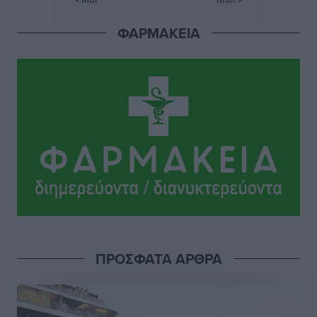
Σταυρός Καλυθιών: Απέκτησε την Φωτεινή Πιζάνια
ΦΑΡΜΑΚΕΙΑ
Αθλητικά
•
πριν 7 ώρες
Το Yucatan Show έρχεται στη Ρόδο με τον Frankie
Lluc
Πολιτιστικά
•
πριν 8 ώρες
Σι Τζέι Χάρις: «Να πανηγυρίσουμε πολλές νίκες μαζί»
Αθλητικά
•
πριν 8 ώρες
Ροδήλιος: Ο απολογισμός από το Πανελλήνιο
Πρωτάθλημα Πίστας
Αθλητικά
•
πριν 8 ώρες
ΠΡΟΣΦΑΤΑ ΑΡΘΡΑ
Διαγόρας: Μετεγγραφικό ντεμαράζ
Αθλητικά
•
πριν 8 ώρες