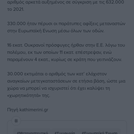
αριθµός αρκετά αυξηµένος σε σύγκριση µε τις 632.000
το 2021.
330.000 ήταν πέρυσι οι παράτυπες αφίξεις µεταναστών
στην Ευρωπαϊκή Ενωση µέσω όλων των οδών.
16 εκατ. Ουκρανοί πρόσφυγες ήρθαν στην Ε.Ε. λόγω του
πολέµου, εκ των οποίων 11 εκατ. επέστρεψαν, ενώ
παραµένουν 4 εκατ., κυρίως σε κράτη που γειτνιάζουν.
30.000 εκτιµάται ο αριθµός των κατ’ ελάχιστον
αναγκαίων µετεγκαταστάσεων σε ετήσια βάση, ώστε µια
χώρα να µπορεί να ισχυριστεί ότι έχει καλύψει τη
«χωρητικότητά» της.
Πηγή
kathimerini.gr
#Μεταναστευτικό
#Συμφωνία
#Ευρωπαϊκή Ένωση