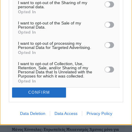
I want to opt-out of the Sharing of my
0
personal data.
Opted In
I want to opt-out of the Sale of my
Personal Data.
Opted In
ΣΧΕΤΙΚΆ
I want to opt-out of processing my
Personal Data for Targeted Advertising.
Opted In
Μαρινάκης: «Πρέπει να διερευνηθούν όλα όσα έγιναν, όσα
I want to opt-out of Collection, Use,
δεν έγιναν και όσα πρέπει να γίνουν - Όλοι
Retention, Sale, and/or Sharing of my
αξιολογούμαστε…
Personal Data that Is Unrelated with the
Purposes for which it was collected.
Opted In
Επιστολή Λάιεν για μεταναστευτικό: Αποτελεσματική
στήριξη στα κράτη - μέλη που βρίσκονται υπό πίεση
CONFIRM
Σκέρτσος: Η κυβέρνηση ελέγχεται και πρέπει να ελέγχεται
Data Deletion
Data Access
Privacy Policy
αυστηρά για όσα έχει κάνει και όσα δεν έχει κάνει ακόμη…
Μάνος Κόνσολας: Ευρωπαϊκός Μηχανισμός Άμυνας μόνο για