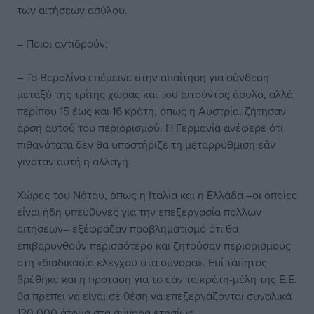
των αιτήσεων ασύλου.
– Ποιοι αντιδρούν;
– Το Βερολίνο επέμεινε στην απαίτηση για σύνδεση
μεταξύ της τρίτης χώρας και του αιτούντος άσυλο, αλλά
περίπου 15 έως και 16 κράτη, όπως η Αυστρία, ζήτησαν
άρση αυτού του περιορισμού. Η Γερμανία ανέφερε ότι
πιθανότατα δεν θα υποστήριζε τη μεταρρύθμιση εάν
γινόταν αυτή η αλλαγή.
Χώρες του Νότου, όπως η Ιταλία και η Ελλάδα –οι οποίες
είναι ήδη υπεύθυνες για την επεξεργασία πολλών
αιτήσεων– εξέφραζαν προβληματισμό ότι θα
επιβαρυνθούν περισσότερο και ζητούσαν περιορισμούς
στη «διαδικασία ελέγχου στα σύνορα». Επί τάπητος
βρέθηκε και η πρόταση για το εάν τα κράτη-μέλη της Ε.Ε.
θα πρέπει να είναι σε θέση να επεξεργάζονται συνολικά
120.000 άτομα στα σύνορα ετησίως.