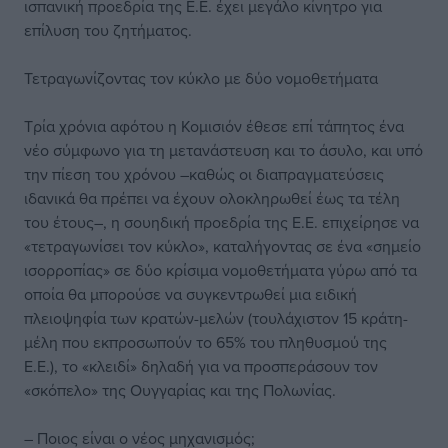
ισπανική προεδρία της Ε.Ε. έχει μεγάλο κίνητρο για
επίλυση του ζητήματος.
Τετραγωνίζοντας τον κύκλο με δύο νομοθετήματα
Τρία χρόνια αφότου η Κομισιόν έθεσε επί τάπητος ένα
νέο σύμφωνο για τη μετανάστευση και το άσυλο, και υπό
την πίεση του χρόνου –καθώς οι διαπραγματεύσεις
ιδανικά θα πρέπει να έχουν ολοκληρωθεί έως τα τέλη
του έτους–, η σουηδική προεδρία της Ε.Ε. επιχείρησε να
«τετραγωνίσει τον κύκλο», καταλήγοντας σε ένα «σημείο
ισορροπίας» σε δύο κρίσιμα νομοθετήματα γύρω από τα
οποία θα μπορούσε να συγκεντρωθεί μια ειδική
πλειοψηφία των κρατών-μελών (τουλάχιστον 15 κράτη-
μέλη που εκπροσωπούν το 65% του πληθυσμού της
Ε.Ε.), το «κλειδί» δηλαδή για να προσπεράσουν τον
«σκόπελο» της Ουγγαρίας και της Πολωνίας.
– Ποιος είναι ο νέος μηχανισμός;