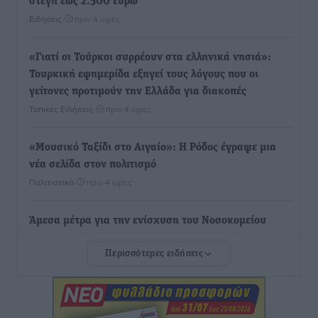
στέγη έως 2.500 ευρώ
Ειδήσεις
•
πριν 4 ώρες
«Γιατί οι Τούρκοι συρρέουν στα ελληνικά νησιά»:
Τουρκική εφημερίδα εξηγεί τους λόγους που οι
γείτονες προτιμούν την Ελλάδα για διακοπές
Τοπικές Ειδήσεις
•
πριν 4 ώρες
«Μουσικό Ταξίδι στο Αιγαίο»: Η Ρόδος έγραψε μια
νέα σελίδα στον πολιτισμό
Πολιτιστικά
•
πριν 4 ώρες
Άμεσα μέτρα για την ενίσχυση του Νοσοκομείου
Ρόδου και αντιμετώπιση των ελλείψεων προσωπικού
Περισσότερες ειδήσεις
ανακοίνωσε ο Άδωνις Γεωργιάδης
Τοπικές Ειδήσεις
•
πριν 4 ώρες
Iατρικός Σύλλογος Ροδου προς Α. Γεωργιάδη: