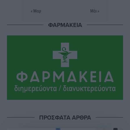
Εθνικός Αρχίπολης: Μεγάλο βήμα προόδου η ίδρυση
« Μαρ
Μάι »
Ακαδημίας
Αθλητικά
•
πριν 5 ώρες
ΦΑΡΜΑΚΕΙΑ
Ιππότες: Με το βλέμμα στραμμένο στο μέλλον
Αθλητικά
•
πριν 5 ώρες
ΠΑΜΕ ΣΤΟΙΧΗΜΑ: Περισσότερα από 95 εκατομμύρια
ευρώ σε κέρδη μοίρασε τον Ιούλιο
Αθλητικά
•
πριν 6 ώρες
Ολοκλήρωση του έργου αναβάθμισης των
υποδομών του Νεστορίδειου Μελάθρου
Τοπικές Ειδήσεις
•
πριν 6 ώρες
ΠΡΟΣΦΑΤΑ ΑΡΘΡΑ
Γ.Σ. Διαγόρας: Στα «κυανέρυθρα» ο Janni Pembe
Αθλητικά
•
πριν 7 ώρες