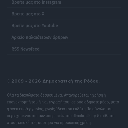
Βρείτε μας στο Instagram
Βρεφονηπιακός Σταθμός Κάσου
Τοπικές Ειδήσεις
•
πριν 13 ώρες
Βρείτε μας στο X
Βρείτε μας στο Youtube
Ακρίβεια: Σημαντικές οι διατακτικές σίτισης για 3
στους 4 εργαζομένους
Αρχείο παλαιότερων άρθρων
Ειδήσεις
•
πριν 13 ώρες
RSS Newsfeed
Κινητοποίηση της Πυροσβεστικής στην Κάρπαθο, για
τη φωτιά στην περιοχή Σάνταλο
Τοπικές Ειδήσεις
•
πριν 13 ώρες
©
2009 - 2026 Δημοκρατική της Ρόδου.
Η Ρόδος μπαίνει στη διεκδίκηση για τη Μεσογειακή
Πρωτεύουσα Πολιτισμού και Διαλόγου 2028
Όλα τα δικαιώματα δεσμευμένα. Απαγορεύεται η χρήση ή
Τοπικές Ειδήσεις
•
πριν 13 ώρες
επανεκπομπή του ή η αντιγραφή του, σε οποιοδήποτε μέσο, μετά
ή άνευ επεξεργασίας, χωρίς άδεια του εκδότη. Το σύνολο του
περιεχομένου και των υπηρεσιών του dimokratiki.gr διατίθεται
Σύμη: Στον 8ο αγνοούμενο Γερμανό τουρίστα ανήκει η
στους επισκέπτες αυστηρά για προσωπική χρήση.
σορός που εντοπίστηκε