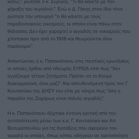
κάτω;”, ρώτησε ο κ. Συρίγος. “Τι θα κάνετε με την
χάραξη του αιγιαλού;”. Ενώ ο Δ. Γάκης στον ίδιο τόνο
ρώτησε την υπουργό “τι θα κάνετε με τους
παραδοσιακούς οικισμούς, οι οποίοι είναι πάνω στην
θάλασσα; Δεν έχει χαραχτεί ο αιγιαλός σε οικισμούς που
χτίστηκαν πριν από το 1938 και θεωρούνται όλοι
παράνομοι”.
Απαντώντας η κ. Παπανάτσιου στις πιεστικές ερωτήσεις
οι οποίες ήρθαν από πλευράς ΣΥΡΙΖΑ είπε πως “δεν
αγγίζουμε τέτοια ζητήματα. Πρέπει να το δούμε
διακομματικά, όλοι μαζί”. Και απευθυνόμενη προς τον Γ.
Κουτσούκο της ΔΗΣΥ του είπε με νόημα πως “όλη η
παραλία της Ζαχάρως είναι παλιός αιγιαλός”.
Η κ. Παπανάτσιου δέχτηκε έντονη κριτική από την
αντιπολίτευση μέσω των κ.κ. Γ. Κουτσούκο και Απ.
Βεσυρόπουλου για τις διατάξεις που αφορούν τον
αιγιαλό οι οποίες, όπως είπαν, οδηγούν σε τακτοποίηση