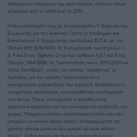
αυθαιρέτων κτισμάτων όχι μόνο παλιών, αλλά και όσων
χτίστηκαν από το 2001 έως το 2011.
Η ίδια υποστήριξε πως με το νομοσχέδιο “I. Κύρωση της
Συμφωνίας για την Ασιατική Τράπεζα Υποδομών και
Επενδύσεων, II. Εναρμόνιση του Κώδικα Φ.Π.Α. με την
Οδηγία (ΕΕ) 2016/1065, III. Ενσωμάτωση των σημείων 1,
2, 4 και 5 του
άρθρου 2 και των άρθρων 4,6,7 και 8 της
Οδηγίας 1164/2016, IV. Τροποποίηση του ν. 2971/2001 και
άλλες διατάξεις”
, εντός του οποίου “κρύβονται” οι
διατάξεις για τον αιγιαλό “προστατεύεται ο
κοινόχρηστος χαρακτήρας του αιγιαλού. Επιβάλλεται η
υποχρέωση προστασίας των ευαίσθητων συστημάτων
των ακτών. Όμως ταυτόχρονα ο αιγιαλός είναι
σημαντικό κεφάλαιο για την οικονομία και ανάπτυξη της
χώρας. Υπάρχουν πολλές περιπτώσεις λοιπόν που δεν
μπορούν να γίνουν κάπου αλλού. Η παραχώρηση της
χρήσης γίνεται μόνο αν δεν μπορεί να γίνει κάπου
αλλού”. Η ίδια σημείωσε πως το νομοσχέδιο είναι