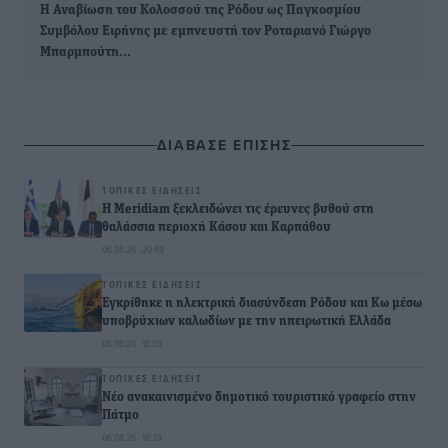
Η Αναβίωση του Κολοσσού της Ρόδου ως Παγκοσμίου
Συμβόλου Ειρήνης με εμπνευστή τον Ροταριανό Γιώργο
Μπαρμπούτη…
ΔΙΑΒΑΣΕ ΕΠΙΣΗΣ
ΤΟΠΙΚΈΣ ΕΙΔΉΣΕΙΣ
Η Meridiam ξεκλειδώνει τις έρευνες βυθού στη
θαλάσσια περιοχή Κάσου και Καρπάθου
06.08.26 · 20:49
ΤΟΠΙΚΈΣ ΕΙΔΉΣΕΙΣ
Εγκρίθηκε η ηλεκτρική διασύνδεση Ρόδου και Κω μέσω
υποβρύχιων καλωδίων με την ηπειρωτική Ελλάδα
06.08.26 · 18:58
ΤΟΠΙΚΈΣ ΕΙΔΉΣΕΙΣ
Νέο ανακαινισμένο δημοτικό τουριστικό γραφείο στην
Πάτμο
06.08.26 · 18:39