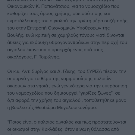
Οικονομικών Κ. Παπανάτσιου, για το νομοσχέδιο που
καθορίζει τους όρους χρήσης, αδειοδότησης και
εκμετάλλευσης του αιγιαλού την πρώτη μέρα συζήτησής
του στην Επιτροπή Οικονομικών Υποθέσεων της
Βουλής
, ενώ κριτική σε χαμηλούς τόνους γιατί δίνονται
άδειες για εξόρυξη υδρογονανθράκων στην περιοχή του
αιγιαλού έκανε και ο προερχόμενος από τους
οικολόγους, Γ. Τσιρώνης.
Οι κ.κ. Αντ. Συρίγος και Δ. Γάκης, του ΣΥΡΙΖΑ πίεσαν την
υπουργό για το θέμα της νομιμοποίησης παλαιών
οικισμών στα νησιά , ενώ γενικότερα για την υπεράσπιση
του νομοσχεδίου που δημιουργεί “γκρίζες ζώνες”
σε
ό,τι αφορά την χρήση του αιγιαλού
, τοποθετήθηκε μόνο
η βουλευτής Θεοδώρα Μεγαλοοικονόμου.
“Ποιος είναι ο παλαιός
αιγιαλός
και πώς προστατεύονται
οι οικισμοί στην Κυκλάδες, όταν είναι η θάλασσα από