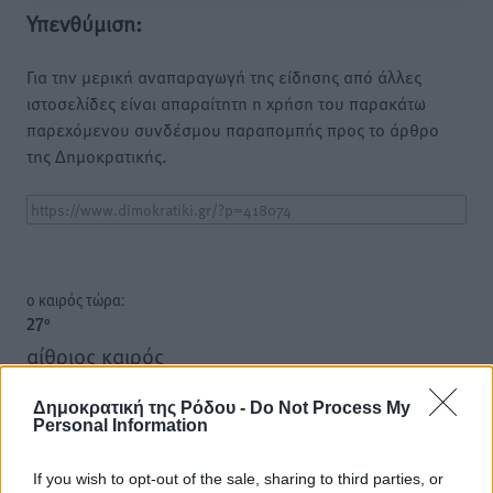
Υπενθύμιση:
Για την μερική αναπαραγωγή της είδησης από άλλες
ιστοσελίδες είναι απαραίτητη η χρήση του παρακάτω
παρεχόμενου συνδέσμου παραπομπής προς το άρθρο
της Δημοκρατικής.
o καιρός τώρα:
27
°
αίθριος καιρός
47
%
Δημοκρατική της Ρόδου -
Do Not Process My
10
km/h
Personal Information
Δ
26
26
°/
°
If you wish to opt-out of the sale, sharing to third parties, or
06:17