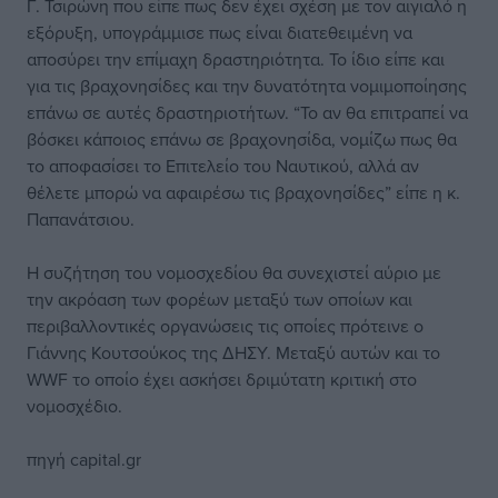
Γ. Τσιρώνη που είπε πως δεν έχει σχέση με τον αιγιαλό η
εξόρυξη, υπογράμμισε πως είναι διατεθειμένη να
αποσύρει την επίμαχη δραστηριότητα. Το ίδιο είπε και
για τις βραχονησίδες και την δυνατότητα νομιμοποίησης
επάνω σε αυτές δραστηριοτήτων. “Το αν θα επιτραπεί να
βόσκει κάποιος επάνω σε βραχονησίδα, νομίζω πως θα
το αποφασίσει το Επιτελείο του Ναυτικού, αλλά αν
θέλετε μπορώ να αφαιρέσω τις βραχονησίδες” είπε η κ.
Παπανάτσιου.
Η συζήτηση του νομοσχεδίου θα συνεχιστεί αύριο με
την ακρόαση των φορέων μεταξύ των οποίων και
περιβαλλοντικές οργανώσεις τις οποίες πρότεινε ο
Γιάννης Κουτσούκος της ΔΗΣΥ. Μεταξύ αυτών και το
WWF το οποίο έχει ασκήσει δριμύτατη κριτική στο
νομοσχέδιο.
πηγή capital.gr