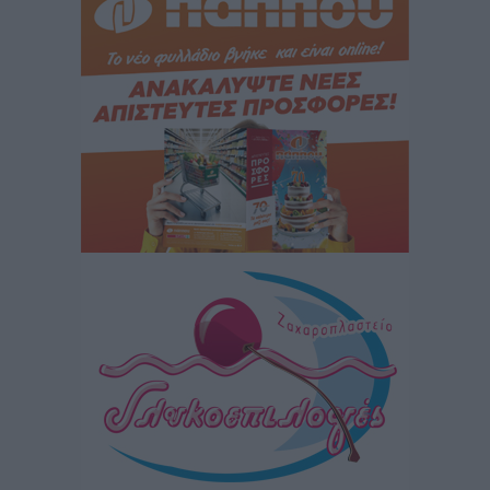
Τοπικές Ειδήσεις
•
πριν 4 ώρες
Αυτοκίνητο μπήκε παράνομα σε μονόδρομο στο
Μαστιχάρι – Αναποδογύρισε όχημα με μητέρα και
5χρονο παιδί
Τοπικές Ειδήσεις
•
πριν 4 ώρες
“Η Ευρώπη αντιμετώπιζε το προσφυγικό σαν ταινία
τρόμου” – Η συγκλονιστική μαρτυρία της Χαρούλας
Γιασιράνη στον RV για τα γεγονότα που οδήγησαν στο
Σύμφωνο της Λέρου
Τοπικές Ειδήσεις
•
πριν 5 ώρες
Συναυλία με τον Γιάννη Κότσιρα στις 21 Αυγούστου
Πολιτιστικά
•
πριν 5 ώρες
Έκτακτη συνεδρίαση της Δημοτικής Επιτροπής Ρόδου