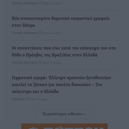
Τοπικές Ειδήσεις
•
πριν 3 ώρες
Νέο ανακαινισμένο δημοτικό τουριστικό γραφείο
στην Πάτμο
Τοπικές Ειδήσεις
•
πριν 3 ώρες
Οι συναντήσεις που είχε κατά την επίσκεψη του στη
Ρόδο ο Πρέσβης της Βραζιλίας στην Ελλάδα
Τοπικές Ειδήσεις
•
πριν 4 ώρες
Γερμανική αγορά: Έλλειψη προσιτών ξενοδοχείων
απειλεί τη ζήτηση για πακέτα διακοπών – Στο
επίκεντρο και η Ελλάδα
Ειδήσεις
•
πριν 4 ώρες
Περισσότερες ειδήσεις
Νέο ξενοδοχείο στη Ρόδο για την H Hotels –
Χατζηλαζάρου – Προχωρά καινούργιο ξενοδοχείο
στην Κω