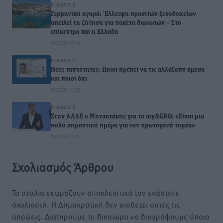
ΕΙΔΉΣΕΙΣ
Γερμανική αγορά: Έλλειψη προσιτών ξενοδοχείων
απειλεί τη ζήτηση για πακέτα διακοπών – Στο
επίκεντρο και η Ελλάδα
06.08.26 · 17:42
ΕΙΔΉΣΕΙΣ
Νέες ταυτότητες: Ποιοι πρέπει να τις αλλάξουν άμεσα
και ποιοι όχι
06.08.26 · 13:25
ΕΙΔΉΣΕΙΣ
Στην ΑΑΔΕ ο Μητσοτάκης για το myAGRO: «Είναι μια
πολύ σημαντική ημέρα για τον πρωτογενή τομέα»
06.08.26 · 11:37
Σχολιασμός Άρθρου
Τα σχόλια εκφράζουν αποκλειστικά τον εκάστοτε
σχολιαστή. Η Δημοκρατική δεν υιοθετεί αυτές τις
απόψεις. Διατηρούμε το δικαίωμα να διαγράψουμε όποια