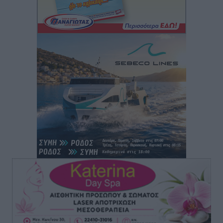
“Η Ευρώπη αντιμετώπιζε το προσφυγικό σαν ταινία
τρόμου” – Η συγκλονιστική μαρτυρία της Χαρούλας
Γιασιράνη στον RV για τα γεγονότα που οδήγησαν στο
Σύμφωνο της Λέρου
Τοπικές Ειδήσεις
•
πριν 9 ώρες
Συναυλία με τον Γιάννη Κότσιρα στις 21 Αυγούστου
Πολιτιστικά
•
πριν 9 ώρες
Έκτακτη συνεδρίαση της Δημοτικής Επιτροπής Ρόδου
αύριο Παρασκευή 7 Αυγούστου
Τοπικές Ειδήσεις
•
πριν 9 ώρες
ΑΕΡΑ: Δεν σταματάει να ενισχύεται, νέο απόκτημα ο
Μητρόπουλος
Αθλητικά
•
πριν 9 ώρες