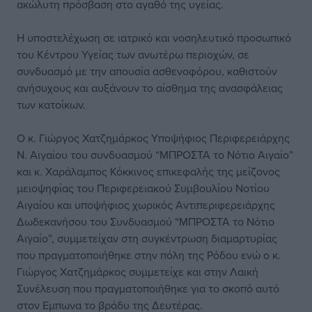
ακώλυτη πρόσβαση στο αγαθό της υγείας.
Η υποστελέχωση σε ιατρικό και νοσηλευτικό προσωπικό
του Κέντρου Υγείας των ανωτέρω περιοχών, σε
συνδυασμό με την απουσία ασθενοφόρου, καθιστούν
ανήσυχους και αυξάνουν το αίσθημα της ανασφάλειας
των κατοίκων.
Ο κ. Γιώργος Χατζημάρκος Υποψήφιος Περιφερειάρχης
Ν. Αιγαίου του συνδυασμού “ΜΠΡΟΣΤΑ το Νότιο Αιγαίο”
και κ. Χαράλαμπος Κόκκινος επικεφαλής της μείζονος
μειοψηφίας του Περιφερειακού Συμβουλίου Νοτίου
Αιγαίου και υποψήφιος χωρικός Αντιπεριφερειάρχης
Δωδεκανήσου του Συνδυασμού “ΜΠΡΟΣΤΑ το Νότιο
Αιγαίο”, συμμετείχαν στη συγκέντρωση διαμαρτυρίας
που πραγματοποιήθηκε στην πόλη της Ρόδου ενώ ο κ.
Γιώργος Χατζημάρκος συμμετείχε και στην Λαική
Συνέλευση που πραγματοποιήθηκε για το σκοπό αυτό
στον Εμπωνα το βράδυ της Δευτέρας.