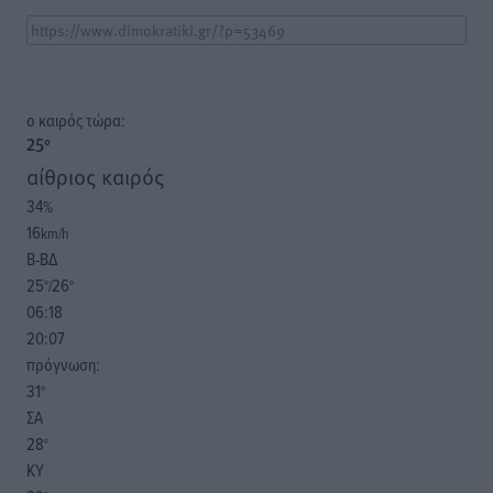
o καιρός τώρα:
25
°
αίθριος καιρός
34
%
16
km/h
Β-ΒΔ
25
26
°/
°
06:18
20:07
πρόγνωση:
31
°
ΣΑ
28
°
ΚΥ