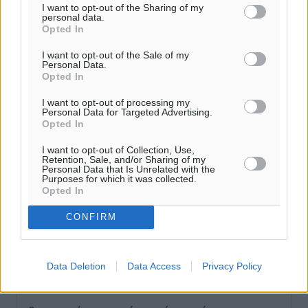
I want to opt-out of the Sharing of my
Η Meridiam ξεκλειδώνει τις έρευνες βυθού στη
personal data.
θαλάσσια περιοχή Κάσου και Καρπάθου
Opted In
Τοπικές Ειδήσεις
•
πριν 5 ώρες
I want to opt-out of the Sale of my
Personal Data.
Opted In
Παρουσίαση βιβλίου του Α. Χατζημιχαήλ – Τιμητική
εκδήλωση για τους αυτοδιοικητικούς της Κω
I want to opt-out of processing my
Personal Data for Targeted Advertising.
Πολιτιστικά
•
πριν 7 ώρες
Opted In
I want to opt-out of Collection, Use,
Εγκρίθηκε η ηλεκτρική διασύνδεση Ρόδου και Κω
Retention, Sale, and/or Sharing of my
Personal Data that Is Unrelated with the
μέσω υποβρύχιων καλωδίων με την ηπειρωτική
Purposes for which it was collected.
Ελλάδα
Opted In
Τοπικές Ειδήσεις
•
πριν 7 ώρες
CONFIRM
Νέο ανακαινισμένο δημοτικό τουριστικό γραφείο
στην Πάτμο
Data Deletion
Data Access
Privacy Policy
Τοπικές Ειδήσεις
•
πριν 7 ώρες