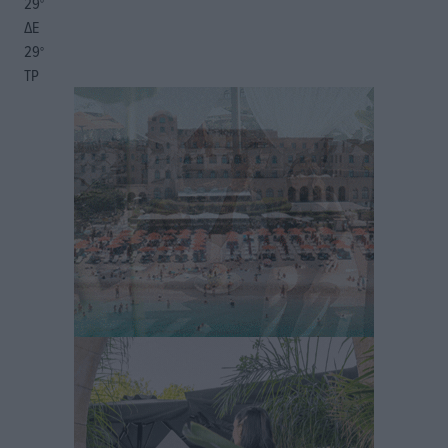
29
°
ΔΕ
29
°
ΤΡ