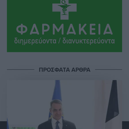
ΠΑΜΕ ΣΤΟΙΧΗΜΑ: Περισσότερα από 95 εκατομμύρια
ευρώ σε κέρδη μοίρασε τον Ιούλιο
Αθλητικά
•
πριν 10 ώρες
Ολοκλήρωση του έργου αναβάθμισης των
υποδομών του Νεστορίδειου Μελάθρου
Τοπικές Ειδήσεις
•
πριν 10 ώρες
ΠΡΟΣΦΑΤΑ ΑΡΘΡΑ
Γ.Σ. Διαγόρας: Στα «κυανέρυθρα» ο Janni Pembe
Αθλητικά
•
πριν 11 ώρες
Σύλληψη 21χρονου για ναρκωτικά στη Ρόδο
Τοπικές Ειδήσεις
•
πριν 12 ώρες
Με 13,1% κάλυψη εργαζομένων από συλλογικές
συμβάσεις, η Ελλάδα στον “πάτο” της ΕΕ