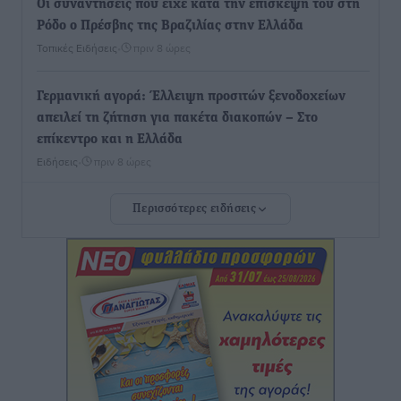
Οι συναντήσεις που είχε κατά την επίσκεψη του στη
Ρόδο ο Πρέσβης της Βραζιλίας στην Ελλάδα
Τοπικές Ειδήσεις
•
πριν 8 ώρες
Γερμανική αγορά: Έλλειψη προσιτών ξενοδοχείων
απειλεί τη ζήτηση για πακέτα διακοπών – Στο
επίκεντρο και η Ελλάδα
Ειδήσεις
•
πριν 8 ώρες
Περισσότερες ειδήσεις
Νέο ξενοδοχείο στη Ρόδο για την H Hotels –
Χατζηλαζάρου – Προχωρά καινούργιο ξενοδοχείο
στην Κω
Τοπικές Ειδήσεις
•
πριν 8 ώρες
Αυτοκίνητο μπήκε παράνομα σε μονόδρομο στο
Μαστιχάρι – Αναποδογύρισε όχημα με μητέρα και
5χρονο παιδί
Τοπικές Ειδήσεις
•
πριν 9 ώρες