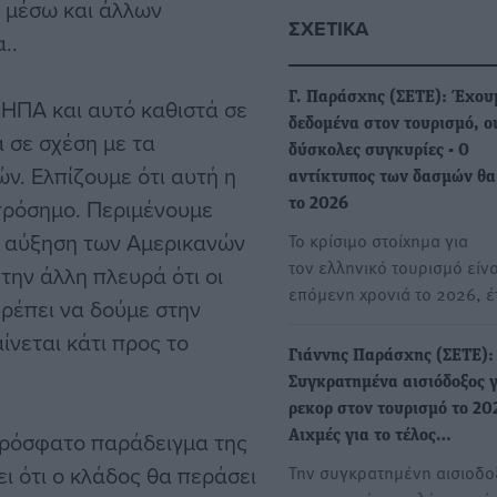
 μέσω και άλλων
ΣΧΕΤΙΚΆ
..
Γ. Παράσχης (ΣΕΤΕ): Έχου
 ΗΠΑ και αυτό καθιστά σε
δεδομένα στον τουρισμό, ο
 σε σχέση με τα
δύσκολες συγκυρίες - Ο
ν. Ελπίζουμε ότι αυτή η
αντίκτυπος των δασμών θα
 πρόσημο. Περιμένουμε
το 2026
ν, αύξηση των Αμερικανών
Το κρίσιμο στοίχημα για
τον ελληνικό τουρισμό είνα
την άλλη πλευρά ότι οι
επόμενη χρονιά το 2026, 
Πρέπει να δούμε στην
νεται κάτι προς το
Γιάννης Παράσχης (ΣΕΤΕ):
Συγκρατημένα αισιόδοξος γ
ρεκορ στον τουρισμό το 20
πρόσφατο παράδειγμα της
Αιχμές για το τέλος…
ι ότι ο κλάδος θα περάσει
Την συγκρατημένη αισιοδο