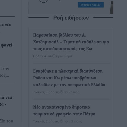
Ροή ειδήσεων
με νέα
ι
Παρουσίαση βιβλίου του Α.
Χατζημιχαήλ – Τιμητική εκδήλωση για
 φανεί
τους αυτοδιοικητικούς της Κω
Πολιτιστικά
•
πριν 1 ώρα
ι την
Εγκρίθηκε η ηλεκτρική διασύνδεση
έτος…
Ρόδου και Κω μέσω υποβρύχιων
καλωδίων με την ηπειρωτική Ελλάδα
Τοπικές Ειδήσεις
•
πριν 1 ώρα
ια νέα
24 -
Νέο ανακαινισμένο δημοτικό
τουριστικό γραφείο στην Πάτμο
ξία του
Τοπικές Ειδήσεις
•
πριν 2 ώρες