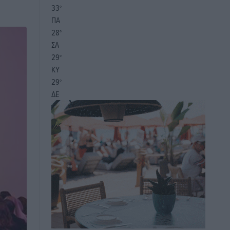
33
°
ΠΑ
28
°
ΣΑ
29
°
ΚΥ
29
°
ΔΕ