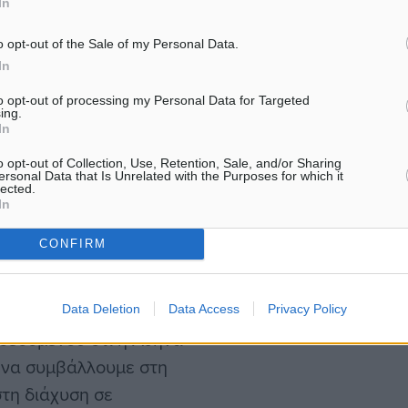
In
από 200 κορυφαίους
αι σήμερα 8 Απριλίου,
o opt-out of the Sale of my Personal Data.
αρών» επίσης έδωσαν ο
In
έδρος της AEGEAN κ.
to opt-out of processing my Personal Data for Targeted
ing.
λος της Αναπτυξιακής
In
o opt-out of Collection, Use, Retention, Sale, and/or Sharing
ersonal Data that Is Unrelated with the Purposes for which it
lected.
, ανέφερε ότι η
In
είναι αυτή που έχει φέρει
CONFIRM
αγράφονται μέχρι τώρα για
περιοχή της Αττικής». Ο
ι γεωγραφικής διάχυση είτε
Data Deletion
Data Access
Privacy Policy
 δεδομένου ότι η Αθήνα
ε να συμβάλλουμε στη
στη διάχυση σε