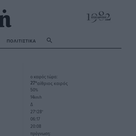
ΠΟΛΙΤΙΣΤΙΚΆ
o καιρός τώρα:
αίθριος καιρός
27
°
50
%
14
km/h
Δ
27
28
°/
°
06:17
20:08
πρόγνωση: