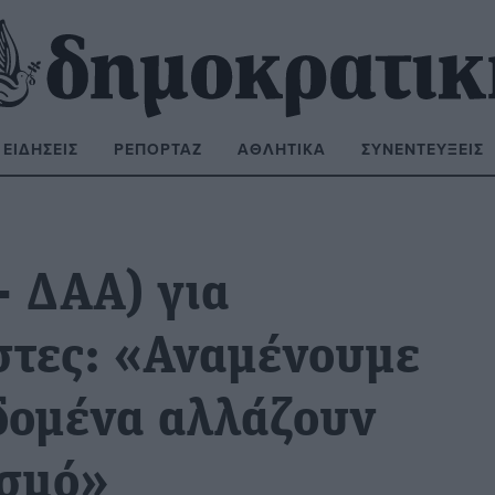
ΕΙΔΉΣΕΙΣ
ΡΕΠΟΡΤΆΖ
ΑΘΛΗΤΙΚΆ
ΣΥΝΕΝΤΕΎΞΕΙΣ
ΝΑΖΉΤΗΣΗ:
- ΔΑΑ) για
στες: «Αναμένουμε
δομένα αλλάζουν
ισμό»