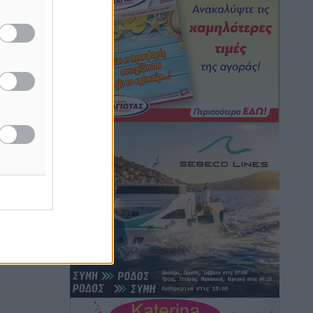
μονόδρομο στο Μαστιχάρι –
Αναποδογύρισε όχημα με μητέρα και
5χρονο παιδί
Τοπικές Ειδήσεις
•
πριν 3 ώρες
“Η Ευρώπη αντιμετώπιζε το
προσφυγικό σαν ταινία τρόμου” – Η
συγκλονιστική μαρτυρία της Χαρούλας
Γιασιράνη στον RV για τα γεγονότα που
οδήγησαν στο Σύμφωνο της Λέρου
Τοπικές Ειδήσεις
•
πριν 3 ώρες
Συναυλία με τον Γιάννη Κότσιρα στις
21 Αυγούστου
Πολιτιστικά
•
πριν 3 ώρες
Έκτακτη συνεδρίαση της Δημοτικής
Επιτροπής Ρόδου αύριο Παρασκευή 7