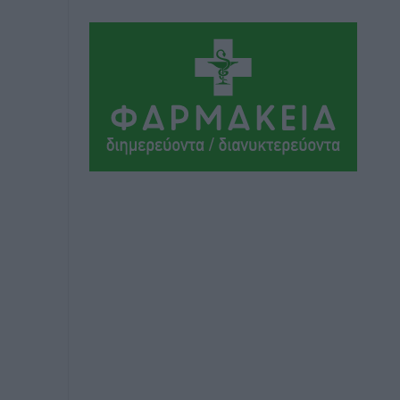
Εθνικός Αρχίπολης: Μεγάλο βήμα
προόδου η ίδρυση Ακαδημίας
Αθλητικά
•
πριν 4 ώρες
Ιππότες: Με το βλέμμα στραμμένο στο
μέλλον
Αθλητικά
•
πριν 4 ώρες
ΠΑΜΕ ΣΤΟΙΧΗΜΑ: Περισσότερα από 95
εκατομμύρια ευρώ σε κέρδη μοίρασε
τον Ιούλιο
Αθλητικά
•
πριν 4 ώρες
Ολοκλήρωση του έργου αναβάθμισης
των υποδομών του Νεστορίδειου
Μελάθρου
Τοπικές Ειδήσεις
•
πριν 5 ώρες