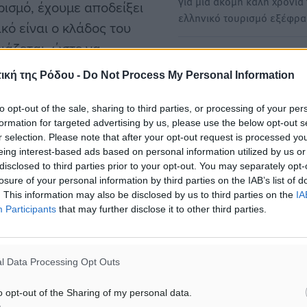
για μια ακόμη καλή χρονιά 
ρισμό, έχουμε αποδείξει
ελληνικό τουρισμό εξέφρ
κό είναι ο κλάδος του
ιάζεται, ώστε να
Παράσχης (ΣΕΤΕ): Σημαντ
αύξηση των εσόδων του
ική της Ρόδου -
Do Not Process My Personal Information
τουρισμού το 2023
 το άνοιγμα των
to opt-out of the sale, sharing to third parties, or processing of your per
Για την επιτυχημένη πορεία
formation for targeted advertising by us, please use the below opt-out s
τους στόχους του τουριστι
ας με αύξηση που θα
r selection. Please note that after your opt-out request is processed y
κλάδου μίλησε, μεταξύ…
σταθμιστικά. «Το να λέει
eing interest-based ads based on personal information utilized by us or
disclosed to third parties prior to your opt-out. You may separately opt-
ι σαν να φοράει… ροζ
losure of your personal information by third parties on the IAB’s list of
Ραγδαία άνοδος σε ζήτηση 
υνέχεια του εμπορικού
. This information may also be disclosed by us to third parties on the
IA
ταξίδια από Αμερικανούς τ
η πλευρά του Ατλαντικού
Participants
that may further disclose it to other third parties.
Τα ταξίδια αναψυχής παρέ
ιδιαίτερα δημοφιλή και το 
μια τάση που θα συνεχιστε
l Data Processing Opt Outs
εκδήλωση του This is
κή διοργάνωση της πόλης,
o opt-out of the Sharing of my personal data.