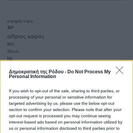
o καιρός τώρα:
30
°
αίθριος καιρός
86
%
10
km/h
ΝΔ
29
30
°/
°
06:18
Δημοκρατική της Ρόδου -
Do Not Process My
Personal Information
20:06
πρόγνωση:
If you wish to opt-out of the sale, sharing to third parties, or
31
°
processing of your personal or sensitive information for
ΚΥ
targeted advertising by us, please use the below opt-out
29
°
section to confirm your selection. Please note that after your
ΔΕ
opt-out request is processed you may continue seeing
30
interest-based ads based on personal information utilized by
°
us or personal information disclosed to third parties prior to
ΤΡ