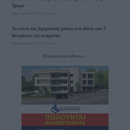
Τραμπ
Δημο-Κρίσεις
•
πριν 5 ώρες
Το στενό της Κρεμαστής μπήκε στη λίστα των 7
θαυμάτων της αναμονής
Δημο-Κρίσεις
•
πριν 5 ώρες
Περισσότερες ειδήσεις
ΣΕΤΕ: Σημαντική θεσμική εξέλιξη η ΚΥΑ για το ΕΧΠ
για τον τουρισμό
Ειδήσεις
•
πριν 6 ώρες
Γ. Χατζημάρκος: “Δύο μεγάλες δεσμεύσεις
Γεωργιάδη” – Κίνητρα για τους γιατρούς των νησιών
και συνεργασία Ρόδου με το Αττικόν για το
Ακτινοθεραπευτικό
Τοπικές Ειδήσεις
•
πριν 6 ώρες