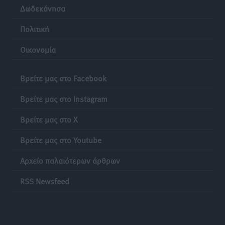
Δωδεκάνησα
Άμεσα μέτρα για την ενίσχυση του Νοσοκομείου
Ρόδου και αντιμετώπιση των ελλείψεων προσωπικού
Πολιτική
ανακοίνωσε ο Άδωνις Γεωργιάδης
Οικονομία
Τοπικές Ειδήσεις
•
πριν 24 ώρες
Βρείτε μας στο Facebook
Βρείτε μας στο Instagram
Βρείτε μας στο X
Βρείτε μας στο Youtube
Αρχείο παλαιότερων άρθρων
RSS Newsfeed