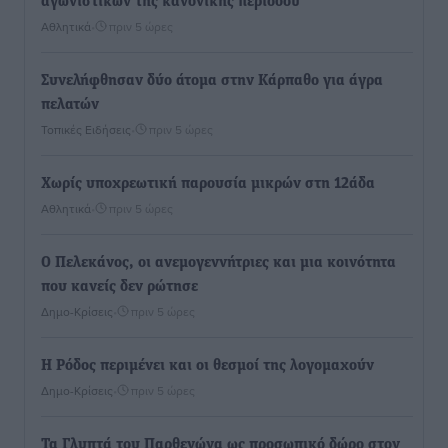
αγωνιστικών της κανονικής περιόδου
Αθλητικά
•
πριν 5 ώρες
Συνελήφθησαν δύο άτομα στην Κάρπαθο για άγρα
πελατών
Τοπικές Ειδήσεις
•
πριν 5 ώρες
Χωρίς υποχρεωτική παρουσία μικρών στη 12άδα
Αθλητικά
•
πριν 5 ώρες
Ο Πελεκάνος, οι ανεμογεννήτριες και μια κοινότητα
που κανείς δεν ρώτησε
Δημο-Κρίσεις
•
πριν 5 ώρες
Η Ρόδος περιμένει και οι θεσμοί της λογομαχούν
Δημο-Κρίσεις
•
πριν 5 ώρες
Τα Γλυπτά του Παρθενώνα ως προσωπικό δώρο στον