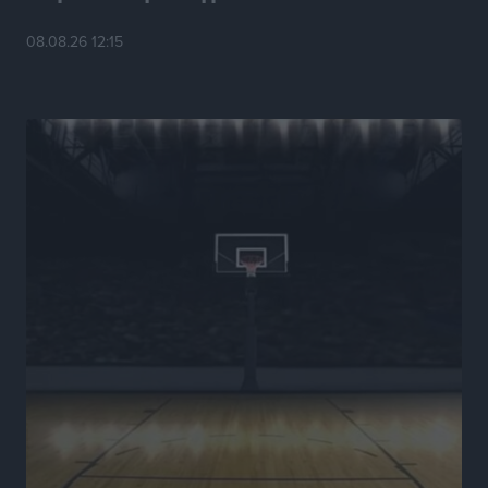
με αφορμή το Ειδικό Χωροταξικό Πλαίσιο για τον
Τουρισμό
08.08.26 12:15
Τοπικές Ειδήσεις
•
πριν 8 ώρες
Νέα εποχή για το Νοσοκομείο Ρόδου: Έργα υποδομής,
ακτινοθεραπευτικό κέντρο και νέα μέτρα για τη
στελέχωση
Τοπικές Ειδήσεις
•
πριν 9 ώρες
Στη Δημοτική Επιτροπή η Ροδιακή Έπαυλη και το
Δίκτυο ΑμεΑ στη Μεσαιωνική Πόλη
Ρεπορτάζ
•
πριν 9 ώρες
Προσωρινά κρατούμενος ο 59χρονος που συνελήφθη
με περισσότερο από 1,3 κιλό κοκαΐνης στη Ρόδο
Τοπικές Ειδήσεις
•
πριν 9 ώρες
Δεκατέσσερα ονόματα στο τραπέζι για το ψηφοδέλτιο