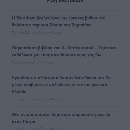
Η Meridiam ξεκλειδώνει τις έρευνες βυθού στη
θαλάσσια περιοχή Κάσου και Καρπάθου
Τοπικές Ειδήσεις
•
πριν 9 ώρες
Παρουσίαση βιβλίου του Α. Χατζημιχαήλ – Τιμητική
εκδήλωση για τους αυτοδιοικητικούς της Κω
Πολιτιστικά
•
πριν 11 ώρες
Εγκρίθηκε η ηλεκτρική διασύνδεση Ρόδου και Κω
μέσω υποβρύχιων καλωδίων με την ηπειρωτική
Ελλάδα
Τοπικές Ειδήσεις
•
πριν 11 ώρες
Νέο ανακαινισμένο δημοτικό τουριστικό γραφείο
στην Πάτμο
Τοπικές Ειδήσεις
•
πριν 12 ώρες