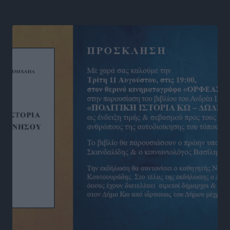
Αθλητικά
•
πριν 17 ώρες
Νέες ταυτότητες: Ποιοι πρέπει να τις αλλάξουν άμεσα
και ποιοι όχι
Ειδήσεις
•
πριν 17 ώρες
Στον Ιπποκράτη η Μαρία Βλάχου
Αθλητικά
•
πριν 17 ώρες
Οικονομική ενίσχυση για συντήρηση στο κλειστό της
Καρπάθου
Αθλητικά
•
πριν 17 ώρες
Στάθης Αντωνάς: Ένα βήμα πριν από επαγγελματικό
συμβόλαιο πυγμαχίας με MTGP και BXGP για Ευρώπη
και Αυστραλία
Αθλητικά
•
πριν 17 ώρες