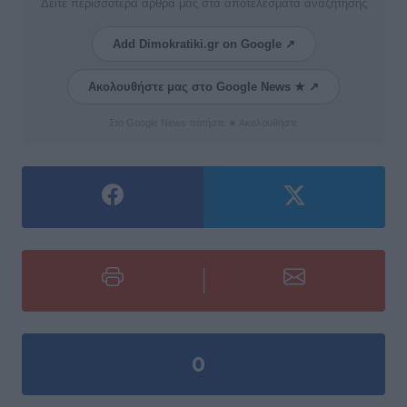
Δείτε περισσότερα άρθρα μας στα αποτελέσματα αναζήτησης
Add Dimokratiki.gr on Google ↗
Ακολουθήστε μας στο Google News ★ ↗
Στο Google News πατήστε ★ Ακολουθήστε
0