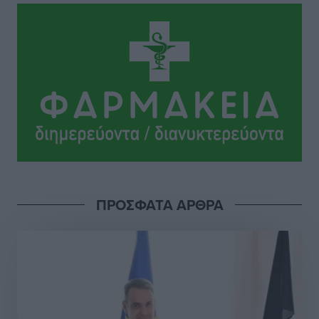
Ιππότες: Με το βλέμμα στραμμένο στο μέλλον
Αθλητικά
•
πριν 14 ώρες
ΠΑΜΕ ΣΤΟΙΧΗΜΑ: Περισσότερα από 95 εκατομμύρια
ευρώ σε κέρδη μοίρασε τον Ιούλιο
Αθλητικά
•
πριν 14 ώρες
Ολοκλήρωση του έργου αναβάθμισης των
υποδομών του Νεστορίδειου Μελάθρου
Τοπικές Ειδήσεις
•
πριν 14 ώρες
ΠΡΟΣΦΑΤΑ ΑΡΘΡΑ
Γ.Σ. Διαγόρας: Στα «κυανέρυθρα» ο Janni Pembe
Αθλητικά
•
πριν 16 ώρες
Σύλληψη 21χρονου για ναρκωτικά στη Ρόδο
Τοπικές Ειδήσεις
•
πριν 16 ώρες