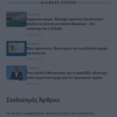
ΔΙΑΒΑΣΕ ΕΠΙΣΗΣ
ΕΙΔΉΣΕΙΣ
Γερμανική αγορά: Έλλειψη προσιτών ξενοδοχείων
απειλεί τη ζήτηση για πακέτα διακοπών – Στο
επίκεντρο και η Ελλάδα
06.08.26 · 17:42
ΕΙΔΉΣΕΙΣ
Νέες ταυτότητες: Ποιοι πρέπει να τις αλλάξουν άμεσα
και ποιοι όχι
06.08.26 · 13:25
ΕΙΔΉΣΕΙΣ
Στην ΑΑΔΕ ο Μητσοτάκης για το myAGRO: «Είναι μια
πολύ σημαντική ημέρα για τον πρωτογενή τομέα»
06.08.26 · 11:37
Σχολιασμός Άρθρου
Τα σχόλια εκφράζουν αποκλειστικά τον εκάστοτε