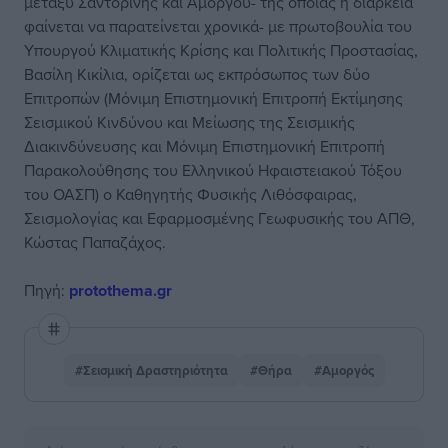
μεταξύ Σαντορίνης και Αμοργού- της οποίας η διάρκεια
φαίνεται να παρατείνεται χρονικά- με πρωτοβουλία του
Υπουργού Κλιματικής Κρίσης και Πολιτικής Προστασίας,
Βασίλη Κικίλια, ορίζεται ως εκπρόσωπος των δύο
Επιτροπών (Μόνιμη Eπιστημονική Eπιτροπή Εκτίμησης
Σεισμικού Κινδύνου και Μείωσης της Σεισμικής
Διακινδύνευσης και Μόνιμη Επιστημονική Επιτροπή
Παρακολούθησης του Ελληνικού Ηφαιστειακού Τόξου
του ΟΑΣΠ) ο Καθηγητής Φυσικής Λιθόσφαιρας,
Σεισμολογίας και Εφαρμοσμένης Γεωφυσικής του ΑΠΘ,
Κώστας Παπαζάχος.
Πηγή:
protothema.gr
#Σεισμική Δραστηριότητα
#Θήρα
#Αμοργός