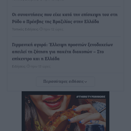
Οι συναντήσεις που είχε κατά την επίσκεψη του στη
Ρόδο ο Πρέσβης της Βραζιλίας στην Ελλάδα
Τοπικές Ειδήσεις
•
πριν 12 ώρες
Γερμανική αγορά: Έλλειψη προσιτών ξενοδοχείων
απειλεί τη ζήτηση για πακέτα διακοπών – Στο
επίκεντρο και η Ελλάδα
Ειδήσεις
•
πριν 13 ώρες
Περισσότερες ειδήσεις
Νέο ξενοδοχείο στη Ρόδο για την H Hotels –
Χατζηλαζάρου – Προχωρά καινούργιο ξενοδοχείο
στην Κω
Τοπικές Ειδήσεις
•
πριν 13 ώρες
Αυτοκίνητο μπήκε παράνομα σε μονόδρομο στο
Μαστιχάρι – Αναποδογύρισε όχημα με μητέρα και