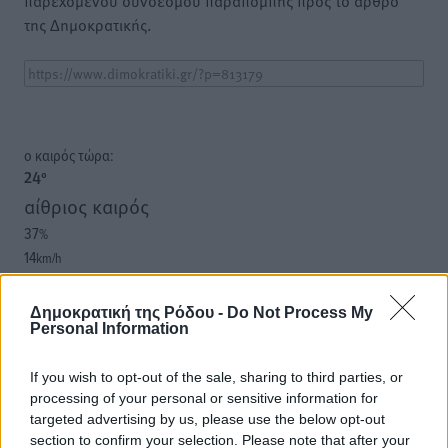
παρεχόμενου συνδέσμου παραπομπής προς το άρθρο
της Δημοκρατικής.
o καιρός τώρα:
24
°
αίθριος καιρός
37
%
14
km/h
Δ-ΝΔ
25
27
°/
°
Δημοκρατική της Ρόδου -
Do Not Process My
06:18
Personal Information
20:07
πρόγνωση:
If you wish to opt-out of the sale, sharing to third parties, or
processing of your personal or sensitive information for
31
°
targeted advertising by us, please use the below opt-out
ΣΑ
section to confirm your selection. Please note that after your