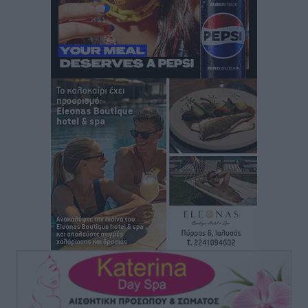
5χρονο παιδί
Τοπικές Ειδήσεις
•
πριν 13 ώρες
“Η Ευρώπη αντιμετώπιζε το προσφυγικό σαν ταινία
τρόμου” – Η συγκλονιστική μαρτυρία της Χαρούλας
Γιασιράνη στον RV για τα γεγονότα που οδήγησαν στο
Σύμφωνο της Λέρου
Τοπικές Ειδήσεις
•
πριν 13 ώρες
Συναυλία με τον Γιάννη Κότσιρα στις 21 Αυγούστου
Πολιτιστικά
•
πριν 13 ώρες
Έκτακτη συνεδρίαση της Δημοτικής Επιτροπής Ρόδου
αύριο Παρασκευή 7 Αυγούστου
Τοπικές Ειδήσεις
•
πριν 13 ώρες
ΑΕΡΑ: Δεν σταματάει να ενισχύεται, νέο απόκτημα ο
Μητρόπουλος