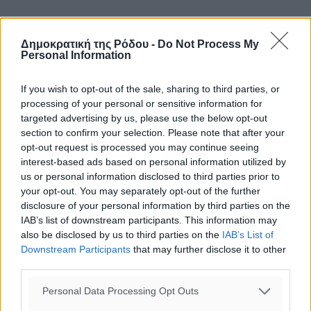
Γ’ ΟΜΙΛΟΣ
Δημοκρατική της Ρόδου -
Do Not Process My
Personal Information
ΚΑΠΝΟ (4-0)
If you wish to opt-out of the sale, sharing to third parties, or
Pop Out (3-1)
processing of your personal or sensitive information for
targeted advertising by us, please use the below opt-out
Bricklayers (2-2)
section to confirm your selection. Please note that after your
opt-out request is processed you may continue seeing
Old School (1-3)
interest-based ads based on personal information utilized by
us or personal information disclosed to third parties prior to
your opt-out. You may separately opt-out of the further
Elite (0-4)
disclosure of your personal information by third parties on the
IAB’s list of downstream participants. This information may
1η Αγωνιστική
also be disclosed by us to third parties on the
IAB’s List of
Downstream Participants
that may further disclose it to other
Old School-Καπνό: 19-21
third parties.
Διαιτητής: Στέλιος Βιτζηλαίος
Personal Data Processing Opt Outs