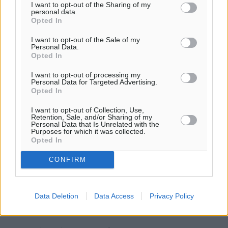
I want to opt-out of the Sharing of my
Old School: Δασκαλάκης 8, Γιαννακίδης 8,
personal data.
Opted In
Σαντιμπαντάκης 3, Σίτιτς
I want to opt-out of the Sale of my
Καπνό: Φυλτζανίδης 5, Πρέντιτς, Τριανταφύλλου 12,
Personal Data.
Opted In
Καλαθενός, Μιχαλάκης 4
I want to opt-out of processing my
Personal Data for Targeted Advertising.
Pop Out-Elite: 19-15
Opted In
Διαιτητής: Στέλιος Βιτζηλαίος
I want to opt-out of Collection, Use,
Retention, Sale, and/or Sharing of my
Personal Data that Is Unrelated with the
Purposes for which it was collected.
Pop Out: Φουντουλάκης 9, Τσέτσιλας 3, Αρφαράς 7
Opted In
Elite: Θεοδωρής 6, Κιόττου 4, Καλογήρου 5
CONFIRM
2η Αγωνιστική
Data Deletion
Data Access
Privacy Policy
Bricklayers-Καπνό: 11-23