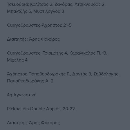
Τσεκούρια: Κολίτσας 2, Ζαγόρας, Ατσικνούδας 2,
Μπαλτζής 6, Μυστίλογλου 3
Curryοθραύστες-Άχρηστοι: 21-5
Διαιτητής: Άρης Φάκαρος
Curryοθραύστες: Τσιαμάτης 4, Καρανικόλας Π. 13,
Μιχελής 4
Άχρηστοι: Παπαθεοδωράκης Ρ., Δοντάς 3, Σεβδαλάκης,
Παπαθεοδωράκης Α. 2
4η Αγωνιστική
Pickballers-Double Apples: 20-22
Διαιτητής: Άρης Φάκαρος