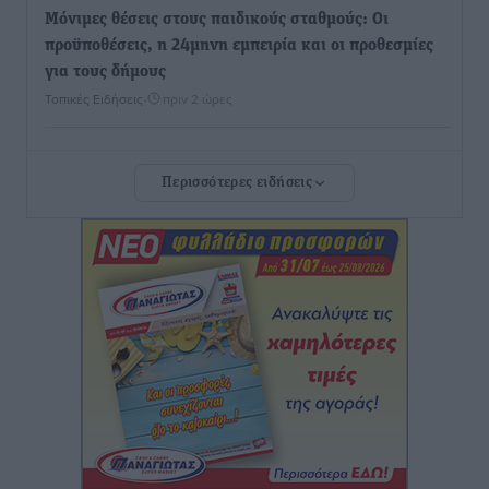
Μόνιμες θέσεις στους παιδικούς σταθμούς: Οι
προϋποθέσεις, η 24μηνη εμπειρία και οι προθεσμίες
για τους δήμους
Τοπικές Ειδήσεις
•
πριν 2 ώρες
Δεύτερη πηγή εισοδήματος για τους επαγγελματίες
Περισσότερες ειδήσεις
ψαράδες ο αλιευτικός τουρισμός
Ειδήσεις
•
πριν 2 ώρες
Ακαθάριστα οικόπεδα: Τι γίνεται όταν ο ιδιοκτήτης
δεν τα καθαρίσει – Πώς κινούνται δήμοι και ΠΣ,
ποιος πληρώνει τον λογαριασμό
Τοπικές Ειδήσεις
•
πριν 2 ώρες
Πού κινούνται οι κρατήσεις last minute σε Ελλάδα
από Γερμανούς
Ειδήσεις
•
πριν 2 ώρες