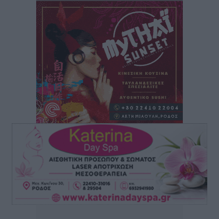
Οδηγός στη Ρόδο τράκαρε σταθμευμένο αυτοκίνητο,
παρέσυρε 72χρονο και διέφυγε
Τοπικές Ειδήσεις
•
πριν 3 ώρες
Το νέο Ειδικό Χωροταξικό για τον Τουρισμό
ξανασχεδιάζει τον επενδυτικό χάρτη της Ρόδου
Τοπικές Ειδήσεις
•
πριν 4 ώρες
Γιάννης Βασιλάκης: «Η Πρωτοβάθμια Φροντίδα
Υγείας πρέπει να φτάνει σε κάθε γωνιά – Ενισχύουμε
τις δομές, δεν τις αποδυναμώνουμε»
Συνεντεύξεις
•
πριν 4 ώρες
Ιδρυμα Ωνάση: Το όραμα πίσω από τα δύο νέα
σχολεία της Ρόδου
Συνεντεύξεις
•
πριν 4 ώρες