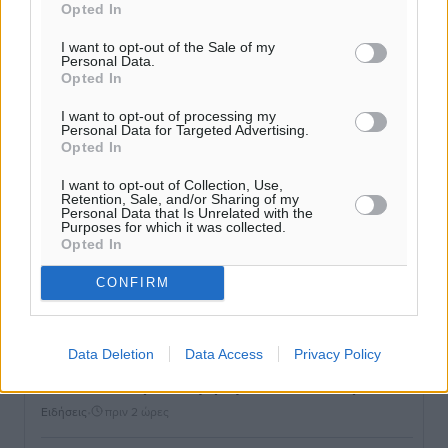
Opted In
I want to opt-out of the Sale of my
Καιρός: Επιμένουν οι υψηλές θερμοκρασίες – Ισχυρά
Personal Data.
Opted In
μελτέμια έως 9 μποφόρ, σε «Red Code» 6 περιοχές
Τοπικές Ειδήσεις
•
πριν 1 ώρα
I want to opt-out of processing my
Personal Data for Targeted Advertising.
Opted In
Τα φοιτητικά ενοίκια «τινάζουν στον αέρα» τους
οικογενειακούς προϋπολογισμούς
I want to opt-out of Collection, Use,
Retention, Sale, and/or Sharing of my
Ειδήσεις
•
πριν 1 ώρα
Personal Data that Is Unrelated with the
Purposes for which it was collected.
Opted In
Δύο νέοι ξενώνες παραδόθηκαν στις Ένοπλες
CONFIRM
Δυνάμεις στη νήσο Ρω
Τοπικές Ειδήσεις
•
πριν 2 ώρες
Data Deletion
Data Access
Privacy Policy
Συνεχίζεται η έξοδος του Αυγούστου – Πάνω από
34.000 αναχωρούν σήμερα μόνο από τον Πειραιά
Ειδήσεις
•
πριν 2 ώρες