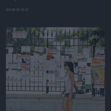
Τοπικές Ειδήσεις
•
πριν 18 ώρες
09.08.26 10:31
Ευ. Τουρνάς: Απέναντι σε ακραία καιρικά φαινόμενα
δεν υπάρχουν περιθώρια εφησυχασμού
Ειδήσεις
•
πριν 18 ώρες
Στον Άγιο Νικόλαο Χάλκης ανοίγει ξανά το
ανανεωμένο εκκλησιαστικό μουσείο από τη Λέσχη
Lions Χάλκης
Τοπικές Ειδήσεις
•
πριν 18 ώρες
Ρόδος: «Βουλιάζει» από τουρίστες – Πάνω από 1 εκατ.
επιβάτες και 55 κρουαζιερόπλοια
Τοπικές Ειδήσεις
•
πριν 18 ώρες
Γ’ Εθνική Κατηγορία: Οι ημερομηνίες των
αγωνιστικών της κανονικής περιόδου