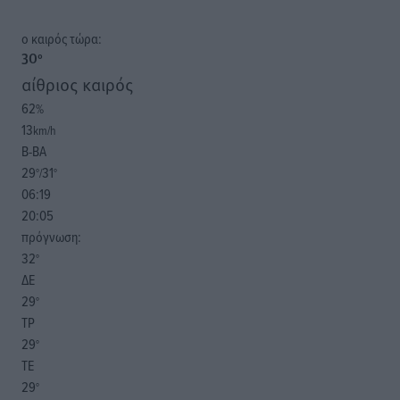
o καιρός τώρα:
30
°
αίθριος καιρός
62
%
13
km/h
Β-ΒΑ
29
31
°/
°
06:19
20:05
πρόγνωση:
32
°
ΔΕ
29
°
ΤΡ
29
°
ΤΕ
29
°