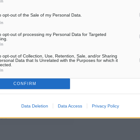
In
ντηση για να γνωρίσουμε
o opt-out of the Sale of my Personal Data.
In
ο είναι ελεύθερη
to opt-out of processing my Personal Data for Targeted
ing.
In
o opt-out of Collection, Use, Retention, Sale, and/or Sharing
ersonal Data that Is Unrelated with the Purposes for which it
ράδοση
lected.
In
CONFIRM
ματα αναζήτησης
ε μας στο Google News ★ ↗
Data Deletion
Data Access
Privacy Policy
ήστε