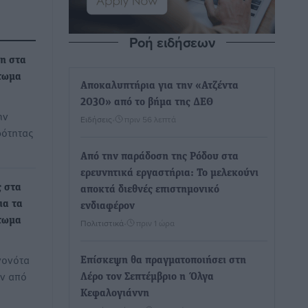
Ροή ειδήσεων
η στα
τωμα
Αποκαλυπτήρια για την «Ατζέντα
2030» από το βήμα της ΔΕΘ
ην
Ειδήσεις
•
πριν 56 λεπτά
φότητας
Από την παράδοση της Ρόδου στα
ερευνητικά εργαστήρια: Το μελεκούνι
ς στα
αποκτά διεθνές επιστημονικό
ια τα
ενδιαφέρον
τωμα
Πολιτιστικά
•
πριν 1 ώρα
γονότα
Επίσκεψη θα πραγματοποιήσει στη
ων από
Λέρο τον Σεπτέμβριο η Όλγα
Κεφαλογιάννη