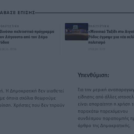
ΙΑΒΑΣΕ ΕΠΙΣΗΣ
ΠΟΛΙΤΙΣΤΙΚΆ
ΠΟΛΙΤΙΣΤΙΚΆ
Πλούσιο πολιτιστικό πρόγραμμα
«Μουσικό Ταξίδι στο Αιγαί
τον Αύγουστο από τον Δήμο
Ρόδος έγραψε μια νέα σελί
Ρόδου
πολιτισμό
8.08.26 · 10:59
07.08.26 · 17:45
Υπενθύμιση:
Για την μερική αναπαραγωγ
ή. Η Δημοκρατική δεν υιοθετεί
είδησης από άλλες ιστοσελ
υμε όποια σχόλια θεωρούμε
είναι απαραίτητη η χρήση 
οίηση. Χρήστες που δεν τηρούν
παρακάτω παρεχόμενου
συνδέσμου παραπομπής πρ
άρθρο της Δημοκρατικής.