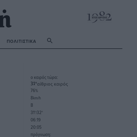
ΠΟΛΙΤΙΣΤΙΚΆ
o καιρός τώρα:
αίθριος καιρός
31
°
76
%
8
km/h
Β
31
32
°/
°
06:19
20:05
πρόγνωση: