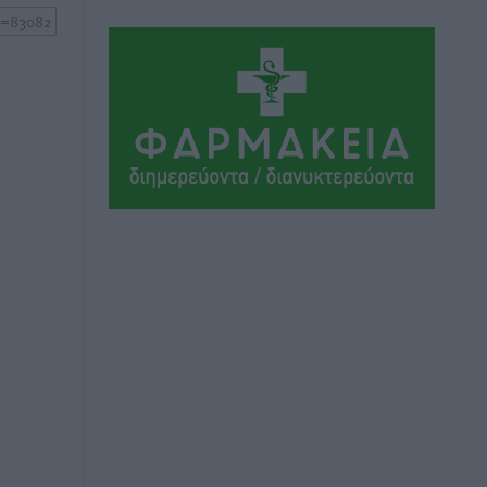
Τοπικές Ειδήσεις
•
πριν 5 ώρες
Ακαθάριστα οικόπεδα: Τι γίνεται όταν
ο ιδιοκτήτης δεν τα καθαρίσει – Πώς
κινούνται δήμοι και ΠΣ, ποιος
πληρώνει τον λογαριασμό
Τοπικές Ειδήσεις
•
πριν 5 ώρες
Πού κινούνται οι κρατήσεις last
minute σε Ελλάδα από Γερμανούς
Ειδήσεις
•
πριν 5 ώρες
Οδηγός στη Ρόδο τράκαρε σταθμευμένο
αυτοκίνητο, παρέσυρε 72χρονο και
διέφυγε
Τοπικές Ειδήσεις
•
πριν 5 ώρες
Το νέο Ειδικό Χωροταξικό για τον