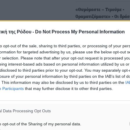
«Θυμόμαστε – Τιμούμε -
Οραματιζόμαστε» - Οι δράσ
οι τιμητικές εκδηλώσεις γι
νη Δερέμπεη, Κάρολος
200 χρόνια από το…
ική της Ρόδου -
Do Not Process My Personal Information
Στις δράσεις και στις τιμητι
to opt-out of the sale, sharing to third parties, or processing of your per
εκδηλώσεις για τα 200 χρό
formation for targeted advertising by us, please use the below opt-out s
το Ολοκαύτωμα του…
ύρης Καραγκιουλές, Ηλίας
r selection. Please note that after your opt-out request is processed y
απλαδάκης
eing interest-based ads based on personal information utilized by us or
disclosed to third parties prior to your opt-out. You may separately opt-
Τριήμερο εκδηλώσεων για 
losure of your personal information by third parties on the IAB’s list of
χρόνια από το Ολοκαύτωμα
ς Δωδεκανησιακών
. This information may also be disclosed by us to third parties on the
IA
Κάσου
ραγκούλης
Participants
that may further disclose it to other third parties.
Ο Δήμαρχος της Ηρωικής 
Κάσου στο πλαίσιο των
Μαλανδρή με κείμενο του
εκδηλώσεων για την…
l Data Processing Opt Outs
o opt-out of the Sharing of my personal data.