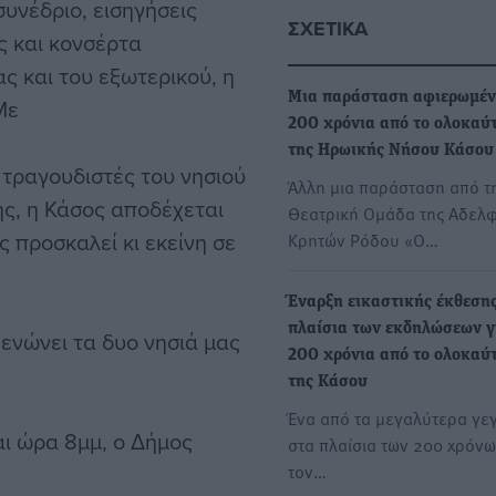
υνέδριο, εισηγήσεις
ΣΧΕΤΙΚΆ
ς και κονσέρτα
ς και του εξωτερικού, η
Μια παράσταση αφιερωμέν
Με
200 χρόνια από το ολοκαύ
της Ηρωικής Νήσου Κάσου
τραγουδιστές του νησιού
Άλλη μια παράσταση από τ
ς, η Κάσος αποδέχεται
Θεατρική Ομάδα της Αδελ
ς προσκαλεί κι εκείνη σε
Κρητών Ρόδου «Ο…
Έναρξη εικαστικής έκθεση
πλαίσια των εκδηλώσεων γ
ενώνει τα δυο νησιά μας
200 χρόνια από το ολοκαύ
της Κάσου
Ένα από τα μεγαλύτερα γε
ι ώρα 8μμ, ο Δήμος
στα πλαίσια των 200 χρόν
τον…