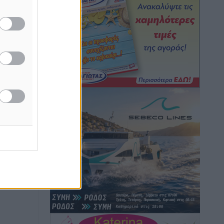
Καιρός: Επιμένουν οι υψηλές
θερμοκρασίες – Ισχυρά μελτέμια έως 9
μποφόρ, σε «Red Code» 6 περιοχές
Τοπικές Ειδήσεις
•
πριν 4 ώρες
Τα φοιτητικά ενοίκια «τινάζουν στον
αέρα» τους οικογενειακούς
προϋπολογισμούς
Ειδήσεις
•
πριν 4 ώρες
Δύο νέοι ξενώνες παραδόθηκαν στις
Ένοπλες Δυνάμεις στη νήσο Ρω
Τοπικές Ειδήσεις
•
πριν 5 ώρες
Συνεχίζεται η έξοδος του Αυγούστου –
Πάνω από 34.000 αναχωρούν σήμερα
μόνο από τον Πειραιά