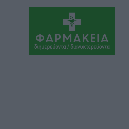
Κως στη διεθνή τουριστική αγορά
Τοπικές Ειδήσεις
•
πριν 2 ώρες
Δεν πέφτει καρφίτσα στα πανηγύρια!
Τοπικές Ειδήσεις
•
πριν 2 ώρες
Προσωρινά κρατούμενος παραμένει ο
44χρονος οδηγός του BMW μετά τη
συμπληρωματική απολογία του
ενώπιον του Ανακριτή
Ρεπορτάζ
•
πριν 2 ώρες
Στο Μονομελές Πρωτοδικείο Ρόδου
παραπέμφθηκε η υπόθεση της
γυναίκας που βρέθηκε παντρεμένη με 2
άνδρες χωρίς να το γνωρίζει
Ρεπορτάζ
•
πριν 2 ώρες