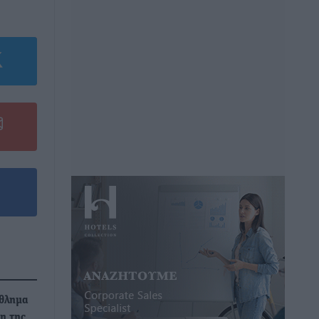
άθλημα
η της