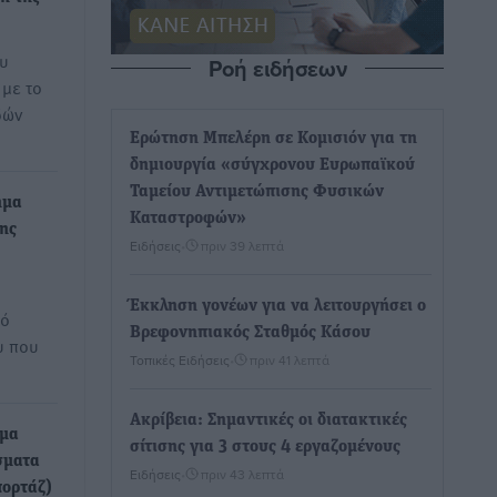
ου
Ροή ειδήσεων
 με το
δών
Ερώτηση Μπελέρη σε Κομισιόν για τη
δημιουργία «σύγχρονου Ευρωπαϊκού
Ταμείου Αντιμετώπισης Φυσικών
ημα
Καταστροφών»
ης
Ειδήσεις
•
πριν 39 λεπτά
Έκκληση γονέων για να λειτουργήσει ο
κό
Βρεφονηπιακός Σταθμός Κάσου
υ που
Τοπικές Ειδήσεις
•
πριν 41 λεπτά
Ακρίβεια: Σημαντικές οι διατακτικές
ημα
σίτισης για 3 στους 4 εργαζομένους
σματα
Ειδήσεις
•
πριν 43 λεπτά
ορτάζ)