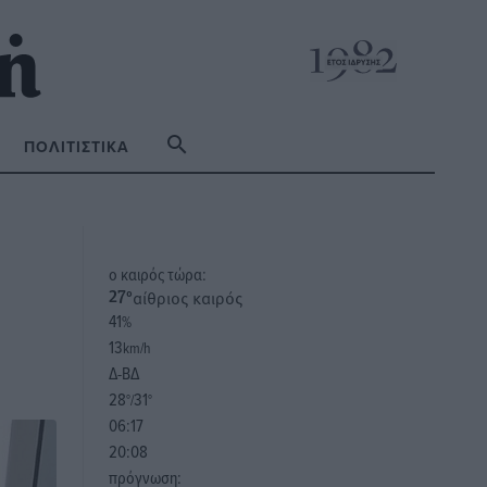
ΠΟΛΙΤΙΣΤΙΚΆ
o καιρός τώρα:
αίθριος καιρός
27
°
41
%
13
km/h
Δ-ΒΔ
28
31
°/
°
06:17
20:08
πρόγνωση: