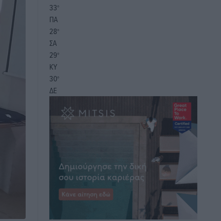
33
°
ΠΑ
28
°
ΣΑ
29
°
ΚΥ
30
°
ΔΕ