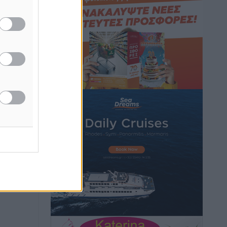
Ειδήσεις
•
πριν 49 λεπτά
Το εκλογικό ρολόι του Μαξίμου χτυπά
τέλη Μαΐου του 2027
Τοπικές Ειδήσεις
•
πριν 2 ώρες
ΦΟΔΣΑ Νοτίου Αιγαίου: «Δεν ζητάμε
ασυλία – ζητάμε θεσμική προστασία
της αυτοδιοίκησης»
Τοπικές Ειδήσεις
•
πριν 2 ώρες
Στη διαδικασία της απευθείας
διαπραγμάτευσης ο Δήμος Ρόδου για τη
ναυαγοσωστική κάλυψη των παραλιών
Τοπικές Ειδήσεις
•
πριν 2 ώρες
Στο Αυτόφωρο 47χρονος που φέρεται