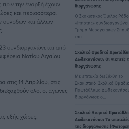
ς πριν την έναρξή έχουν
διοργάνωσης
ώρες και περισσότεροι
Ο Σκακιστικός Όμιλος Ρόδ
ν συνοδών και άλλων
«Ιππότης» συνδιοργανώνει
ς.
Τμήμα Μεσογειακών Σπου
του …
23 συνδιοργανώνεται από
Σχολικό Ομαδικό Πρωτάθλ
ριφέρεια Νοτίου Αιγαίου
Δωδεκανήσου: Οι νικητές τ
διοργάνωσης
Με επιτυχία διεξήχθη το
 στις 14 Απριλίου, στις
Σκακιστικό Σχολικό Ομαδι
 διεξαχθούν όλοι οι αγώνες
Πρωτάθλημα Δωδεκανήσο
διοργάνωσε ο…
Σχολικό Ατομικό Πρωτάθλ
ις εξής χώρες:
Δωδεκανήσου: Τα αποτελέ
της διοργάνωσης (Φωτορεπ