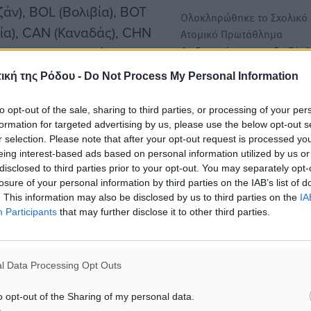
άν), BOL (Βολιβία), BOT
Ολοκληρώθηκε το Σχολικό
ία), CAN (Καναδάς), CHN
Ατομικό Πρωτάθλημα
Δωδεκανήσου που διεξήχθ
ύπρος), DEN (Δανία), ENG
Κυριακή 1/3 στην…
κορωσία), GEO (Γεωργία),
ική της Ρόδου -
Do Not Process My Personal Information
GUA (Γουατεμάλα), HAI
Σκάκι: Ολοκληρώθηκε το
to opt-out of the sale, sharing to third parties, or processing of your per
(Ινδονησία), IND (Ινδία),
Πρωτάθλημα του ΝΑΤΟ, ξε
formation for targeted advertising by us, please use the below opt-out s
A (Ιταλία), KAZ (Καζακστάν),
r selection. Please note that after your opt-out request is processed y
το Παγκόσμιο Πρωτάθλημα
α), NAM (Ναμίμπια), PER
eing interest-based ads based on personal information utilized by us or
Ερασιτεχνών
disclosed to third parties prior to your opt-out. You may separately opt-
U (Ρουμανία), RSA
Το νησί μας βρίσκεται στο
losure of your personal information by third parties on the IAB’s list of
επίκεντρο του σκακιστικού
ία), SRI (ΣριΛάνκα), SUI
. This information may also be disclosed by us to third parties on the
IA
κόσμου, καθώς η παγκόσμ
Participants
that may further disclose it to other third parties.
 (Ταιπέη) , TUN (Τυνησία),
α), USA (Ην.Πολιτ.
υέλα), ZIM (Ζιμπάμπουε).
l Data Processing Opt Outs
o opt-out of the Sharing of my personal data.
ρων με Ελβετικό Σύστημα