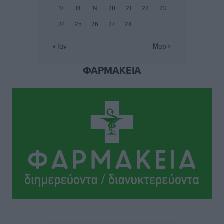
17
18
19
20
21
22
23
Ευρωπαϊκό Πρωτάθλημα Στίβου: Πότε αγωνίζονται η
24
25
26
27
28
Μαγκούλια, η Σπανουδάκη και ο Κριτούλης
Αθλητικά
•
πριν 3 ώρες
« Ιαν
Μαρ »
ΦΑΡΜΑΚΕΙΑ
Εθνική Παίδων: Ο Χριστοδούλου και η καλύτερη
φουρνιά των τελευταίων ετών
Αθλητικά
•
πριν 3 ώρες
Διαγόρας: Ανανέωσε ο Μιχάλης Χατζηγεωργίου
Αθλητικά
•
πριν 3 ώρες
ΔΕΑΣ Δάφνη Ρόδου: Η Ευαγγελία Τετράδη στο
τεχνικό επιτελείο
Αθλητικά
•
πριν 3 ώρες
Γ.Σ. Διαγόρας: Το οργανόγραμμα των Ακαδημιών