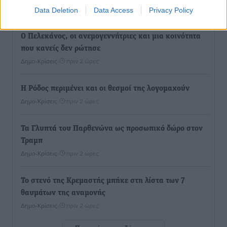
Αθλητικά
•
πριν 2 ώρες
Data Deletion
Data Access
Privacy Policy
Ο Πελεκάνος, οι ανεμογεννήτριες και μια κοινότητα
που κανείς δεν ρώτησε
Δημο-Κρίσεις
•
πριν 2 ώρες
Η Ρόδος περιμένει και οι θεσμοί της λογομαχούν
Δημο-Κρίσεις
•
πριν 2 ώρες
Τα Γλυπτά του Παρθενώνα ως προσωπικό δώρο στον
Τραμπ
Δημο-Κρίσεις
•
πριν 2 ώρες
Το στενό της Κρεμαστής μπήκε στη λίστα των 7
θαυμάτων της αναμονής
Δημο-Κρίσεις
•
πριν 2 ώρες