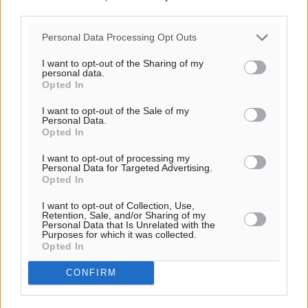
third parties.
Personal Data Processing Opt Outs
I want to opt-out of the Sharing of my
personal data.
Opted In
I want to opt-out of the Sale of my
Ροή ειδήσεων
Personal Data.
Opted In
I want to opt-out of processing my
Γ’ Εθνική Κατηγορία: Οι ημερομηνίες των
Personal Data for Targeted Advertising.
αγωνιστικών της κανονικής περιόδου
Opted In
Αθλητικά
•
πριν 1 ώρα
I want to opt-out of Collection, Use,
Retention, Sale, and/or Sharing of my
Personal Data that Is Unrelated with the
Συνελήφθησαν δύο άτομα στην Κάρπαθο για άγρα
Purposes for which it was collected.
Opted In
πελατών
Τοπικές Ειδήσεις
•
πριν 2 ώρες
CONFIRM
Χωρίς υποχρεωτική παρουσία μικρών στη 12άδα