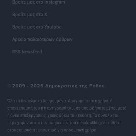
Βρείτε μας στο Instagram
Δημόσιας Υγείας στη Νησιωτική Ελλάδα και στα
Νοσοκομεία της Γ΄ Ζώνης
Βρείτε μας στο X
Τοπικές Ειδήσεις
•
πριν 21 ώρες
Βρείτε μας στο Youtube
Πάνθηρες: Ξεκίνησαν αισιόδοξοι για την παρθενική
Αρχείο παλαιότερων άρθρων
“πτήση” τους
Αθλητικά
•
πριν 21 ώρες
RSS Newsfeed
Άρης Αρχαγγέλου: Στο πλευρό του άτυχου Ιάκωβου
Θωμά
Αθλητικά
•
πριν 21 ώρες
©
2009 - 2026 Δημοκρατική της Ρόδου.
Φοίβος: Η μεγάλη επιστροφή του Μπρένο Σαλβατιέρα
Όλα τα δικαιώματα δεσμευμένα. Απαγορεύεται η χρήση ή
Αθλητικά
•
πριν 21 ώρες
επανεκπομπή του ή η αντιγραφή του, σε οποιοδήποτε μέσο, μετά
ή άνευ επεξεργασίας, χωρίς άδεια του εκδότη. Το σύνολο του
Κλεάνθης: Έτοιμες οι κάρτες διαρκείας της νέας
περιεχομένου και των υπηρεσιών του dimokratiki.gr διατίθεται
σεζόν
στους επισκέπτες αυστηρά για προσωπική χρήση.
Αθλητικά
•
πριν 21 ώρες