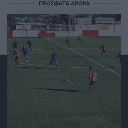
Αθλητικά
•
πριν 3 ώρες
ΠΡΟΣΦΑΤΑ ΑΡΘΡΑ
Σταυρός Καλυθιών: Απέκτησε και την Ειρήνη
Καρελλάκη
Αθλητικά
•
πριν 4 ώρες
Πρωτάθλημα Καλαθοσφαίρισης Δικηγορικών
Συλλόγων Ελλάδας και Κύπρου: Η Ρόδος φιλοξένησε
με επιτυχία την 17η διοργάνωση
Αθλητικά
•
πριν 4 ώρες
Φοιτητική στέγη: «Φωτιά» τα ενοίκια σε Αθήνα και
Θεσσαλονίκη – Έως 800 ευρώ στο Ρέθυμνο
Ειδήσεις
•
πριν 4 ώρες
Η Τουρκία σε νέο «κρεσέντο» προκλήσεων στο Αιγαίο
με 18 παραβάσεις και παραβιάσεις
Ειδήσεις
•
πριν 4 ώρες