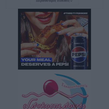
Περισσότερες ειδήσεις
ΣΕΤΕ: Σημαντική θεσμική εξέλιξη η ΚΥΑ για το ΕΧΠ
για τον τουρισμό
Ειδήσεις
•
πριν 2 ώρες
Γ. Χατζημάρκος: “Δύο μεγάλες δεσμεύσεις
Γεωργιάδη” – Κίνητρα για τους γιατρούς των νησιών
και συνεργασία Ρόδου με το Αττικόν για το
Ακτινοθεραπευτικό
Τοπικές Ειδήσεις
•
πριν 2 ώρες
Σούπερ μάρκετ: Διευρύνεται η εθνική πρωτοβουλία
για τις τιμές – Eρχονται νέες συμμετοχές εταιρειών
Ειδήσεις
•
πριν 3 ώρες
Συνελήφθησαν έξι άτομα για ηχορύπανση από
καταστήματα στο Νότιο Αιγαίο
Τοπικές Ειδήσεις
•
πριν 3 ώρες