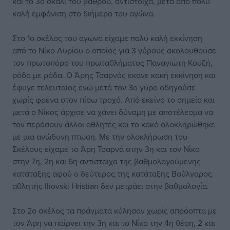
και το 3ο σκαλί του βάθρου, αντίστοιχα, μετά από πολύ
καλή εμφάνιση στο διήμερο του αγώνα.
Στο 1ο σκέλος του αγώνα είχαμε πολύ καλή εκκίνηση
από το Νίκο Λυρίου ο οποίος για 3 γύρους ακολουθούσε
τον πρωτοπόρο του πρωταθλήματος Παναγιώτη Κουζή,
ρόδα με ρόδα. Ο Άρης Τσαρνάς έκανε κακή εκκίνηση και
έφυγε τελευταίος ενώ μετά τον 3ο γύρο οδηγούσε
χωρίς φρένα στον πίσω τροχό. Από εκείνο το σημείο και
μετά ο Νίκος άρχισε να χάνει δύναμη με αποτέλεσμα να
τον περάσουν άλλοι αθλητές και το κακό ολοκληρώθηκε
με μια ανώδυνη πτώση. Με την ολοκλήρωση του
Σκέλους είχαμε το Άρη Τσαρνά στην 3η και τον Νίκο
στην 7η, 2η και 6η αντίστοιχα της βαθμολογούμενης
κατάταξης αφού ο δεύτερος της κατάταξης Βούλγαρος
αθλητής Iliovski Hristian δεν μετράει στην βαθμολογία.
Στο 2ο σκέλος τα πράγματα κύλησαν χωρίς απρόοπτα με
τον Άρη να παίρνει την 3η και το Νίκο την 4η θέση, 2 και