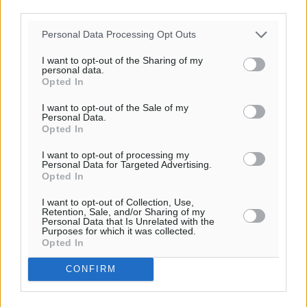
third parties.
Personal Data Processing Opt Outs
I want to opt-out of the Sharing of my
personal data.
Opted In
Ροή ειδήσεων
I want to opt-out of the Sale of my
Personal Data.
Opted In
Αποκαλυπτήρια για την «Ατζέντα 2030» από το βήμα
της ΔΕΘ
I want to opt-out of processing my
Personal Data for Targeted Advertising.
Ειδήσεις
•
πριν 1 ώρα
Opted In
I want to opt-out of Collection, Use,
Από την παράδοση της Ρόδου στα ερευνητικά
Retention, Sale, and/or Sharing of my
Personal Data that Is Unrelated with the
εργαστήρια: Το μελεκούνι αποκτά διεθνές
Purposes for which it was collected.
επιστημονικό ενδιαφέρον
Opted In
Πολιτιστικά
•
πριν 2 ώρες
CONFIRM
Επίσκεψη θα πραγματοποιήσει στη Λέρο τον