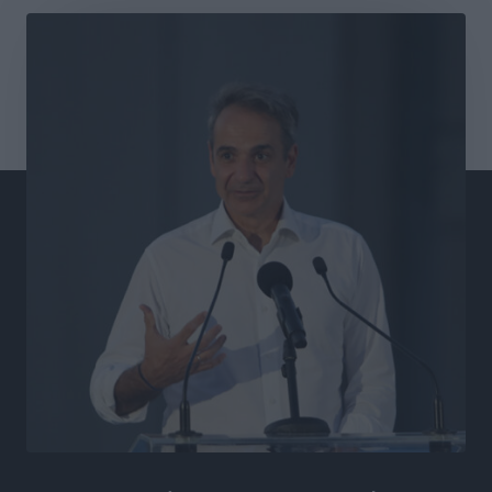
Συνεντεύξεις
•
πριν 7 ώρες
Μιχάλης Χουρδάκης: «Η χώρα χρειάζεται μια
αξιόπιστη εναλλακτική κυβερνητική πρόταση»
Συνεντεύξεις
•
πριν 7 ώρες
Σεβ. Μητροπολίτης Ρόδου κ. Κύριλλος: «Ο Αύγουστος
είναι ο μήνας της Παναγίας και η Θεία Λειτουργία η
καρδιά της ζωής της Εκκλησίας»
Συνεντεύξεις
•
πριν 7 ώρες
Πρέσβης της Βραζιλίας: «Η Ελλάδα και η Βραζιλία
έχουν τεράστιες ευκαιρίες συνεργασίας – Η Ρόδος
μπορεί να διαδραματίσει σημαντικό ρόλο»
Συνεντεύξεις
•
πριν 7 ώρες
Τσαμπίκα Διαμαντή: Η Ρόδος δεν μπορεί να σχεδιάζει
το μέλλον της μέσα στην αβεβαιότητα