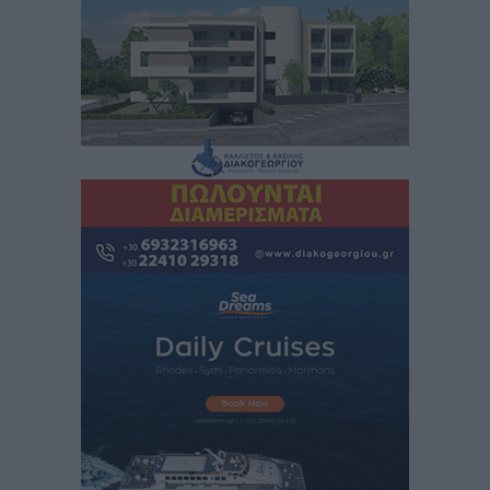
Τοπικές Ειδήσεις
•
πριν 5 ώρες
Τα φοιτητικά ενοίκια «τινάζουν στον αέρα» τους
οικογενειακούς προϋπολογισμούς
Ειδήσεις
•
πριν 5 ώρες
Δύο νέοι ξενώνες παραδόθηκαν στις Ένοπλες
Δυνάμεις στη νήσο Ρω
Τοπικές Ειδήσεις
•
πριν 5 ώρες
Συνεχίζεται η έξοδος του Αυγούστου – Πάνω από
34.000 αναχωρούν σήμερα μόνο από τον Πειραιά
Ειδήσεις
•
πριν 5 ώρες
Μόνιμες θέσεις στους παιδικούς σταθμούς: Οι
προϋποθέσεις, η 24μηνη εμπειρία και οι προθεσμίες
για τους δήμους