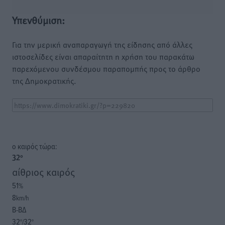
Υπενθύμιση:
Για την μερική αναπαραγωγή της είδησης από άλλες
ιστοσελίδες είναι απαραίτητη η χρήση του παρακάτω
παρεχόμενου συνδέσμου παραπομπής προς το άρθρο
της Δημοκρατικής.
o καιρός τώρα:
32
°
αίθριος καιρός
51
%
8
km/h
Β-ΒΔ
32
32
°/
°