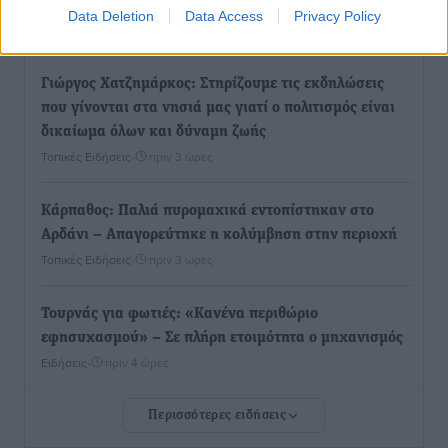
Σεπτέμβριο η Όλγα Κεφαλογιάννη
Data Deletion
Data Access
Privacy Policy
Τοπικές Ειδήσεις
•
πριν 2 ώρες
Γιώργος Χατζημάρκος: Στηρίζουμε τις εκδηλώσεις
που γίνονται στα νησιά μας γιατί ο πολιτισμός είναι
δικαίωμα όλων και δύναμη ζωής
Τοπικές Ειδήσεις
•
πριν 3 ώρες
Κάρπαθος: Παλιά πυρομαχικά εντοπίστηκαν στο
Αρδάνι – Απαγορεύτηκε η κολύμβηση στην περιοχή
Τοπικές Ειδήσεις
•
πριν 3 ώρες
Τουρνάς για φωτιές: «Κανένα περιθώριο
εφησυχασμού» – Σε πλήρη ετοιμότητα ο μηχανισμός
Ειδήσεις
•
πριν 4 ώρες
Περισσότερες ειδήσεις
Καιρός: Επιμένουν οι υψηλές θερμοκρασίες – Ισχυρά
μελτέμια έως 9 μποφόρ, σε «Red Code» 6 περιοχές