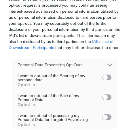
Ροή ειδήσεων
opt-out request is processed you may continue seeing
interest-based ads based on personal information utilized by
us or personal information disclosed to third parties prior to
Αποκαλυπτήρια για την «Ατζέντα 2030» από το βήμα
your opt-out. You may separately opt-out of the further
της ΔΕΘ
disclosure of your personal information by third parties on the
Ειδήσεις
•
πριν 31 λεπτά
IAB’s list of downstream participants. This information may
also be disclosed by us to third parties on the
IAB’s List of
Downstream Participants
that may further disclose it to other
Από την παράδοση της Ρόδου στα ερευνητικά
third parties.
εργαστήρια: Το μελεκούνι αποκτά διεθνές
επιστημονικό ενδιαφέρον
Personal Data Processing Opt Outs
Πολιτιστικά
•
πριν 44 λεπτά
I want to opt-out of the Sharing of my
personal data.
Opted In
Επίσκεψη θα πραγματοποιήσει στη Λέρο τον
Σεπτέμβριο η Όλγα Κεφαλογιάννη
I want to opt-out of the Sale of my
Personal Data.
Τοπικές Ειδήσεις
•
πριν 1 ώρα
Opted In
I want to opt-out of processing my
Γιώργος Χατζημάρκος: Στηρίζουμε τις εκδηλώσεις
Personal Data for Targeted Advertising.
που γίνονται στα νησιά μας γιατί ο πολιτισμός είναι
Opted In