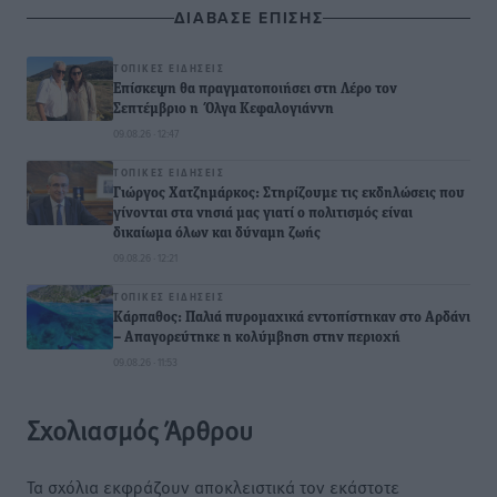
ΔΙΑΒΑΣΕ ΕΠΙΣΗΣ
ΤΟΠΙΚΈΣ ΕΙΔΉΣΕΙΣ
Επίσκεψη θα πραγματοποιήσει στη Λέρο τον
Σεπτέμβριο η Όλγα Κεφαλογιάννη
09.08.26 · 12:47
ΤΟΠΙΚΈΣ ΕΙΔΉΣΕΙΣ
Γιώργος Χατζημάρκος: Στηρίζουμε τις εκδηλώσεις που
γίνονται στα νησιά μας γιατί ο πολιτισμός είναι
δικαίωμα όλων και δύναμη ζωής
09.08.26 · 12:21
ΤΟΠΙΚΈΣ ΕΙΔΉΣΕΙΣ
Κάρπαθος: Παλιά πυρομαχικά εντοπίστηκαν στο Αρδάνι
– Απαγορεύτηκε η κολύμβηση στην περιοχή
09.08.26 · 11:53
Σχολιασμός Άρθρου
Τα σχόλια εκφράζουν αποκλειστικά τον εκάστοτε