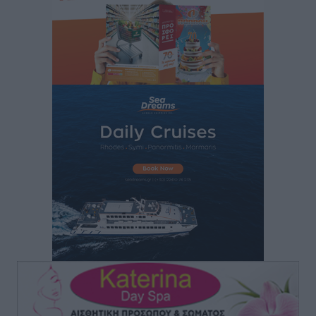
Δύο νέοι ξενώνες παραδόθηκαν στις Ένοπλες
Δυνάμεις στη νήσο Ρω
Τοπικές Ειδήσεις
•
πριν 4 ώρες
Συνεχίζεται η έξοδος του Αυγούστου – Πάνω από
34.000 αναχωρούν σήμερα μόνο από τον Πειραιά
Ειδήσεις
•
πριν 4 ώρες
Μόνιμες θέσεις στους παιδικούς σταθμούς: Οι
προϋποθέσεις, η 24μηνη εμπειρία και οι προθεσμίες
για τους δήμους
Τοπικές Ειδήσεις
•
πριν 4 ώρες
Δεύτερη πηγή εισοδήματος για τους επαγγελματίες
ψαράδες ο αλιευτικός τουρισμός
Ειδήσεις
•
πριν 5 ώρες