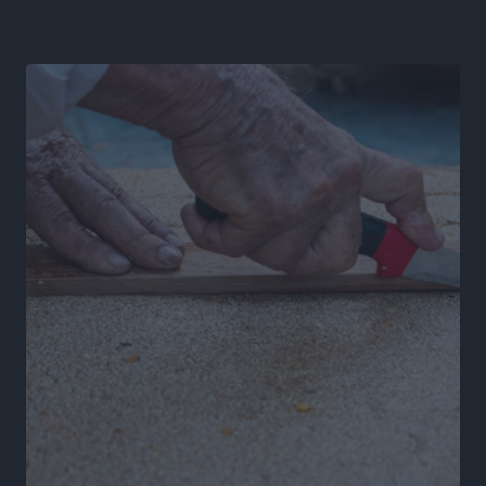
Κ. Σπανός: Παρά την αυξημένη τουριστική κίνηση, η
αγορά της Ρόδου κινείται κάτω από τις προσδοκίες
Ρεπορτάζ
•
πριν 6 ώρες
Ο λαγοκέφαλος βρήκε επιτέλους τιμή, μένει να βρεθεί
και σχέδιο
Δημο-Κρίσεις
•
πριν 6 ώρες
Το ΠΑΣΟΚ στα Δωδεκάνησα ψάχνει έξι και του
περισσεύουν 14
Δημο-Κρίσεις
•
πριν 6 ώρες
Η Ροδιακή Επαυλη περιμένει ακόμα να βρεθεί κάποιος
να την αναλάβει
Δημο-Κρίσεις
•
πριν 6 ώρες