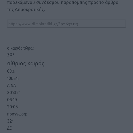
παρεχόμενου συνδέσμου παραπομπής προς το άρθρο
της Δημοκρατικής.
o καιρός τώρα:
30
°
αίθριος καιρός
63
%
10
km/h
Α-ΝΑ
30
32
°/
°
06:19
20:05
πρόγνωση:
32
°
ΔΕ