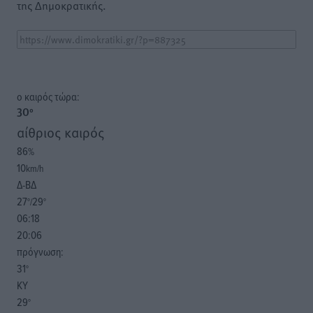
της Δημοκρατικής.
o καιρός τώρα:
30
°
αίθριος καιρός
86
%
10
km/h
Δ-ΒΔ
27
29
°/
°
06:18
20:06
πρόγνωση:
31
°
ΚΥ
29
°