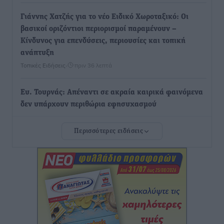
Γιάννης Χατζής για το νέο Ειδικό Χωροταξικό: Οι
βασικοί οριζόντιοι περιορισμοί παραμένουν –
Κίνδυνος για επενδύσεις, περιουσίες και τοπική
ανάπτυξη
Τοπικές Ειδήσεις
•
πριν 36 λεπτά
Ευ. Τουρνάς: Απέναντι σε ακραία καιρικά φαινόμενα
δεν υπάρχουν περιθώρια εφησυχασμού
Ειδήσεις
•
πριν 42 λεπτά
Περισσότερες ειδήσεις
Στον Άγιο Νικόλαο Χάλκης ανοίγει ξανά το
ανανεωμένο εκκλησιαστικό μουσείο από τη Λέσχη
Lions Χάλκης
Τοπικές Ειδήσεις
•
πριν 50 λεπτά
Ρόδος: «Βουλιάζει» από τουρίστες – Πάνω από 1 εκατ.
επιβάτες και 55 κρουαζιερόπλοια