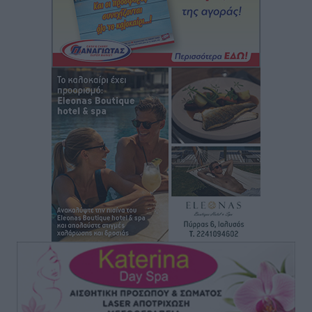
Τοπικές Ειδήσεις
•
πριν 1 ώρα
Γ’ Εθνική Κατηγορία: Οι ημερομηνίες των
αγωνιστικών της κανονικής περιόδου
Αθλητικά
•
πριν 6 ώρες
Συνελήφθησαν δύο άτομα στην Κάρπαθο για άγρα
πελατών
Τοπικές Ειδήσεις
•
πριν 7 ώρες
Χωρίς υποχρεωτική παρουσία μικρών στη 12άδα
Αθλητικά
•
πριν 7 ώρες
Ο Πελεκάνος, οι ανεμογεννήτριες και μια κοινότητα
που κανείς δεν ρώτησε
Δημο-Κρίσεις
•
πριν 7 ώρες