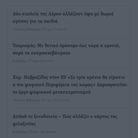
Δύο σχολεία της Λέρου αλλάζουν όψη με δωρεά
αγάπης για τα παιδιά
Τοπικές Ειδήσεις
•
πριν 7 λεπτά
Τουρισμός: Με θετικό πρόσημο έως τώρα η χρονιά,
παρά τα σκαμπανεβάσματα
Ειδήσεις
•
πριν 16 λεπτά
Χαρ. Ναβροζίδης στον RV «Σε τρία χρόνια θα είμαστε
η πιο ψηφιακή Περιφέρεια της χώρας» Δημοπρατείται
το έργο ψηφιακού μετασχηματισμού
Τοπικές Ειδήσεις
•
πριν 20 λεπτά
Airbnb vs ξενοδοχεία – Πώς αλλάζει ο χάρτης της
φιλοξενίας
Ειδήσεις
•
πριν 26 λεπτά