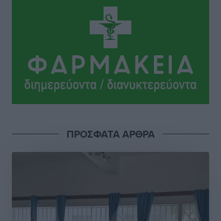
Ακτινοθεραπευτικό
Τοπικές Ειδήσεις
•
πριν 8 ώρες
Σούπερ μάρκετ: Διευρύνεται η εθνική πρωτοβουλία
για τις τιμές – Eρχονται νέες συμμετοχές εταιρειών
Ειδήσεις
•
πριν 8 ώρες
Συνελήφθησαν έξι άτομα για ηχορύπανση από
καταστήματα στο Νότιο Αιγαίο
Τοπικές Ειδήσεις
•
πριν 8 ώρες
ΠΡΟΣΦΑΤΑ ΑΡΘΡΑ
15 Αυγούστου 2026: Πώς θα πληρωθούν όσοι
εργαστούν την αργία – Τι ισχύει για πενθήμερο,
εξαήμερο και άδειες
Ειδήσεις
•
πριν 8 ώρες
Πλούσιο πολιτιστικό πρόγραμμα τον Αύγουστο από