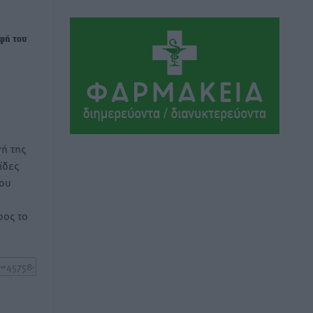
Αθλητικά
•
πριν 16 ώρες
οφή του
Συνελήφθη 37χρονη στη Ρόδο γιατί
είχε αφήσει τα τρία ανήλικα παιδιά της
χωρίς επιτήρηση
Τοπικές Ειδήσεις
•
πριν 16 ώρες
Σταυρός Καλυθιών: Απέκτησε την
ή της
Φωτεινή Πιζάνια
ίδες
Αθλητικά
•
πριν 16 ώρες
του
Το Yucatan Show έρχεται στη Ρόδο με
ος το
τον Frankie Lluc
Πολιτιστικά
•
πριν 17 ώρες
Σι Τζέι Χάρις: «Να πανηγυρίσουμε
πολλές νίκες μαζί»