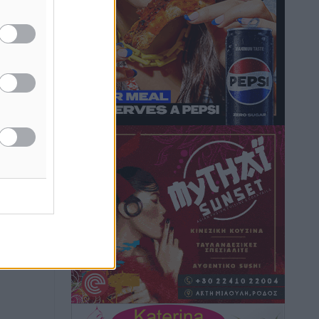
Τοπικές Ειδήσεις
•
πριν 13 ώρες
Iατρικός Σύλλογος Ροδου προς Α.
Γεωργιάδη: Στρατηγικές Προτάσεις για
την Ενίσχυση της Δημόσιας Υγείας στη
Νησιωτική Ελλάδα και στα
Νοσοκομεία της Γ΄ Ζώνης
Τοπικές Ειδήσεις
•
πριν 13 ώρες
Πάνθηρες: Ξεκίνησαν αισιόδοξοι για
την παρθενική “πτήση” τους
Αθλητικά
•
πριν 14 ώρες
Άρης Αρχαγγέλου: Στο πλευρό του
άτυχου Ιάκωβου Θωμά
Αθλητικά
•
πριν 14 ώρες