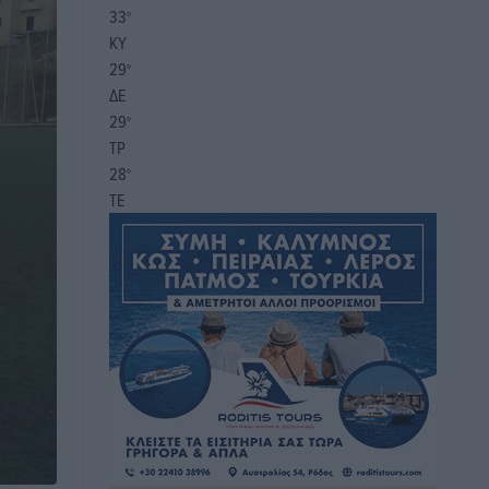
33
°
ΚΥ
29
°
ΔΕ
29
°
ΤΡ
28
°
ΤΕ