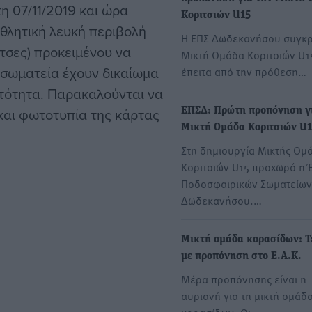
η 07/11/2019 και ώρα
Κοριτσιών U15
αθλητική λευκή περιβολή
Η ΕΠΣ Δωδεκανήσου συγκρ
τσες) προκειμένου να
Μικτή Ομάδα Κοριτσιών U1
 σωματεία έχουν δικαίωμα
έπειτα από την πρόθεση…
υτότητα. Παρακαλούνται να
και φωτοτυπία της κάρτας
ΕΠΣΔ: Πρώτη προπόνηση γ
Μικτή Ομάδα Κοριτσιών U
Στη δημιουργία Μικτής Ομ
Κοριτσιών U15 προχωρά η 
Ποδοσφαιρικών Σωματείων
Δωδεκανήσου.…
Μικτή ομάδα κορασίδων: Τ
με προπόνηση στο Ε.Α.Κ.
Μέρα προπόνησης είναι η
αυριανή για τη μικτή ομάδ