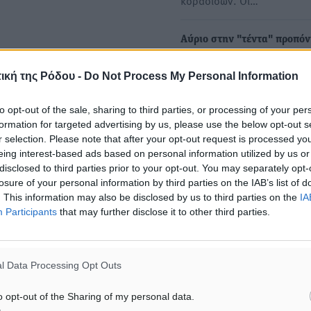
κορασίδων. Οι…
Αύριο στην "τέντα" προπόν
τη μικτή κοριτσιών στο μπ
ική της Ρόδου -
Do Not Process My Personal Information
Με την παρουσία του Κώστ
Μίσσα, της Κατερίνας
to opt-out of the sale, sharing to third parties, or processing of your per
Ανδριοπούλου και υπό τις
formation for targeted advertising by us, please use the below opt-out s
r selection. Please note that after your opt-out request is processed y
eing interest-based ads based on personal information utilized by us or
disclosed to third parties prior to your opt-out. You may separately opt-
losure of your personal information by third parties on the IAB’s list of
. This information may also be disclosed by us to third parties on the
IA
Participants
that may further disclose it to other third parties.
l Data Processing Opt Outs
o opt-out of the Sharing of my personal data.