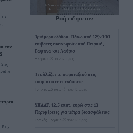
οτεί
Ροή ειδήσεων
5,
Τριήμερο εξόδου: Πάνω από 129.000
επιβάτες αναχωρούν από Πειραιά,
ια την
Ραφήνα και Λαύριο
15
Ειδήσεις
•
πριν 12 ώρες
άδας
Ένωση
Τι αλλάζει το χωροταξικό στις
τουριστικές επενδύσεις
Τοπικές Ειδήσεις
•
πριν 12 ώρες
ετάρτη
ΥΠΑΑΤ: 12,5 εκατ. ευρώ στις 13
Περιφέρειες για μέτρα βιοασφάλειας
Τοπικές Ειδήσεις
•
πριν 12 ώρες
α Κ15