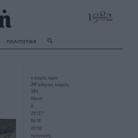
ΠΟΛΙΤΙΣΤΙΚΆ
o καιρός τώρα:
αίθριος καιρός
24
°
38
%
10
km/h
Δ
25
27
°/
°
06:18
20:06
πρόγνωση: