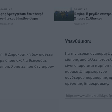
ΑΘΛΗΤΙΚΆ
ΑΘΛΗΤΙΚΆ
Άρης Αρχαγγέλου: Στο πλευρό
Φοίβος: Η μεγάλη επιστρ
του άτυχου Ιάκωβου Θωμά
Μπρένο Σαλβατιέρα
7.08.26 · 16:57
07.08.26 · 16:53
Υπενθύμιση:
Για την μερική αναπαραγωγ
ή. Η Δημοκρατική δεν υιοθετεί
είδησης από άλλες ιστοσελ
υμε όποια σχόλια θεωρούμε
είναι απαραίτητη η χρήση 
οίηση. Χρήστες που δεν τηρούν
παρακάτω παρεχόμενου
συνδέσμου παραπομπής πρ
άρθρο της Δημοκρατικής.