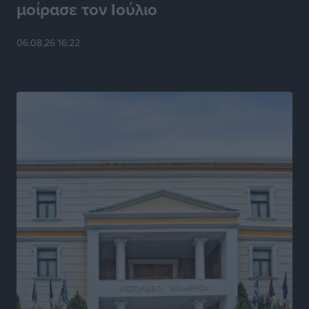
μοίρασε τον Ιούλιο
Έκτακτο επίδομα παιδιού: Έως 10 Αυγούστου η
προθεσμία για ΑΦΜ – Ποιοι πάνε ταμείο
06.08.26 16:22
Ειδήσεις
•
πριν 5 ώρες
ASTYBUS: 27.642 διαδρομές στην Αστυπάλαια – Το
«έξυπνο» μοντέλο μετακίνησης που έγινε μέρος της
καθημερινότητας
Τοπικές Ειδήσεις
•
πριν 6 ώρες
Ερώτηση Μπελέρη σε Κομισιόν για τη δημιουργία
«σύγχρονου Ευρωπαϊκού Ταμείου Αντιμετώπισης
Φυσικών Καταστροφών»
Ειδήσεις
•
πριν 7 ώρες
Έκκληση γονέων για να λειτουργήσει ο
Βρεφονηπιακός Σταθμός Κάσου
Τοπικές Ειδήσεις
•
πριν 7 ώρες