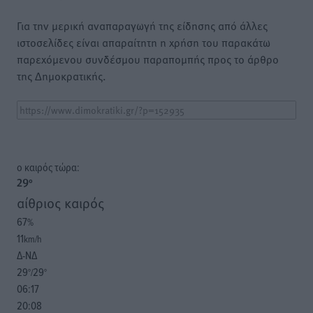
Για την μερική αναπαραγωγή της είδησης από άλλες
ιστοσελίδες είναι απαραίτητη η χρήση του παρακάτω
παρεχόμενου συνδέσμου παραπομπής προς το άρθρο
της Δημοκρατικής.
o καιρός τώρα:
29
°
αίθριος καιρός
67
%
11
km/h
Δ-ΝΔ
29
29
°/
°
06:17
20:08