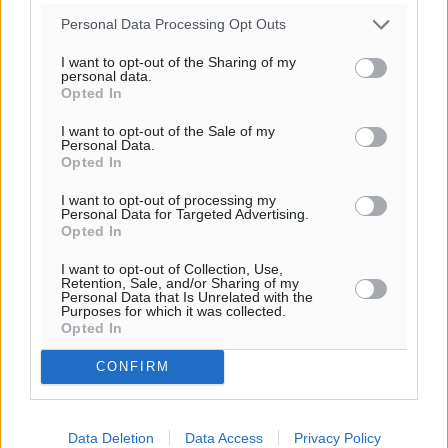
Τοπικές Ειδήσεις
•
πριν 2 ώρες
Personal Data Processing Opt Outs
I want to opt-out of the Sharing of my
Με 13,1% κάλυψη εργαζομένων από συλλογικές
personal data.
συμβάσεις, η Ελλάδα στον “πάτο” της ΕΕ
Opted In
Απόψεις
•
πριν 3 ώρες
I want to opt-out of the Sale of my
Personal Data.
Opted In
Στο νοσοκομείο της Ρόδου αύριο ο Άδωνις Γεωργιάδης
Τοπικές Ειδήσεις
•
πριν 3 ώρες
I want to opt-out of processing my
Personal Data for Targeted Advertising.
Opted In
Φώτης Γιαννακός στον RV: Με αυξημένες πληρότητες
I want to opt-out of Collection, Use,
η Λέρος, στόχος η επιμήκυνση της τουριστικής σεζόν
Retention, Sale, and/or Sharing of my
στο νησί
Personal Data that Is Unrelated with the
Purposes for which it was collected.
Τοπικές Ειδήσεις
•
πριν 3 ώρες
Opted In
Περισσότερες ειδήσεις
CONFIRM
Α.Σ. Ρόδος: Πρώτη… στην νέα σελίδα των «ελαφιών»
(φωτορεπορτάζ)
Αθλητικά
•
πριν 3 ώρες
Data Deletion
Data Access
Privacy Policy