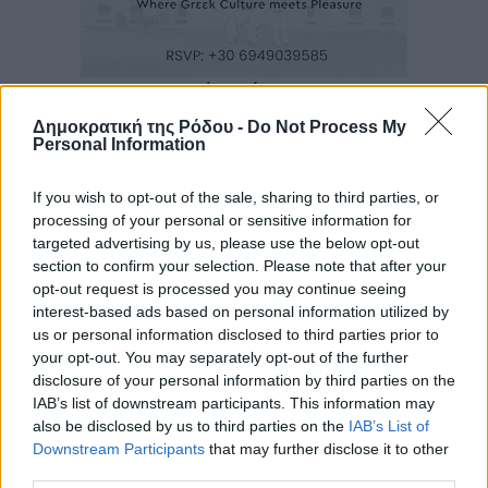
Ροή ειδήσεων
Δημοκρατική της Ρόδου -
Do Not Process My
Personal Information
ΠΑΜΕ ΣΤΟΙΧΗΜΑ: Περισσότερα από 95 εκατομμύρια
ευρώ σε κέρδη μοίρασε τον Ιούλιο
If you wish to opt-out of the sale, sharing to third parties, or
Αθλητικά
•
πριν 13 λεπτά
processing of your personal or sensitive information for
targeted advertising by us, please use the below opt-out
section to confirm your selection. Please note that after your
Ολοκλήρωση του έργου αναβάθμισης των
opt-out request is processed you may continue seeing
υποδομών του Νεστορίδειου Μελάθρου
interest-based ads based on personal information utilized by
Τοπικές Ειδήσεις
•
πριν 40 λεπτά
us or personal information disclosed to third parties prior to
your opt-out. You may separately opt-out of the further
disclosure of your personal information by third parties on the
Γ.Σ. Διαγόρας: Στα «κυανέρυθρα» ο Janni Pembe
IAB’s list of downstream participants. This information may
Αθλητικά
•
πριν 2 ώρες
also be disclosed by us to third parties on the
IAB’s List of
Downstream Participants
that may further disclose it to other
Σύλληψη 21χρονου για ναρκωτικά στη Ρόδο
third parties.