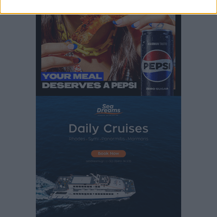
Στίβος: Οι βαθμολογίες των συλλόγων της
Δωδεκανήσου
Αθλητικά
•
πριν 3 ώρες
Νέες ταυτότητες: Ποιοι πρέπει να τις αλλάξουν άμεσα
και ποιοι όχι
Ειδήσεις
•
πριν 3 ώρες
Στον Ιπποκράτη η Μαρία Βλάχου
Αθλητικά
•
πριν 3 ώρες
Οικονομική ενίσχυση για συντήρηση στο κλειστό της
Καρπάθου
Αθλητικά
•
πριν 3 ώρες
Στάθης Αντωνάς: Ένα βήμα πριν από επαγγελματικό
συμβόλαιο πυγμαχίας με MTGP και BXGP για Ευρώπη