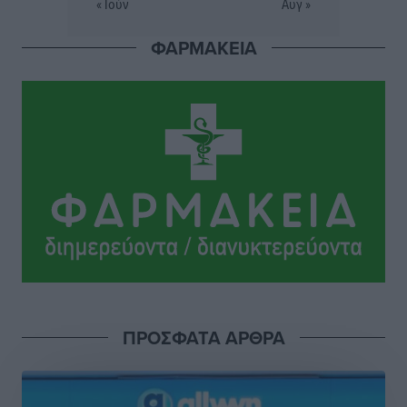
« Ιούν
Αυγ »
Αθλητικά
•
πριν 3 ώρες
ΦΑΡΜΑΚΕΙΑ
Συναυλία Μάριου Φραγκούλη – Γιώργου Περρή στην
Κάσο
Πολιτιστικά
•
πριν 4 ώρες
Την άρση των εμποδίων για την άμεση λειτουργία του
βρεφονηπιακού σταθμού στην Κάσο, ζητά ο Μάνος
Κόνσολας
Τοπικές Ειδήσεις
•
πριν 4 ώρες
Κλειστή αύριο βράδυ η παραλιακή οδός στο λιμάνι της
Κω
Τοπικές Ειδήσεις
•
πριν 5 ώρες
ΠΡΟΣΦΑΤΑ ΑΡΘΡΑ
Στην ΑΑΔΕ ο Μητσοτάκης για το myAGRO: «Είναι μια
πολύ σημαντική ημέρα για τον πρωτογενή τομέα»
Ειδήσεις
•
πριν 5 ώρες